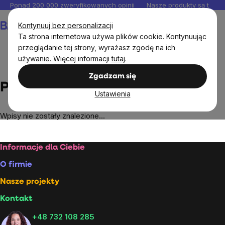
Przejść
Ponad 200 000 zweryfikowanych opinii
Nasze produkty są testo
do
Koszyk
Kontynuuj bez personalizacji
treści
Ta strona internetowa używa plików cookie. Kontynuując
przeglądanie tej strony, wyrażasz zgodę na ich
używanie. Więcej informacji
tutaj
.
Przepisy
Przepisy wegetariańskie
Zgadzam się
Przepisy wegetariańskie
Ustawienia
Wpisy nie zostały znalezione…
Stopka
Informacje dla Ciebie
O firmie
Nasze projekty
Kontakt
+48 732 108 285