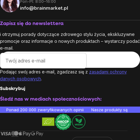
Pon-Pt: 8:00–16:00
info@brainmarket.pl
Zapisz się do newslettera
i otrzymuj porady dotyczące zdrowego stylu życia, ekskluzywne
promocje oraz informacje o nowych produktach – wystarczy podać
e-mail.
Podając swój adres e-mail, zgadzasz się z
zasadami ochrony
danych osobowych
.
Subskrybuj
Śledź nas w mediach społecznościowych:
Ponad 200 000 zweryfikowanych opinii
Nasze produkty są testo