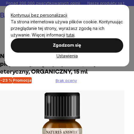
Przejść
Ponad 200 000 zweryfikowanych opinii
Nasze produkty są testo
do
Koszyk
Kontynuuj bez personalizacji
treści
Ta strona internetowa używa plików cookie. Kontynuując
przeglądanie tej strony, wyrażasz zgodę na ich
używanie. Więcej informacji
tutaj
.
Suplementy diety
Vegan
Zgadzam się
Ustawienia
Nature's Answer Olejek eteryczny z mięty
pieprzowej, Mięta pieprzowa, olejek
eteryczny, ORGANICZNY, 15 ml
–23 %
Promocja
Brak oceny
Średnia
ocena
produktu
wynosi
0,0
na
5
gwiazdek.