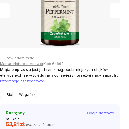
Powiadom mnie
Marka:
Nature's Answer
Kod:
64863
Mięta pieprzowa
jest jednym z najpopularniejszych olejków
eterycznych ze względu na swój
świeży i orzeźwiający zapach
.
Informacje szczegółowe
Bio
Wegański
Dostępny
Opcje dostawy
69,67 zł
53,21 zł
354,73 zł / 100 ml
Cena