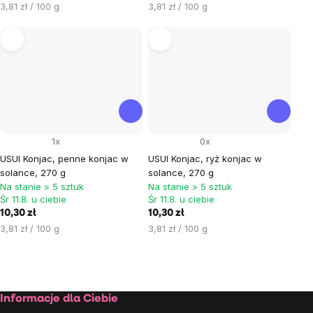
Cena
Cena
3,81 zł / 100 g
3,81 zł / 100 g
jednostkowa:
jednostkowa:
1x
0x
USUI Konjac, penne konjac w
USUI Konjac, ryż konjac w
solance, 270 g
solance, 270 g
Na stanie > 5 sztuk
Na stanie > 5 sztuk
Śr 11.8. u ciebie
Śr 11.8. u ciebie
10,30 zł
10,30 zł
Cena
Cena
3,81 zł / 100 g
3,81 zł / 100 g
jednostkowa:
jednostkowa:
Kontrolki
listy
Stopka
Informacje dla Ciebie