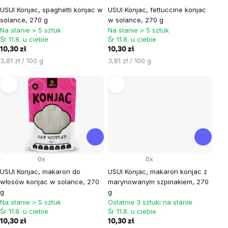
USUI Konjac, spaghetti konjac w
USUI Konjac, fettuccine konjac
solance, 270 g
w solance, 270 g
Na stanie > 5 sztuk
Na stanie > 5 sztuk
Śr 11.8. u ciebie
Śr 11.8. u ciebie
10,30 zł
10,30 zł
Cena
Cena
3,81 zł / 100 g
3,81 zł / 100 g
jednostkowa:
jednostkowa:
0x
0x
USUI Konjac, makaron do
USUI Konjac, makaron konjac z
włosów konjac w solance, 270
marynowanym szpinakiem, 270
g
g
Na stanie > 5 sztuk
Ostatnie 3 sztuki na stanie
Śr 11.8. u ciebie
Śr 11.8. u ciebie
10,30 zł
10,30 zł