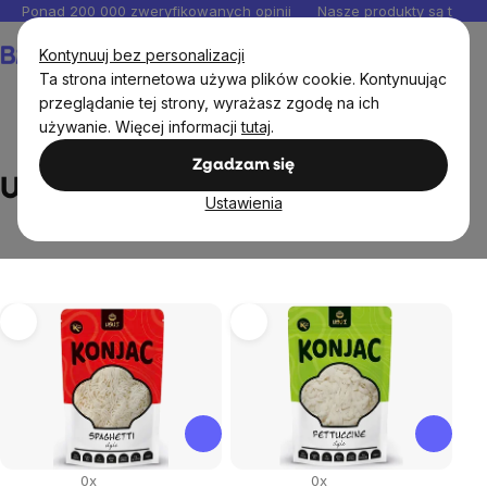
Przejść
Ponad 200 000 zweryfikowanych opinii
Nasze produkty są testo
do
Koszyk
Kontynuuj bez personalizacji
treści
Ta strona internetowa używa plików cookie. Kontynuując
przeglądanie tej strony, wyrażasz zgodę na ich
używanie. Więcej informacji
tutaj
.
Markowane marki
Usui
Zgadzam się
Usui
Ustawienia
Lista
produktów
0x
0x