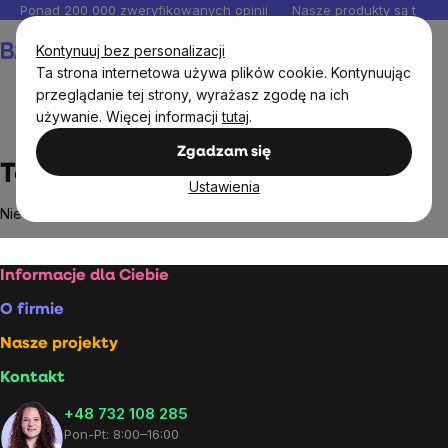
Przejść
Ponad 200 000 zweryfikowanych opinii
Nasze produkty są testo
do
Koszyk
Kontynuuj bez personalizacji
treści
Ta strona internetowa używa plików cookie. Kontynuując
przeglądanie tej strony, wyrażasz zgodę na ich
używanie. Więcej informacji
tutaj
.
Markowane marki
Tosier Chocolatemaker
Zgadzam się
Tosier Chocolatemaker
Ustawienia
Nie znaleziono towarów marki
Tosier Chocolatemaker
...
Stopka
Informacje dla Ciebie
O firmie
Nasze projekty
Kontakt
+48 732 108 285
Pon-Pt: 8:00–16:00