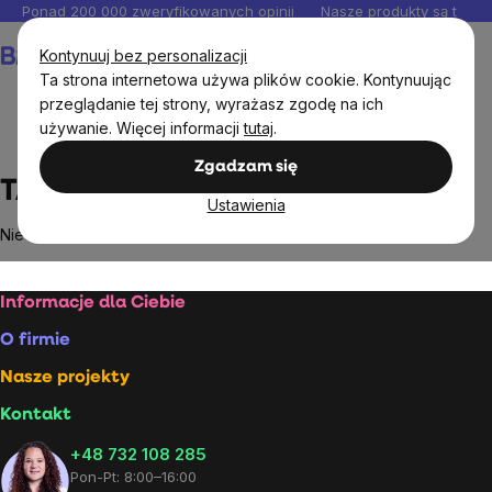
Przejść
Ponad 200 000 zweryfikowanych opinii
Nasze produkty są testo
do
Koszyk
Kontynuuj bez personalizacji
treści
Ta strona internetowa używa plików cookie. Kontynuując
przeglądanie tej strony, wyrażasz zgodę na ich
używanie. Więcej informacji
tutaj
.
Markowane marki
TADAM
Zgadzam się
TADAM
Ustawienia
Nie znaleziono towarów marki
TADAM
...
Stopka
Informacje dla Ciebie
O firmie
Nasze projekty
Kontakt
+48 732 108 285
Pon-Pt: 8:00–16:00