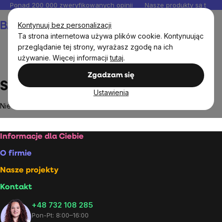
Przejść
Ponad 200 000 zweryfikowanych opinii
Nasze produkty są testo
do
Koszyk
Kontynuuj bez personalizacji
treści
Ta strona internetowa używa plików cookie. Kontynuując
przeglądanie tej strony, wyrażasz zgodę na ich
używanie. Więcej informacji
tutaj
.
Markowane marki
Samahan
Zgadzam się
Samahan
Ustawienia
Nie znaleziono towarów marki
Samahan
...
Stopka
Informacje dla Ciebie
O firmie
Nasze projekty
Kontakt
+48 732 108 285
Pon-Pt: 8:00–16:00