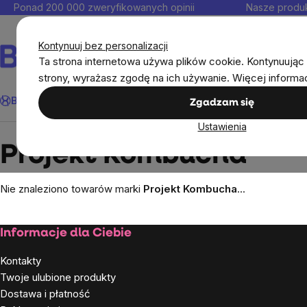
Przejść
Ponad 200 000 zweryfikowanych opinii
Nasze produk
do
Kontakt
treści
Kontynuuj bez personalizacji
Ta strona internetowa używa plików cookie. Kontynuując 
strony, wyrażasz zgodę na ich używanie. Więcej informa
Szukaj
BrainMax®
Odporność
Promocja
Cele
Suplementy diet
Zgadzam się
Ustawienia
Markowane marki
Projekt Kombucha
Projekt Kombucha
Nie znaleziono towarów marki
Projekt Kombucha
...
Stopka
Informacje dla Ciebie
Kontakty
Twoje ulubione produkty
Dostawa i płatność