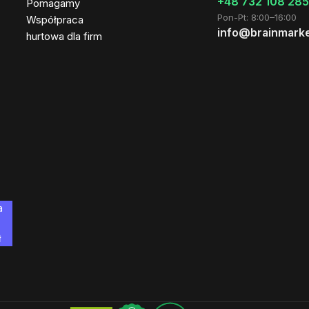
+48 732 108 285
Pomagamy
Pon-Pt: 8:00–16:00
Współpraca
info@brainmarke
hurtowa dla firm
a
ł