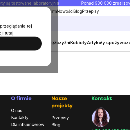
ty są testowane laboratoryjnie
Ponad 900 000 zrealiz
y
Współpraca hurtowa dla firm
Nowości
Blog
Przepisy
przeglądanie tej
cji
tutaj
.
y
Zestawy promocyjne
Mężczyźni
Kobiety
Artykuły spożywcz
O firmie
Nasze
Kontakt
projekty
O nas
Kontakty
Przepisy
Dla influencerów
Blog