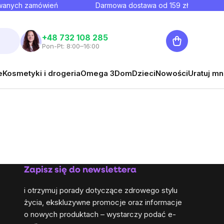
owanych zamówień
Darmowa dostawa od
159
zł
Koszyk
+48 732 108 285
Pon-Pt: 8:00–16:00
e
Kosmetyki i drogeria
Omega 3
Dom
Dzieci
Nowości
Uratuj mn
Zapisz się do newslettera
i otrzymuj porady dotyczące zdrowego stylu
życia, ekskluzywne promocje oraz informacje
o nowych produktach – wystarczy podać e-