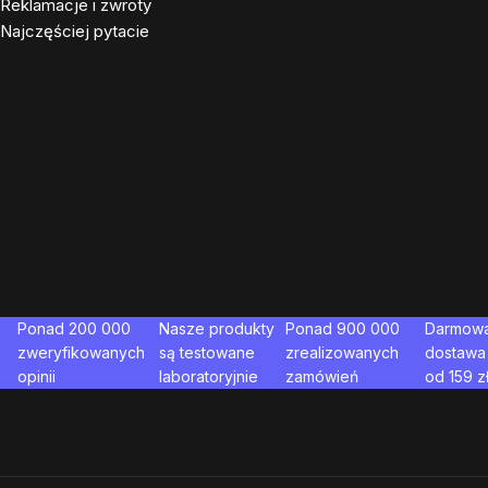
Reklamacje i zwroty
Najczęściej pytacie
Ponad 200 000
Nasze produkty
Ponad 900 000
Darmow
zweryfikowanych
są testowane
zrealizowanych
dostawa
opinii
laboratoryjnie
zamówień
od
159
z