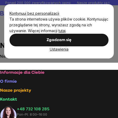
Przejść
Ponad 200 000 zweryfikowanych opinii
Nasze produkty są testo
do
Koszyk
Kontynuuj bez personalizacji
treści
Ta strona internetowa używa plików cookie. Kontynuując
przeglądanie tej strony, wyrażasz zgodę na ich
używanie. Więcej informacji
tutaj
.
Markowane marki
Nuzest
Zgadzam się
Nuzest
Ustawienia
Nie znaleziono towarów marki
Nuzest
...
Stopka
Informacje dla Ciebie
O firmie
Nasze projekty
Kontakt
+48 732 108 285
Pon-Pt: 8:00–16:00