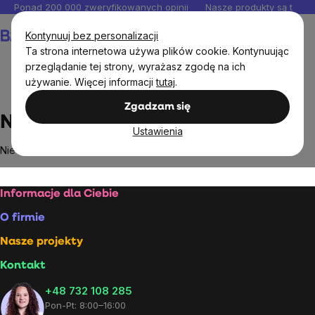
Przejść
Ponad 200 000 zweryfikowanych opinii
Nasze produkty są testo
do
Koszyk
Kontynuuj bez personalizacji
treści
Ta strona internetowa używa plików cookie. Kontynuując
przeglądanie tej strony, wyrażasz zgodę na ich
używanie. Więcej informacji
tutaj
.
Markowane marki
Natura Siberica
Zgadzam się
Natura Siberica
Ustawienia
Nie znaleziono towarów marki
Natura Siberica
...
Stopka
Informacje dla Ciebie
O firmie
Nasze projekty
Kontakt
+48 732 108 285
Pon-Pt: 8:00–16:00