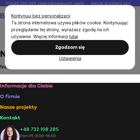
Przejść
Ponad 200 000 zweryfikowanych opinii
Nasze produkty są testo
do
Koszyk
Kontynuuj bez personalizacji
treści
Ta strona internetowa używa plików cookie. Kontynuując
przeglądanie tej strony, wyrażasz zgodę na ich
używanie. Więcej informacji
tutaj
.
Markowane marki
Natracare
Zgadzam się
Natracare
Ustawienia
Nie znaleziono towarów marki
Natracare
...
Stopka
Informacje dla Ciebie
O firmie
Nasze projekty
Kontakt
+48 732 108 285
Pon-Pt: 8:00–16:00