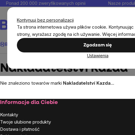
Przejść
Ponad 200 000 zweryfikowanych opinii
Nasze produk
do
Kontakt
treści
Kontynuuj bez personalizacji
Ta strona internetowa używa plików cookie. Kontynuując 
strony, wyrażasz zgodę na ich używanie. Więcej informa
Szukaj
BrainMax®
Odporność
Promocja
Cele
Suplementy diet
Zgadzam się
Ustawienia
Markowane marki
Nakladatelství Kazda
Nakladatelství Kazda
Nie znaleziono towarów marki
Nakladatelství Kazda
...
Stopka
Informacje dla Ciebie
Kontakty
Twoje ulubione produkty
Dostawa i płatność