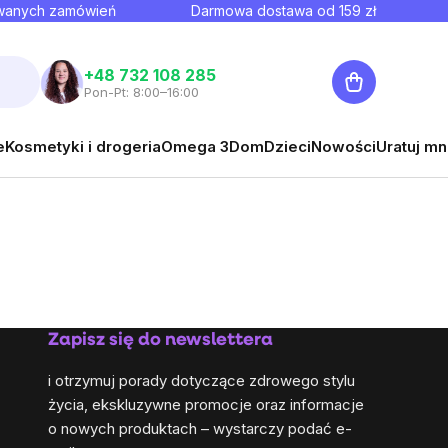
owanych zamówień
Darmowa dostawa od
159
zł
Koszyk
+48 732 108 285
Pon-Pt: 8:00–16:00
e
Kosmetyki i drogeria
Omega 3
Dom
Dzieci
Nowości
Uratuj mn
Zapisz się do newslettera
i otrzymuj porady dotyczące zdrowego stylu
życia, ekskluzywne promocje oraz informacje
o nowych produktach – wystarczy podać e-