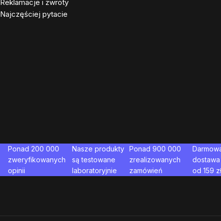
Reklamacje i zwroty
Najczęściej pytacie
Ponad 200 000
Nasze produkty
Ponad 900 000
Darmow
zweryfikowanych
są testowane
zrealizowanych
dostawa
opinii
laboratoryjnie
zamówień
od
159
z