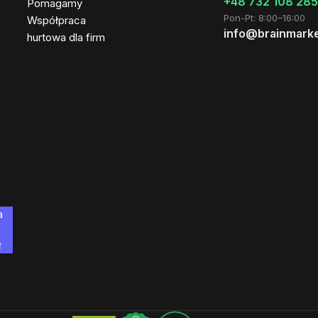
+48 732 108 285
Pomagamy
Pon-Pt: 8:00–16:00
Współpraca
info@brainmarke
hurtowa dla firm
a
ł