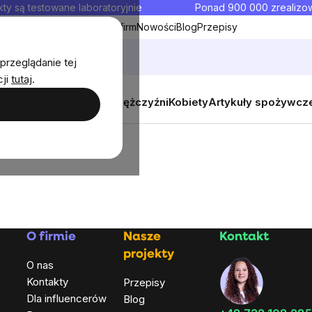
ty są testowane laboratoryjnie
Ponad 900 000 zrealiz
y
Współpraca hurtowa dla firm
Nowości
Blog
Przepisy
przeglądanie tej
cji
tutaj
.
y
Zestawy promocyjne
Mężczyźni
Kobiety
Artykuły spożywcz
O firmie
Nasze
Kontakt
projekty
O nas
Kontakty
Przepisy
Dla influencerów
Blog