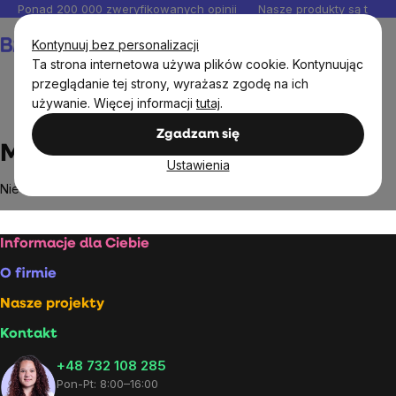
Przejść
Ponad 200 000 zweryfikowanych opinii
Nasze produkty są testo
do
Koszyk
Kontynuuj bez personalizacji
treści
Ta strona internetowa używa plików cookie. Kontynuując
przeglądanie tej strony, wyrażasz zgodę na ich
używanie. Więcej informacji
tutaj
.
Markowane marki
Möller’s
Zgadzam się
Möller’s
Ustawienia
Nie znaleziono towarów marki
Möller’s
...
Stopka
Informacje dla Ciebie
O firmie
Nasze projekty
Kontakt
+48 732 108 285
Pon-Pt: 8:00–16:00