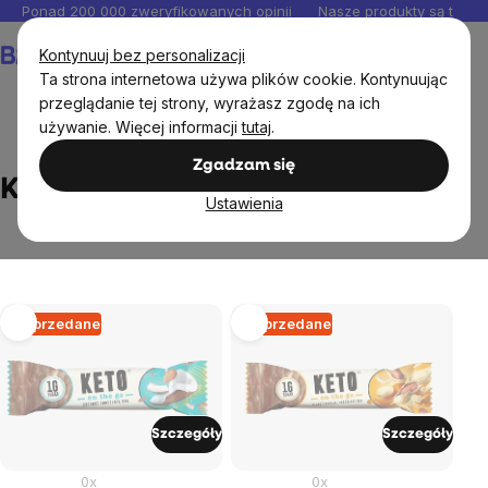
Przejść
Ponad 200 000 zweryfikowanych opinii
Nasze produkty są testo
do
Koszyk
Kontynuuj bez personalizacji
treści
Ta strona internetowa używa plików cookie. Kontynuując
przeglądanie tej strony, wyrażasz zgodę na ich
używanie. Więcej informacji
tutaj
.
Markowane marki
KETO
Zgadzam się
KETO
Ustawienia
Lista
Wyprzedane
Wyprzedane
produktów
Szczegóły
Szczegóły
0x
0x