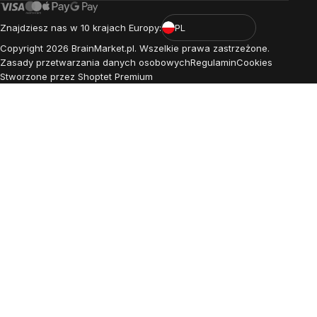
Znajdziesz nas w 10 krajach Europy:
PL
Copyright
2026
BrainMarket.pl. Wszelkie prawa zastrzeżone.
Zasady przetwarzania danych osobowych
Regulamin
Cookies
Stworzone przez Shoptet Premium