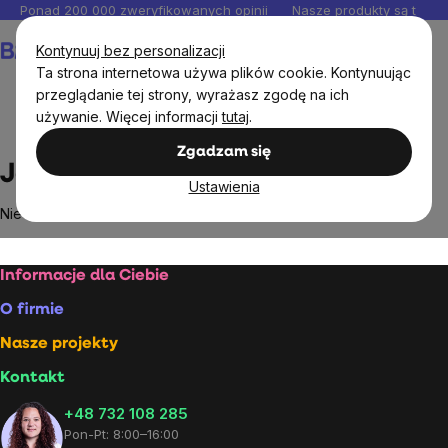
Przejść
Ponad 200 000 zweryfikowanych opinii
Nasze produkty są testo
do
Koszyk
Kontynuuj bez personalizacji
treści
Ta strona internetowa używa plików cookie. Kontynuując
przeglądanie tej strony, wyrażasz zgodę na ich
używanie. Więcej informacji
tutaj
.
Markowane marki
Jota
Zgadzam się
Jota
Ustawienia
Nie znaleziono towarów marki
Jota
...
Stopka
Informacje dla Ciebie
O firmie
Nasze projekty
Kontakt
+48 732 108 285
Pon-Pt: 8:00–16:00