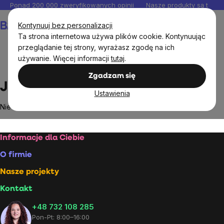
Przejść
Ponad 200 000 zweryfikowanych opinii
Nasze produkty są testo
do
Koszyk
Kontynuuj bez personalizacji
treści
Ta strona internetowa używa plików cookie. Kontynuując
przeglądanie tej strony, wyrażasz zgodę na ich
używanie. Więcej informacji
tutaj
.
Markowane marki
Jimmy's Food
Zgadzam się
Jimmy's Food
Ustawienia
Nie znaleziono towarów marki
Jimmy's Food
...
Stopka
Informacje dla Ciebie
O firmie
Nasze projekty
Kontakt
+48 732 108 285
Pon-Pt: 8:00–16:00