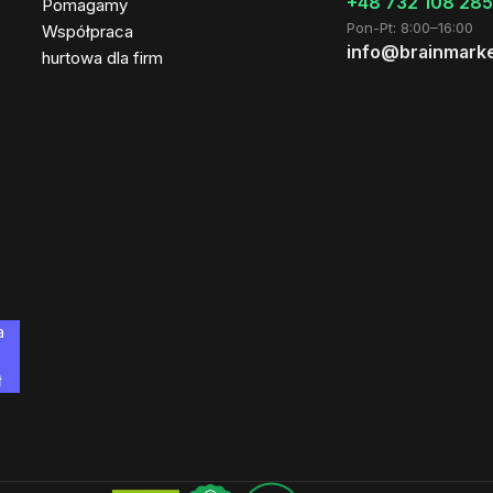
+48 732 108 285
Pomagamy
Pon-Pt: 8:00–16:00
Współpraca
info@brainmarke
hurtowa dla firm
a
ł