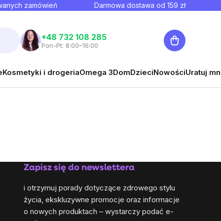
owanych zamówień
Darmowa dostawa od
159
zł
Koszyk
+48 732 108 285
Pon-Pt: 8:00–16:00
e
Kosmetyki i drogeria
Omega 3
Dom
Dzieci
Nowości
Uratuj mn
Zapisz się do newslettera
i otrzymuj porady dotyczące zdrowego stylu
życia, ekskluzywne promocje oraz informacje
o nowych produktach – wystarczy podać e-