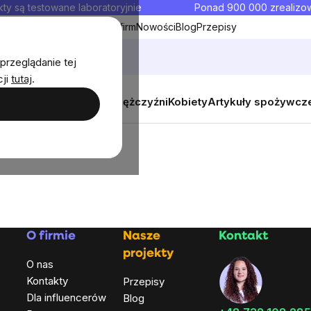
ty są testowane laboratoryjnie
Ponad 900 000 zrealiz
y
Współpraca hurtowa dla firm
Nowości
Blog
Przepisy
przeglądanie tej
cji
tutaj
.
y
Zestawy promocyjne
Mężczyźni
Kobiety
Artykuły spożywcz
O firmie
Nasze
Kontakt
projekty
O nas
Kontakty
Przepisy
Dla influencerów
Blog