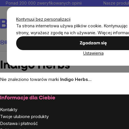
Przejść
Ponad 200 000 zweryfikowanych opinii
Nasze produk
do
Kontakt
treści
Kontynuuj bez personalizacji
Ta strona internetowa używa plików cookie. Kontynuując 
strony, wyrażasz zgodę na ich używanie. Więcej informa
Szukaj
BrainMax®
Odporność
Promocja
Cele
Suplementy diet
Zgadzam się
Ustawienia
Markowane marki
Indigo Herbs
Indigo Herbs
Nie znaleziono towarów marki
Indigo Herbs
...
Stopka
Informacje dla Ciebie
Kontakty
Twoje ulubione produkty
Dostawa i płatność