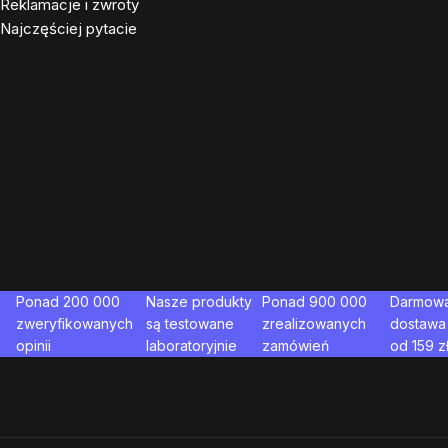
Reklamacje i zwroty
Najczęściej pytacie
Ponad 200 000
Nasze produkty
Ponad 900 000
Darmow
zweryfikowanych
są testowane
zrealizowanych
dostawa
opinii
laboratoryjnie
zamówień
od
159
z