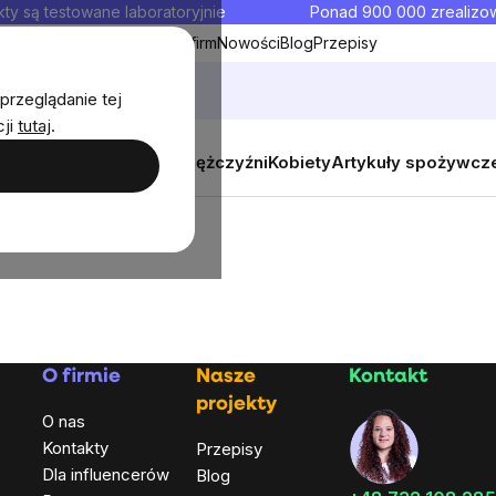
ty są testowane laboratoryjnie
Ponad 900 000 zrealiz
y
Współpraca hurtowa dla firm
Nowości
Blog
Przepisy
przeglądanie tej
cji
tutaj
.
y
Zestawy promocyjne
Mężczyźni
Kobiety
Artykuły spożywcz
O firmie
Nasze
Kontakt
projekty
O nas
Kontakty
Przepisy
Dla influencerów
Blog