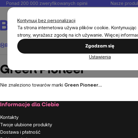
Przejść
Ponad 200 000 zweryfikowanych opinii
Nasze produk
do
Kontakt
treści
Kontynuuj bez personalizacji
Ta strona internetowa używa plików cookie. Kontynuując 
strony, wyrażasz zgodę na ich używanie. Więcej informa
Szukaj
BrainMax®
Odporność
Promocja
Cele
Suplementy diet
Zgadzam się
Ustawienia
Markowane marki
Green Pioneer
Green Pioneer
Nie znaleziono towarów marki
Green Pioneer
...
Stopka
Informacje dla Ciebie
Kontakty
Twoje ulubione produkty
Dostawa i płatność