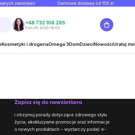
owanych zamówień
Darmowa dostawa od
159
zł
Koszyk
+48 732 108 285
Pon-Pt: 8:00–16:00
e
Kosmetyki i drogeria
Omega 3
Dom
Dzieci
Nowości
Uratuj mn
Zapisz się do newslettera
i otrzymuj porady dotyczące zdrowego stylu
życia, ekskluzywne promocje oraz informacje
o nowych produktach – wystarczy podać e-