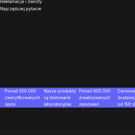
Reklamacje i zwroty
Najczęściej pytacie
Ponad 200 000
Nasze produkty
Ponad 900 000
Darmow
zweryfikowanych
są testowane
zrealizowanych
dostawa
opinii
laboratoryjnie
zamówień
od
159
z