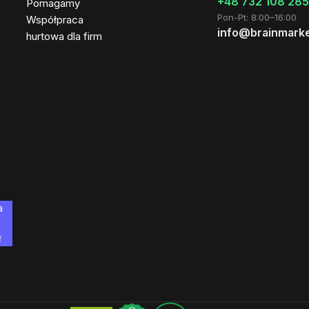
+48 732 108 285
Pomagamy
Pon-Pt: 8:00–16:00
Współpraca
info@brainmarke
hurtowa dla firm
a
ł