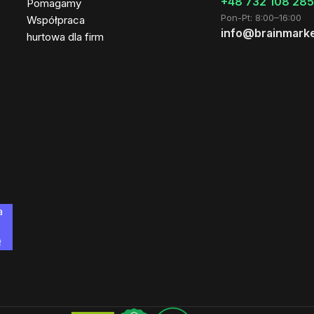
+48 732 108 285
Pomagamy
Pon-Pt: 8:00–16:00
Współpraca
info@brainmarke
hurtowa dla firm
a
ł