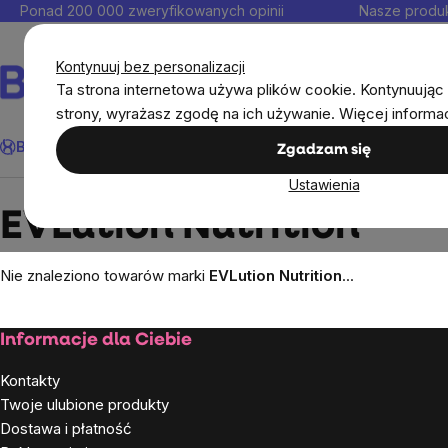
Przejść
Ponad 200 000 zweryfikowanych opinii
Nasze produk
do
Kontakt
treści
Kontynuuj bez personalizacji
Ta strona internetowa używa plików cookie. Kontynuując 
strony, wyrażasz zgodę na ich używanie. Więcej informa
Szukaj
BrainMax®
Odporność
Promocja
Cele
Suplementy diet
Zgadzam się
Ustawienia
Markowane marki
EVLution Nutrition
EVLution Nutrition
Nie znaleziono towarów marki
EVLution Nutrition
...
Stopka
Informacje dla Ciebie
Kontakty
Twoje ulubione produkty
Dostawa i płatność