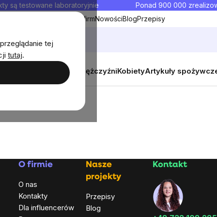
ty są testowane laboratoryjnie
Ponad 900 000 zrealiz
y
Współpraca hurtowa dla firm
Nowości
Blog
Przepisy
przeglądanie tej
cji
tutaj
.
y
Zestawy promocyjne
Mężczyźni
Kobiety
Artykuły spożywcz
O firmie
Nasze
Kontakt
projekty
O nas
Kontakty
Przepisy
Dla influencerów
Blog