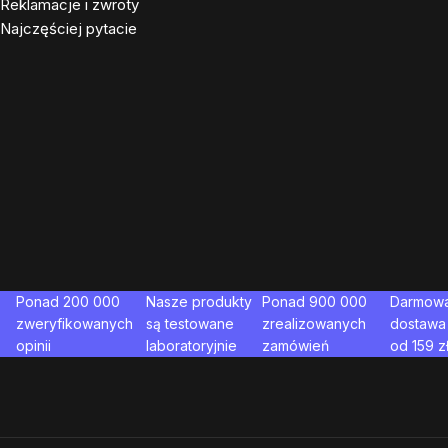
Reklamacje i zwroty
Najczęściej pytacie
Ponad 200 000
Nasze produkty
Ponad 900 000
Darmow
zweryfikowanych
są testowane
zrealizowanych
dostawa
opinii
laboratoryjnie
zamówień
od
159
z