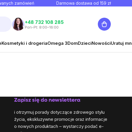
owanych zamówień
Darmowa dostawa od
159
zł
Koszyk
+48 732 108 285
Pon-Pt: 8:00–16:00
e
Kosmetyki i drogeria
Omega 3
Dom
Dzieci
Nowości
Uratuj mn
Zapisz się do newslettera
i otrzymuj porady dotyczące zdrowego stylu
życia, ekskluzywne promocje oraz informacje
o nowych produktach – wystarczy podać e-