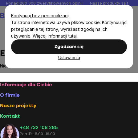
Przejść
Ponad 200 000 zweryfikowanych opinii
Nasze produkty są testo
do
Koszyk
Kontynuuj bez personalizacji
treści
Ta strona internetowa używa plików cookie. Kontynuując
przeglądanie tej strony, wyrażasz zgodę na ich
używanie. Więcej informacji
tutaj
.
Markowane marki
Enjoy Chips
Zgadzam się
Enjoy Chips
Ustawienia
Nie znaleziono towarów marki
Enjoy Chips
...
Stopka
Informacje dla Ciebie
O firmie
Nasze projekty
Kontakt
+48 732 108 285
Pon-Pt: 8:00–16:00