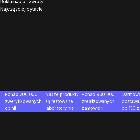
Reklamacje i zwroty
Najczęściej pytacie
Ponad 200 000
Nasze produkty
Ponad 900 000
Darmow
zweryfikowanych
są testowane
zrealizowanych
dostawa
opinii
laboratoryjnie
zamówień
od
159
z