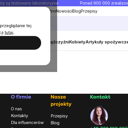
ty są testowane laboratoryjnie
Ponad 900 000 zrealiz
y
Współpraca hurtowa dla firm
Nowości
Blog
Przepisy
przeglądanie tej
cji
tutaj
.
y
Zestawy promocyjne
Mężczyźni
Kobiety
Artykuły spożywcz
O firmie
Nasze
Kontakt
projekty
O nas
Kontakty
Przepisy
Dla influencerów
Blog