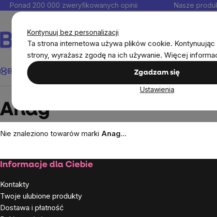
Przejść
Ponad 200 000 zweryfikowanych opinii
Nasze produk
do
Kontakt
treści
Kontynuuj bez personalizacji
Ta strona internetowa używa plików cookie. Kontynuując 
strony, wyrażasz zgodę na ich używanie. Więcej informa
Szukaj
BrainMax®
Odporność
Promocja
Cele
Suplementy diet
Zgadzam się
Ustawienia
Markowane marki
Anag
Anag
Nie znaleziono towarów marki
Anag
...
Stopka
Informacje dla Ciebie
Kontakty
Twoje ulubione produkty
Dostawa i płatność