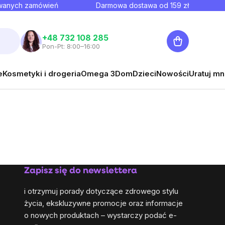
owanych zamówień
Darmowa dostawa od
159
zł
Koszyk
+48 732 108 285
Pon-Pt: 8:00–16:00
e
Kosmetyki i drogeria
Omega 3
Dom
Dzieci
Nowości
Uratuj mn
Zapisz się do newslettera
i otrzymuj porady dotyczące zdrowego stylu
życia, ekskluzywne promocje oraz informacje
o nowych produktach – wystarczy podać e-