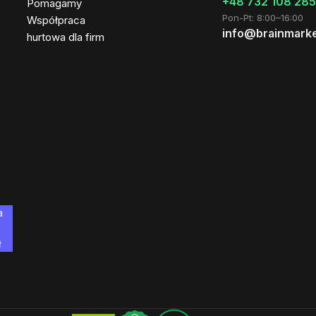
+48 732 108 285
Pomagamy
Pon-Pt: 8:00–16:00
Współpraca
info@brainmarke
hurtowa dla firm
a
ł