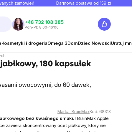
owanych zamówień
Darmowa dostawa od
159
zł
Koszyk
+48 732 108 285
Pon-Pt: 8:00–16:00
e
Kosmetyki i drogeria
Omega 3
Dom
Dzieci
Nowości
Uratuj mn
ych
jabłkowy, 180 kapsułek
wasami owocowymi, do 60 dawek,
Marka:
BrainMax
Kod:
68313
u jabłkowego bez kwaśnego smaku!
BrainMax Apple
ce zawiera skoncentrowany ocet jabłkowy, który nie