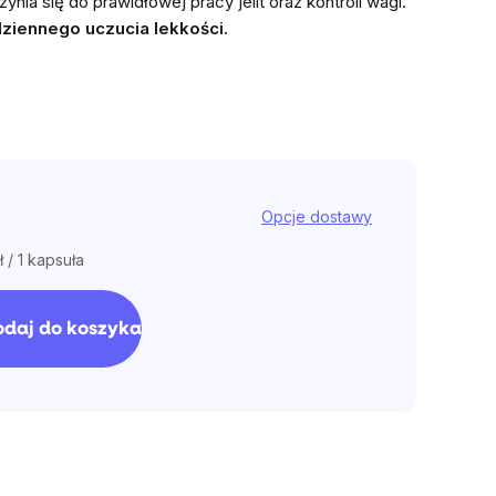
ynia się do prawidłowej pracy jelit oraz kontroli wagi.
dziennego uczucia lekkości.
Opcje dostawy
ł / 1 kapsuła
stkowa:
odaj do koszyka