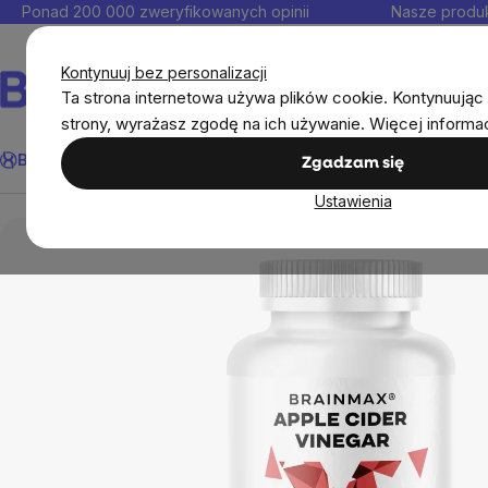
Przejść
Ponad 200 000 zweryfikowanych opinii
Nasze produk
do
Kontakt
treści
Kontynuuj bez personalizacji
Ta strona internetowa używa plików cookie. Kontynuując 
strony, wyrażasz zgodę na ich używanie. Więcej informa
Szukaj
BrainMax®
Odporność
Promocja
Cele
Suplementy diet
Zgadzam się
Ustawienia
BrainMax®
BrainMax® suplementy
Trawieni