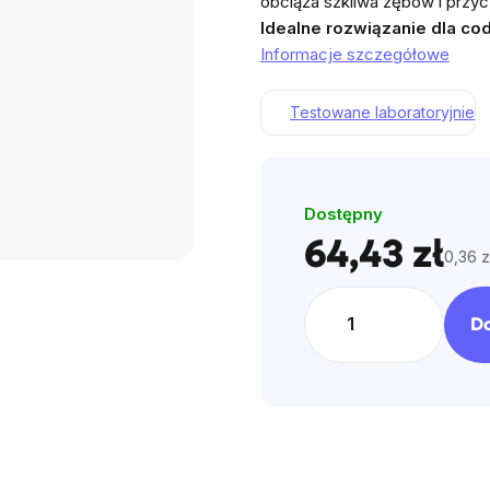
obciąża szkliwa zębów i przycz
0,0
Idealne rozwiązanie dla co
na
Informacje szczegółowe
5
gwiazdek.
Testowane laboratoryjnie
Dostępny
64,43 zł
0,36 z
Cena
jedno
D