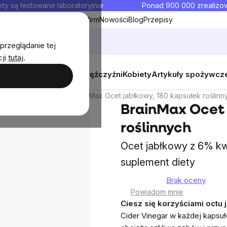
ty są testowane laboratoryjnie
Ponad 900 000 zrealiz
y
Współpraca hurtowa dla firm
Nowości
Blog
Przepisy
przeglądanie tej
cji
tutaj
.
y
Zestawy promocyjne
Mężczyźni
Kobiety
Artykuły spożywcz
e i zdrowie jelit
BrainMax Ocet jabłkowy, 180 kapsułek roślinn
BrainMax Ocet 
roślinnych
Ocet jabłkowy z 6% k
suplement diety
Brak oceny
Średnia
Powiadom mnie
ocena
Ciesz się korzyściami oct
produktu
Cider Vinegar w każdej kapsuł
wynosi