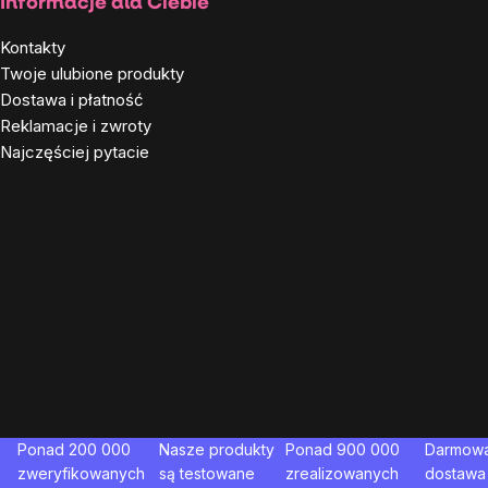
Stopka
Informacje dla Ciebie
Kontakty
Twoje ulubione produkty
Dostawa i płatność
Reklamacje i zwroty
Najczęściej pytacie
Ponad 200 000
Nasze produkty
Ponad 900 000
Darmow
zweryfikowanych
są testowane
zrealizowanych
dostawa