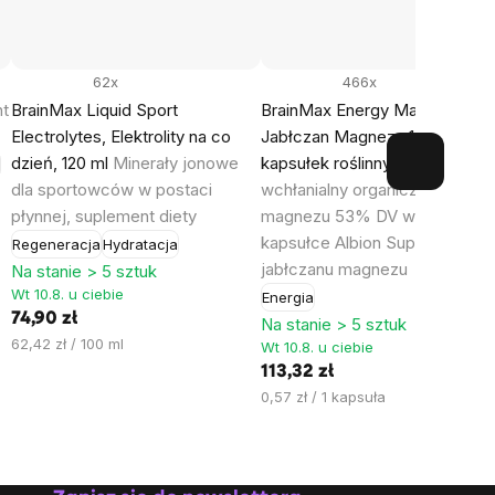
62x
466x
t
BrainMax Liquid Sport
BrainMax Energy Magnesium®
Electrolytes, Elektrolity na co
Jabłczan Magnezu 1000 mg, 2
dzień, 120 ml
Minerały jonowe
kapsułek roślinnych
Wysoko
ć
dla sportowców w postaci
wchłanialny organiczny jabłcz
płynnej, suplement diety
magnezu 53% DV w jednej
kapsułce Albion Suplement die
Regeneracja
Hydratacja
jabłczanu magnezu
Na stanie > 5 sztuk
Wt 10.8. u ciebie
Energia
74,90 zł
Na stanie > 5 sztuk
Cena
62,42 zł / 100 ml
Wt 10.8. u ciebie
jednostkowa:
113,32 zł
Cena
0,57 zł / 1 kapsuła
jednostkowa: