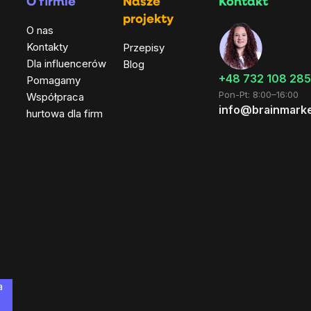
O firmie
Nasze
Kontakt
projekty
O nas
Kontakty
Przepisy
Dla influencerów
Blog
+48 732 108 285
Pomagamy
Pon-Pt: 8:00–16:00
Współpraca
info@brainmarke
hurtowa dla firm
a