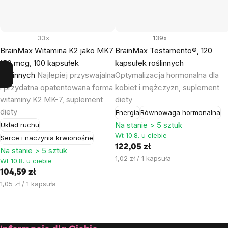
33x
139x
BrainMax Witamina K2 jako MK7
BrainMax Testamento®, 120
150 mcg, 100 kapsułek
kapsułek roślinnych
roślinnych
Najlepiej przyswajalna
Optymalizacja hormonalna dla
i przydatna opatentowana forma
kobiet i mężczyzn, suplement
witaminy K2 MK-7, suplement
diety
diety
Energia
Równowaga hormonalna
Na stanie > 5 sztuk
Układ ruchu
Wt 10.8. u ciebie
Serce i naczynia krwionośne
122,05 zł
Na stanie > 5 sztuk
Cena
1,02 zł / 1 kapsuła
Wt 10.8. u ciebie
jednostkowa:
104,59 zł
Cena
1,05 zł / 1 kapsuła
jednostkowa: