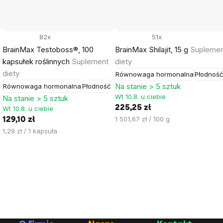
82x
51x
BrainMax Testoboss®, 100
BrainMax Shilajit, 15 g
Suplemen
kapsułek roślinnych
Suplement
diety
diety
Równowaga hormonalna
Płodnoś
Na stanie > 5 sztuk
Równowaga hormonalna
Płodność
Wt 10.8. u ciebie
Na stanie > 5 sztuk
225,25 zł
Wt 10.8. u ciebie
Cena
1 501,67 zł / 100 g
129,10 zł
jednostkowa:
Cena
1,29 zł / 1 kapsuła
jednostkowa: