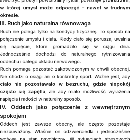
stworzyć prosty i powtarzalny rytuał, powstaje
przestrzeń,
w której umysł może odpocząć – nawet w trudnym
okresie
.
III. Ruch jako naturalna równowaga
Ruch nie polega tylko na kondycji fizycznej. To sposób na
połączenie umysłu i ciała. Kiedy ciało się porusza, uwalnia
się napięcie, które gromadziło się w ciągu dnia.
Jednocześnie dochodzi do naturalnego rytmizowania
oddechu i całego układu nerwowego.
Ruch pomaga pozostać zakotwiczonym w chwili obecnej.
Nie chodzi o osiągi ani o konkretny sport. Ważne jest, aby
ciało nie pozostawało w bezruchu, gdzie niepokój
często się zapętla
, ale aby miało możliwość wyrażenia
napięcia i radości w naturalny sposób.
IV. Oddech jako połączenie z wewnętrznym
spokojem
Oddech jest zawsze obecny, ale często pozostaje
niezauważony. Właśnie on odzwierciedla i jednocześnie
wpływa na stan psychiczny. W sytuacjach stresowych