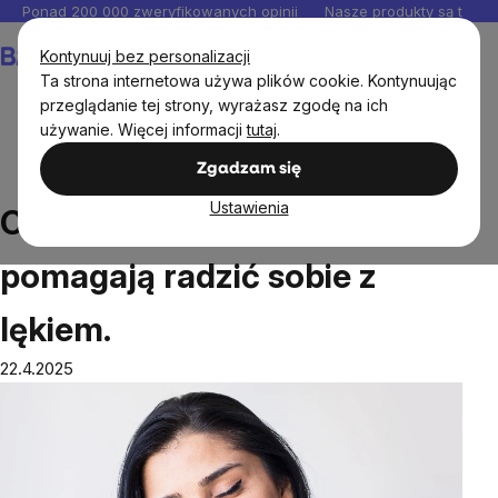
Przejść
Ponad 200 000 zweryfikowanych opinii
Nasze produkty są testo
do
Koszyk
Kontynuuj bez personalizacji
treści
Ta strona internetowa używa plików cookie. Kontynuując
przeglądanie tej strony, wyrażasz zgodę na ich
używanie. Więcej informacji
tutaj
.
Blog
Codzienne rytuały, które pomagają radzić sobie z
Zgadzam się
lękiem.
Ustawienia
Codzienne rytuały, które
pomagają radzić sobie z
lękiem.
22.4.2025