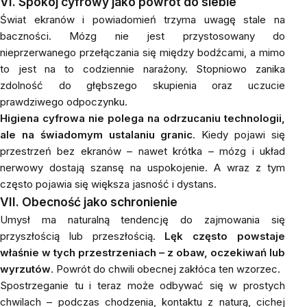
VI. Spokój cyfrowy jako powrót do siebie
Świat ekranów i powiadomień trzyma uwagę stale na
baczności. Mózg nie jest przystosowany do
nieprzerwanego przełączania się między bodźcami, a mimo
to jest na to codziennie narażony. Stopniowo zanika
zdolność do głębszego skupienia oraz uczucie
prawdziwego odpoczynku.
Higiena cyfrowa nie polega na odrzucaniu technologii,
ale na świadomym ustalaniu granic
. Kiedy pojawi się
przestrzeń bez ekranów – nawet krótka – mózg i układ
nerwowy dostają szansę na uspokojenie. A wraz z tym
często pojawia się większa jasność i dystans.
VII. Obecność jako schronienie
Umysł ma naturalną tendencję do zajmowania się
przyszłością lub przeszłością.
Lęk często powstaje
właśnie w tych przestrzeniach – z obaw, oczekiwań lub
wyrzutów
. Powrót do chwili obecnej zakłóca ten wzorzec.
Spostrzeganie tu i teraz może odbywać się w prostych
chwilach – podczas chodzenia, kontaktu z naturą, cichej