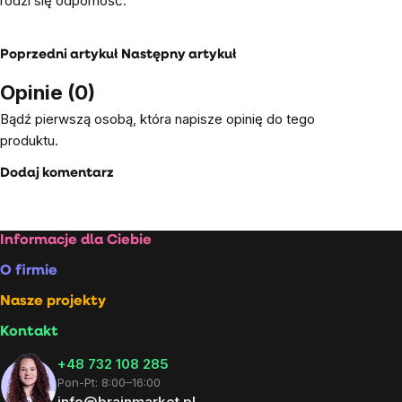
rodzi się odporność.
Poprzedni artykuł
Następny artykuł
Opinie (0)
Bądź pierwszą osobą, która napisze opinię do tego
produktu.
Dodaj komentarz
Stopka
Informacje dla Ciebie
O firmie
Nasze projekty
Kontakt
+48 732 108 285
Pon-Pt: 8:00–16:00
info@brainmarket.pl