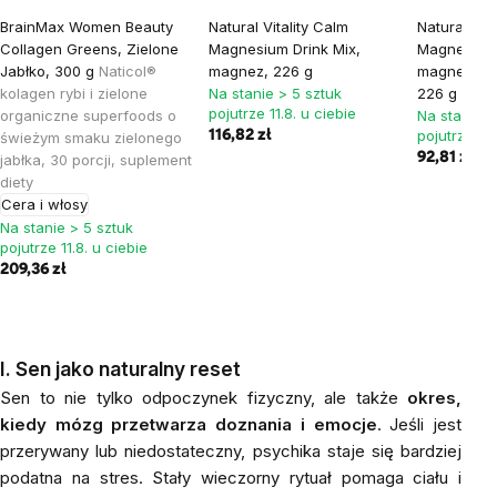
BrainMax Women Beauty
Natural Vitality Calm
Natural Vita
Collagen Greens, Zielone
Magnesium Drink Mix,
Magnesium 
Jabłko, 300 g
Naticol®
magnez, 226 g
magnez, mal
kolagen rybi i zielone
Na stanie > 5 sztuk
226 g
pojutrze 11.8. u ciebie
organiczne superfoods o
Na stanie >
pojutrze 11.
116,82 zł
świeżym smaku zielonego
92,81 zł
122
jabłka, 30 porcji, suplement
diety
Cera i włosy
Na stanie > 5 sztuk
pojutrze 11.8. u ciebie
209,36 zł
I. Sen jako naturalny reset
Sen to nie tylko odpoczynek fizyczny, ale także
okres,
kiedy mózg przetwarza doznania i emocje
. Jeśli jest
przerywany lub niedostateczny, psychika staje się bardziej
podatna na stres. Stały wieczorny rytuał pomaga ciału i