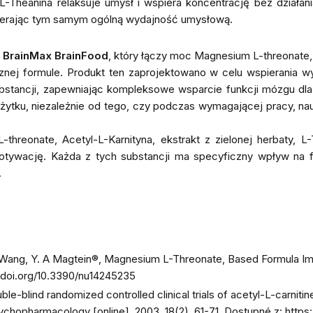
Theanina relaksuje umysł i wspiera koncentrację bez działani
spierając tym samym ogólną wydajność umysłową.
t
BrainMax BrainFood
, który łączy moc Magnesium L-threonate, 
cznej formule. Produkt ten zaprojektowano w celu wspierania w
ubstancji, zapewniając kompleksowe wsparcie funkcji mózgu dl
tku, niezależnie od tego, czy podczas wymagającej pracy, nau
hreonate, Acetyl-L-Karnityna, ekstrakt z zielonej herbaty, L-
otywację. Każda z tych substancji ma specyficzny wpływ na 
.
 T., & Wang, Y. A Magtein®, Magnesium L-Threonate, Based Formula 
//doi.org/10.3390/nu14245235
ble-blind randomized controlled clinical trials of acetyl-L-carniti
 Psychopharmacology
[online]. 2003,
18
(2), 61-71. Dostupné z:
https