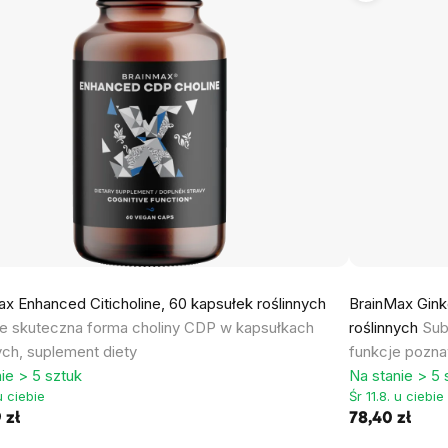
x Enhanced Citicholine, 60 kapsułek roślinnych
BrainMax Gink
 skuteczna forma choliny CDP w kapsułkach
roślinnych
Sub
ych, suplement diety
funkcje pozna
ie > 5 sztuk
Na stanie > 5 
 u ciebie
Śr 11.8. u ciebie
 zł
78,40 zł