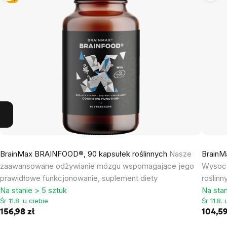
BrainMax BRAINFOOD®, 90 kapsułek roślinnych
Nasze
BrainMa
zaawansowane odżywianie mózgu wspomagające jego
Wysoce
prawidłowe funkcjonowanie, suplement diety
roślinn
Na stanie > 5 sztuk
Na stan
Śr 11.8. u ciebie
Śr 11.8.
156,98 zł
104,59