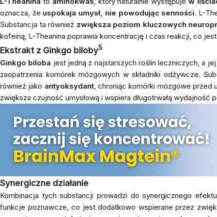
L-Theanina
to
aminokwas
, który naturalnie występuje
w liści
oznacza, że
uspokaja umysł, nie powodując senności
. L-Th
Substancja ta również
zwiększa poziom kluczowych neuroprz
kofeiną, L-Theanina poprawia koncentrację i czas reakcji, co jes
5
Ekstrakt z Ginkgo biloby
Ginkgo biloba
jest jedną z najstarszych roślin leczniczych, a je
zaopatrzenia komórek mózgowych w składniki odżywcze. Substa
również jako
antyoksydant
, chroniąc komórki mózgowe przed u
zwiększa czujność umysłową i wspiera długotrwałą wydajność 
Synergiczne działanie
Kombinacja tych substancji prowadzi do synergicznego efekt
funkcje poznawcze, co jest dodatkowo wspierane przez zwięks