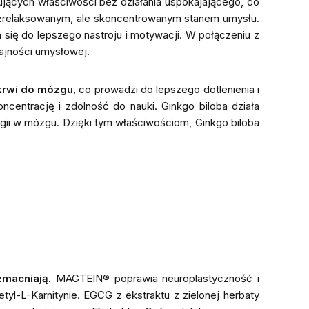
sujących właściwości bez działania uspokajającego, co
z zrelaksowanym, ale skoncentrowanym stanem umysłu.
a się do lepszego nastroju i motywacji. W połączeniu z
dajności umysłowej.
krwi do mózgu
, co prowadzi do lepszego dotlenienia i
entrację i zdolność do nauki. Ginkgo biloba działa
gii w mózgu. Dzięki tym właściwościom, Ginkgo biloba
zmacniają
. MAGTEIN® poprawia neuroplastyczność i
-L-Karnitynie. EGCG z ekstraktu z zielonej herbaty