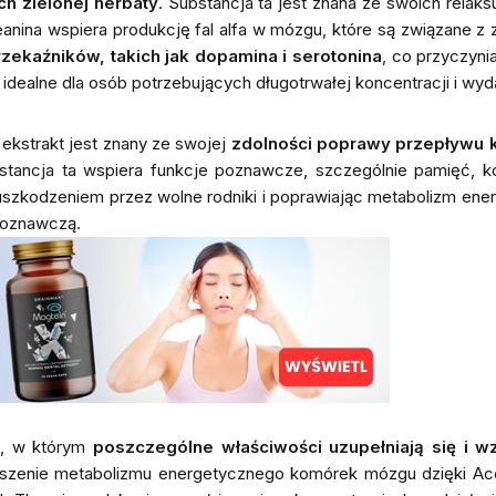
ach zielonej herbaty
. Substancja ta jest znana ze swoich relak
eanina wspiera produkcję fal alfa w mózgu, które są związane 
ekaźników, takich jak dopamina i serotonina
, co przyczyni
t idealne dla osób potrzebujących długotrwałej koncentracji i wy
j ekstrakt jest znany ze swojej
zdolności poprawy przepływu 
ncja ta wspiera funkcje poznawcze, szczególnie pamięć, konc
szkodzeniem przez wolne rodniki i poprawiając metabolizm ener
poznawczą.
u, w którym
poszczególne właściwości uzupełniają się i w
zenie metabolizmu energetycznego komórek mózgu dzięki Acetyl