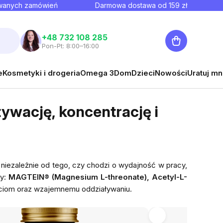
owanych zamówień
Darmowa dostawa od
159
zł
Koszyk
+48 732 108 285
Pon-Pt: 8:00–16:00
e
Kosmetyki i drogeria
Omega 3
Dom
Dzieci
Nowości
Uratuj mn
ywację, koncentrację i
 niezależnie od tego, czy chodzi o wydajność w pracy,
ty:
MAGTEIN® (Magnesium L-threonate), Acetyl-L-
ściom oraz wzajemnemu oddziaływaniu.