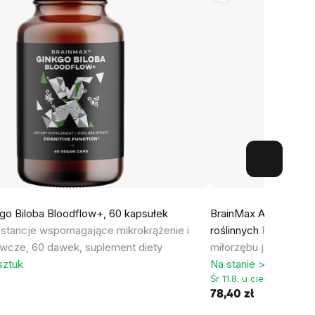
go Biloba Bloodflow+, 60 kapsułek
BrainMax Acetyl L-ka
stancje wspomagające mikrokrążenie i
roślinnych
Połączenie 
wcze, 60 dawek, suplement diety
miłorzębu japońskieg
sztuk
Na stanie > 5 sztuk
Śr 11.8. u ciebie
78,40 zł