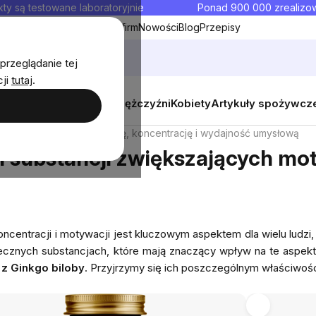
ty są testowane laboratoryjnie
Ponad 900 000 zrealiz
y
Współpraca hurtowa dla firm
Nowości
Blog
Przepisy
przeglądanie tej
cji
tutaj
.
y
Zestawy promocyjne
Mężczyźni
Kobiety
Artykuły spożywcz
 zwiększających motywację, koncentrację i wydajność umysłową
 substancji zwiększających mot
centracji i motywacji jest kluczowym aspektem dla wielu ludzi,
utecznych substancjach, które mają znaczący wpływ na te aspek
t z Ginkgo biloby
. Przyjrzymy się ich poszczególnym właściwo