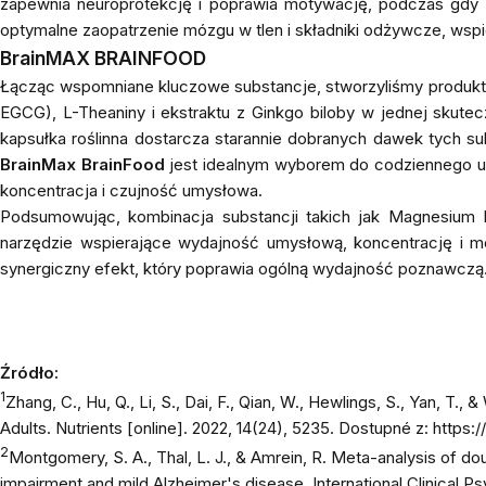
zapewnia neuroprotekcję i poprawia motywację, podczas gdy L-
optymalne zaopatrzenie mózgu w tlen i składniki odżywcze, w
BrainMAX BRAINFOOD
Łącząc wspomniane kluczowe substancje, stworzyliśmy produk
EGCG), L-Theaniny i ekstraktu z Ginkgo biloby w jednej skute
kapsułka roślinna dostarcza starannie dobranych dawek tych s
BrainMax BrainFood
jest idealnym wyborem do codziennego uży
koncentracja i czujność umysłowa.
Podsumowując, kombinacja substancji takich jak Magnesium L-t
narzędzie wspierające wydajność umysłową, koncentrację i m
synergiczny efekt, który poprawia ogólną wydajność poznawczą
Źródło:
1
Zhang, C., Hu, Q., Li, S., Dai, F., Qian, W., Hewlings, S., Yan,
Adults.
Nutrients
[online]. 2022,
14
(24), 5235. Dostupné z:
https:
2
Montgomery, S. A., Thal, L. J., & Amrein, R. Meta-analysis of dou
impairment and mild Alzheimer's disease.
International Clinical