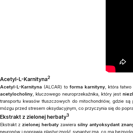
2
Acetyl-L-Karnityna
Acetyl-L-Karnityna
(ALCAR) to
forma karnityny
, która łatw
acetylocholiny
, kluczowego neuroprzekaźnika, który jest
niez
transportu kwasów tłuszczowych do mitochondriów, gdzie są 
mózgu przed stresem oksydacyjnym, co przyczynia się do popr
3
Ekstrakt z zielonej herbaty
Ekstrakt z
zielonej herbaty
zawiera
silny antyoksydant zna
neuronów i poprawia plastyczność synaptyczną, co ma bezpośre