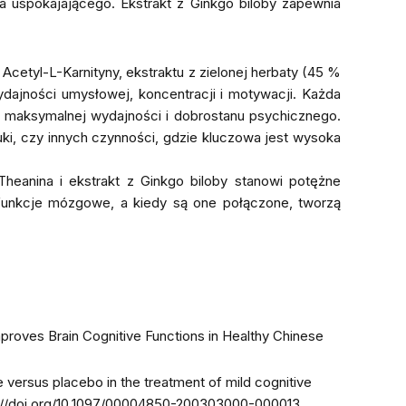
a uspokajającego. Ekstrakt z Ginkgo biloby zapewnia
Acetyl-L-Karnityny, ekstraktu z zielonej herbaty (45 %
ydajności umysłowej, koncentracji i motywacji. Każda
a maksymalnej wydajności i dobrostanu psychicznego.
ki, czy innych czynności, gdzie kluczowa jest wysoka
Theanina i ekstrakt z Ginkgo biloby stanowi potężne
funkcje mózgowe, a kiedy są one połączone, tworzą
Improves Brain Cognitive Functions in Healthy Chinese
ne versus placebo in the treatment of mild cognitive
://doi.org/10.1097/00004850-200303000-00001
3