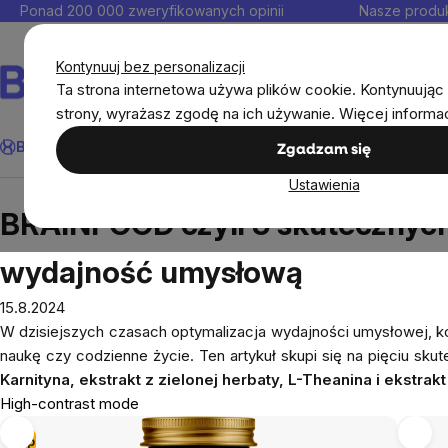
Przejść
Ponad 200 000 zweryfikowanych opinii
Nasze produk
do
Kontakt
treści
Kontynuuj bez personalizacji
Ta strona internetowa używa plików cookie. Kontynuując 
strony, wyrażasz zgodę na ich używanie. Więcej informa
Szukaj
BrainMax®
Odporność
Promocja
Cele
Suplementy diet
Zgadzam się
Ustawienia
Blog
BRAINFOOD czyli 5 skutecznych substancji
BRAINFOOD czyli 5 skutecznych
wydajność umysłową
15.8.2024
W dzisiejszych czasach optymalizacja wydajności umysłowej, kon
naukę czy codzienne życie. Ten artykuł skupi się na pięciu sk
Karnityna, ekstrakt z zielonej herbaty, L-Theanina i ekstrak
High-contrast mode
Tip