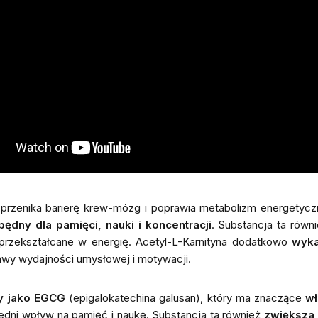
o przenika barierę krew-mózg i poprawia metabolizm energe
będny dla pamięci, nauki i koncentracji
. Substancja ta rów
przekształcane w energię. Acetyl-L-Karnityna dodatkowo
wyka
awy wydajności umysłowej i motywacji.
ny jako EGCG
(epigalokatechina galusan), który ma znaczące
wł
dni wpływ na pamięć i naukę. Substancja ta również
zwiększa