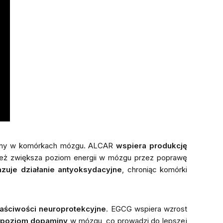
tyczny w komórkach mózgu. ALCAR
wspiera produkcję
nież zwiększa poziom energii w mózgu przez poprawę
zuje działanie antyoksydacyjne
, chroniąc komórki
aściwości neuroprotekcyjne
. EGCG wspiera wzrost
 poziom dopaminy
w mózgu, co prowadzi do lepszej