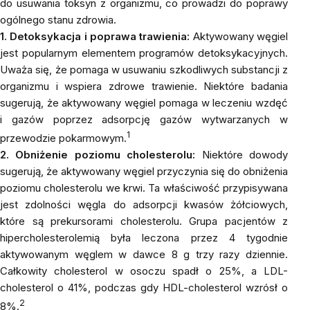
do usuwania toksyn z organizmu, co prowadzi do poprawy
ogólnego stanu zdrowia.
1. Detoksykacja i poprawa trawienia:
Aktywowany węgiel
jest popularnym elementem programów detoksykacyjnych.
Uważa się, że pomaga w usuwaniu szkodliwych substancji z
organizmu i wspiera zdrowe trawienie. Niektóre badania
sugerują, że aktywowany węgiel pomaga w leczeniu wzdęć
i gazów poprzez adsorpcję gazów wytwarzanych w
1
przewodzie pokarmowym.
2. Obniżenie poziomu cholesterolu:
Niektóre dowody
sugerują, że aktywowany węgiel przyczynia się do obniżenia
poziomu cholesterolu we krwi. Ta właściwość przypisywana
jest zdolności węgla do adsorpcji kwasów żółciowych,
które są prekursorami cholesterolu. Grupa pacjentów z
hipercholesterolemią była leczona przez 4 tygodnie
aktywowanym węglem w dawce 8 g trzy razy dziennie.
Całkowity cholesterol w osoczu spadł o 25%, a LDL-
cholesterol o 41%, podczas gdy HDL-cholesterol wzrósł o
2
8%.