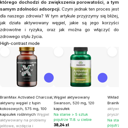
którego dochodzi do zwiększenia porowatości, a tym
samym zdolności adsorpcji
. Czym jednak ten proces jest
dla naszego zdrowia? W tym artykule przyjrzymy się bliżej,
jak działa aktywowany węgiel, jakie są jego korzyści
zdrowotne i ryzyka, oraz jak można go włączyć do
zdrowego stylu życia.
High-contrast mode
BrainMax Activated Charcoal,
Węgiel aktywowany
Wkład filtr
aktywny węgiel z łupin
Swanson, 520 mg, 120
BrainMax
W
kokosowych, 575 mg, 100
kapsułek
aktywnego d
kapsułek roślinnych
Węgiel
Na stanie > 5 sztuk
prysznicow
pojutrze 11.8. u ciebie
aktywowany na problemy
Na stanie >
pojutrze 11.
38,24 zł
jelitowe, wzdęcia i