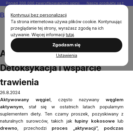
Przejść
Ponad 200 000 zweryfikowanych opinii
Nasze produkty są testo
do
Koszyk
Kontynuuj bez personalizacji
treści
Ta strona internetowa używa plików cookie. Kontynuując
przeglądanie tej strony, wyrażasz zgodę na ich
używanie. Więcej informacji
tutaj
.
Blog
Aktywny węgiel: Detoksykacja i wsparcie trawienia
Zgadzam się
Aktywny węgiel:
Ustawienia
Detoksykacja i wsparcie
trawienia
26.8.2024
Aktywowany węgiel
, często nazywany
węglem
aktywnym
, stał się w ostatnich latach popularnym
suplementem diety. Ten czarny proszek, pozyskiwany z
naturalnych surowców, takich jak
łupiny kokosowe
lub
drewno
, przechodzi
proces „aktywacji”, podczas