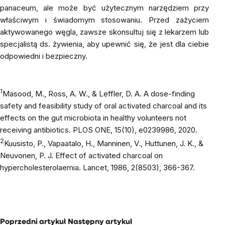
panaceum, ale może być użytecznym narzędziem przy
właściwym i świadomym stosowaniu. Przed zażyciem
aktywowanego węgla, zawsze skonsultuj się z lekarzem lub
specjalistą ds. żywienia, aby upewnić się, że jest dla ciebie
odpowiedni i bezpieczny.
1
Masood, M., Ross, A. W., & Leffler, D. A. A dose-finding
safety and feasibility study of oral activated charcoal and its
effects on the gut microbiota in healthy volunteers not
receiving antibiotics.
PLOS ONE
,
15
(10), e0239986, 2020.
2
Kuusisto, P., Vapaatalo, H., Manninen, V., Huttunen, J. K., &
Neuvonen, P. J. Effect of activated charcoal on
hypercholesterolaemia. Lancet, 1986, 2(8503), 366-367.
Poprzedni artykuł
Następny artykuł