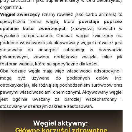
przy zatruciach i jako suplement diety w celu detoksykacji
organizmu.
Węgiel zwierzęcy
(znany również jako
carbo animalis
) to
specyficzna forma węgla, która
powstaje poprzez
spalanie kości zwierzęcych
(zazwyczaj krowich) w
wysokich temperaturach. Chociaż węgiel zwierzęcy ma
podobne właściwości jak aktywowany węgiel i również jest
stosowany do adsorpcji substancji w przewodzie
pokarmowym, zawiera dodatkowe związki, takie jak
fosforan wapnia, które są specyficzne dla kości.
Oba rodzaje węgla mają więc właściwości adsorpcyjne i
mogą być używane do podobnych celów (np.
detoksykacja), ale różnią się pochodzeniem surowców oraz
pewnymi właściwościami chemicznymi. Aktywowany węgiel
jest ogólnie uważany za bardziej wszechstronny i
stosowany w szerszym zakresie zastosowań.