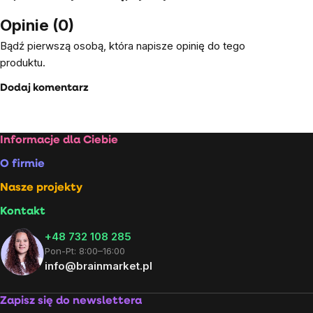
Opinie (0)
Bądź pierwszą osobą, która napisze opinię do tego
produktu.
Dodaj komentarz
Stopka
Informacje dla Ciebie
O firmie
Nasze projekty
Kontakt
+48 732 108 285
Pon-Pt: 8:00–16:00
info@brainmarket.pl
Zapisz się do newslettera