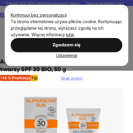
Przejść
Ponad 200 000 zweryfikowanych opinii
Nasze produkty są testo
do
Koszyk
Kontynuuj bez personalizacji
treści
Ta strona internetowa używa plików cookie. Kontynuując
przeglądanie tej strony, wyrażasz zgodę na ich
używanie. Więcej informacji
tutaj
.
Kosmetyki i drogeria
Kosmetyki pielęgnacyjne
Kremy
Zgadzam się
do opalania i po opalaniu
Ustawienia
Alphanova - Krem przeciwsłoneczny do
twarzy SPF 30 BIO, 50 g
–14 %
Promocja
Tip
Brak oceny
Średnia
ocena
produktu
wynosi
0,0
na
5
gwiazdek.