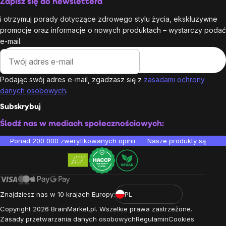
Zapisz się do newslettera
i otrzymuj porady dotyczące zdrowego stylu życia, ekskluzywne
promocje oraz informacje o nowych produktach – wystarczy podać
e-mail.
Podając swój adres e-mail, zgadzasz się z
zasadami ochrony
danych osobowych
.
Subskrybuj
Śledź nas w mediach społecznościowych:
Ponad 200 000 zweryfikowanych opinii
Nasze produkty są testo
Znajdziesz nas w 10 krajach Europy:
PL
Copyright
2026
BrainMarket.pl. Wszelkie prawa zastrzeżone.
Zasady przetwarzania danych osobowych
Regulamin
Cookies