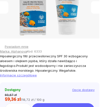
Powiadom mnie
Marka:
Alphanova
Kod:
6333
Hipoalergiczny filtr przeciwsłoneczny SPF 30 wzbogacony
aloesem i olejkiem jojoba, który działa nawilżająco i
łagodząco.Produkt jest wodoodporny i nie zanieczyszcza
środowiska morskiego. Hipoalergiczny. Wegańskie.
Informacje szczegółowe
Dostępny
Opcje dostawy
69,67 zł
59,36 zł
118,72 zł / 100 g
Cena
jednostkowa: