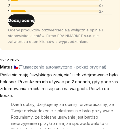
2
0x
1
2x
Dodaj ocenę
Oceny produktów odzwierciedlają wyłącznie opinie i
stanowiska klientów. Firma BRAINMARKET s.r.o. nie
zatwierdza ocen klientów z wyprzedzeniem.
22.12.2025
Matus
(Tłumaczenie automatyczne -
pokaż oryginał
)
Paski nie mają "szybkiego zapięcia" i ich zdejmowanie było
bolesne. Przestałem ich używać po 2 nocach, gdy podczas
zdejmowania zrobiła mi się rana na wargach. Reszta do
kosza.
Dzień dobry, dziękujemy za opinię i przepraszamy, że
Twoje doświadczenie z plastrami nie było pozytywne.
Rozumiemy, że bolesne usuwanie jest bardzo
nieprzyjemne i przykro nam, że spowodowało to u