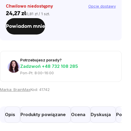
Chwilowo niedostępny
Opcje dostawy
24,27 zł
0,81 zł / 1 szt.
Cena
jednostkowa:
Powiadom mnie
Potrzebujesz porady?
Zadzwoń +48 732 108 285
Pon-Pt: 8:00–16:00
Marka:
BrainMax
Kod:
41742
Opis
Produkty powiązane
Ocena
Dyskusja
Podob