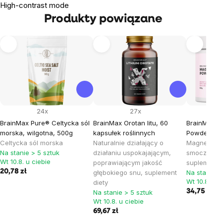
High-contrast mode
Produkty powiązane
24x
27x
BrainMax Pure® Celtycka sól
BrainMax Orotan litu, 60
BrainMax 
morska, wilgotna, 500g
kapsułek roślinnych
Powder, Sm
Celtycka sól morska
Naturalnie działający o
Magnez dla
Na stanie > 5 sztuk
działaniu uspokajającym,
smoczego 
Wt 10.8. u ciebie
poprawiającym jakość
suplement 
20,78 zł
głębokiego snu, suplement
Na stanie >
Wt 10.8. u c
diety
34,75 zł
Na stanie > 5 sztuk
Wt 10.8. u ciebie
69,67 zł