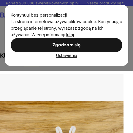
Przejść
Ponad 200 000 zweryfikowanych opinii
Nasze produkty są testo
do
Koszyk
Kontynuuj bez personalizacji
treści
Ta strona internetowa używa plików cookie. Kontynuując
przeglądanie tej strony, wyrażasz zgodę na ich
używanie. Więcej informacji
tutaj
.
Cele
Sen
Zgadzam się
Ustawienia
Klipsy przeciw chrapaniu
0 ocena