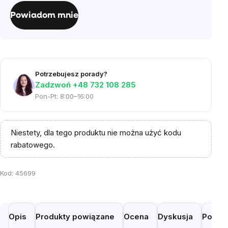
jednostkowa:
Powiadom mnie
Potrzebujesz porady?
Zadzwoń +48 732 108 285
Pon-Pt: 8:00–16:00
Niestety, dla tego produktu nie można użyć kodu
rabatowego.
Kod:
45699
Opis
Produkty powiązane
Ocena
Dyskusja
Podob