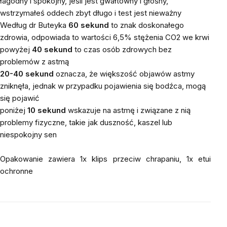
łagodny i spokojny, jeśli jest gwałtowny i głośny,
wstrzymałeś oddech zbyt długo i test jest nieważny
Według dr Buteyka
60 sekund
to znak doskonałego
zdrowia, odpowiada to wartości 6,5% stężenia CO2 we krwi
powyżej
40 sekund
to czas osób zdrowych bez
problemów z astmą
20-40 sekund
oznacza, że większość objawów astmy
zniknęła, jednak w przypadku pojawienia się bodźca, mogą
się pojawić
poniżej
10 sekund
wskazuje na astmę i związane z nią
problemy fizyczne, takie jak duszność, kaszel lub
niespokojny sen
Opakowanie zawiera 1x klips przeciw chrapaniu, 1x etui
ochronne