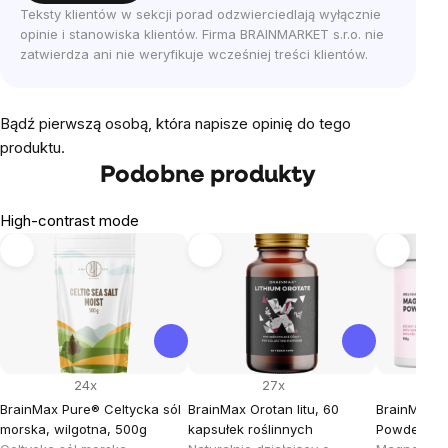
Teksty klientów w sekcji porad odzwierciedlają wyłącznie
opinie i stanowiska klientów. Firma BRAINMARKET s.r.o. nie
zatwierdza ani nie weryfikuje wcześniej treści klientów.
Bądź pierwszą osobą, która napisze opinię do tego
produktu.
Podobne produkty
High-contrast mode
24x
27x
BrainMax Pure® Celtycka sól
BrainMax Orotan litu, 60
BrainMax 
morska, wilgotna, 500g
kapsułek roślinnych
Powder, Sm