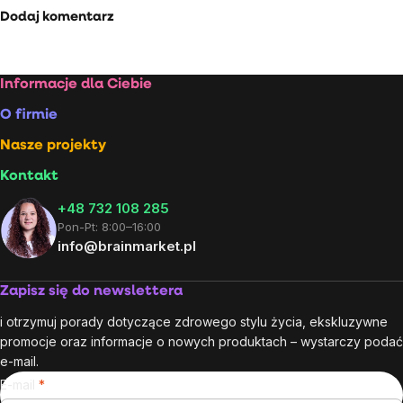
Dodaj komentarz
Stopka
Informacje dla Ciebie
O firmie
Nasze projekty
Kontakt
+48 732 108 285
Pon-Pt: 8:00–16:00
info@brainmarket.pl
Zapisz się do newslettera
i otrzymuj porady dotyczące zdrowego stylu życia, ekskluzywne
promocje oraz informacje o nowych produktach – wystarczy podać
e-mail.
E-mail