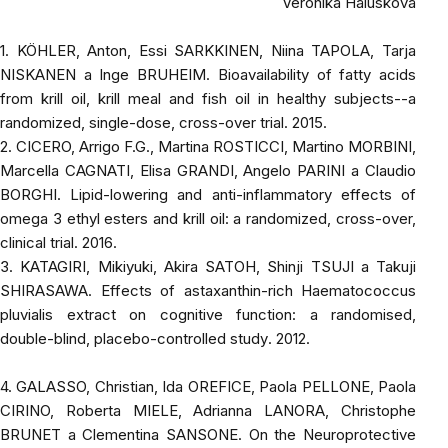
Veronika Halusková
1. KÖHLER, Anton, Essi SARKKINEN, Niina TAPOLA, Tarja
NISKANEN a Inge BRUHEIM.
Bioavailability of fatty acids
from krill oil, krill meal and fish oil in healthy subjects--a
randomized, single-dose, cross-over trial
. 2015.
2. CICERO, Arrigo F.G., Martina ROSTICCI, Martino MORBINI,
Marcella CAGNATI, Elisa GRANDI, Angelo PARINI a Claudio
BORGHI.
Lipid-lowering and anti-inflammatory effects of
omega 3 ethyl esters and krill oil: a randomized, cross-over,
clinical trial
. 2016.
3. KATAGIRI, Mikiyuki, Akira SATOH, Shinji TSUJI a Takuji
SHIRASAWA.
Effects of astaxanthin-rich Haematococcus
pluvialis extract on cognitive function: a randomised,
double-blind, placebo-controlled study
. 2012.
4. GALASSO, Christian, Ida OREFICE, Paola PELLONE, Paola
CIRINO, Roberta MIELE, Adrianna LANORA, Christophe
BRUNET a Clementina SANSONE.
On the Neuroprotective