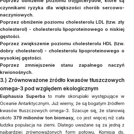
Poprzez obniżenie poziomu trójglicerydów, które są
czynnikami ryzyka dla większości chorób sercowo-
naczyniowych.
Poprzez obniżenie poziomu cholesterolu LDL (tzw. zły
cholesterol) - cholesterolu lipoproteinowego o niskiej
gęstości.
Poprzez zwiększenie poziomu cholesterolu HDL (tzw.
dobry cholesterol) - cholesterolu lipoproteinowego o
wysokiej gęstości.
Poprzez zmniejszenie stanu zapalnego naczyń
krwionośnych.
3.) Zrównoważone ź
ródło kwasów tłuszczowych
omega-3 pod względem ekologicznym
Euphausia Superba
to małe skorupiaki występujące w
Oceanie Antarktycznym. Już wiemy, że są bogatym źródłem
kwasów tłuszczowych omega-3. Szacuje się, że stanowią
około
379 milionów ton biomasy,
co jest więcej niż cała
ludzka populacja na ziemi. Dlatego uważane są za jedną z
najbardziej zrównoważonych form połowu. Komisja ds.