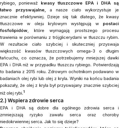
rybiego, ponieważ
kwasy tłuszczowe EPA i DHA są
łatwo przyswajalne,
a nasze ciało wykorzystuje je
znacznie efektywniej. Dzieje się tak dlatego, że kwasy
tłuszczowe w oleju krylowym występują w
postaci
fosfolipidów
, które wymagają prostszego procesu
trawienia w porównaniu z trójglicerydami w tłuszczu rybim.
W rezultacie ciało szybciej i skuteczniej przyswaja
większość kwasów tłuszczowych omega-3 o długim
łańcuchu, co oznacza, że potrzebujemy mniejszej dawki
EPA i DHA niż w przypadku tłuszczu rybiego. Potwierdzają
to badania z 2015 roku. Zdrowym ochotnikom podawano w
badaniach olej rybi lub olej z kryla. Wyniki na końcu badania
pokazały, że olej z kryla był przyswajany znacznie szybciej
1
niż olej rybi
.
2.)
Wspiera zdrowie serca
EPA i DHA są dobre dla ogólnego zdrowia serca i
zmniejszają ryzyko zawału serca oraz choroby
niedokrwiennej serca. Jak to się dzieje?