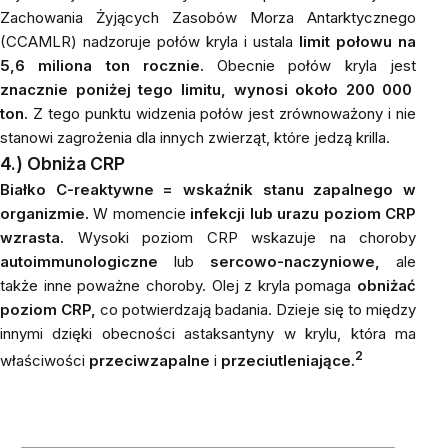
Zachowania Żyjących Zasobów Morza Antarktycznego
(CCAMLR) nadzoruje połów kryla i ustala
limit połowu na
5,6 miliona ton rocznie.
Obecnie połów kryla jest
znacznie poniżej tego limitu, wynosi około 200 000
ton.
Z tego punktu widzenia połów jest zrównoważony i nie
stanowi zagrożenia dla innych zwierząt, które jedzą krilla.
4.)
Obniża CRP
Białko C-reaktywne = wskaźnik stanu zapalnego w
organizmie.
W momencie
infekcji lub urazu poziom CRP
wzrasta.
Wysoki poziom CRP wskazuje na choroby
autoimmunologiczne
lub
sercowo-naczyniowe,
ale
także inne poważne choroby. Olej z kryla pomaga
obniżać
poziom CRP,
co potwierdzają badania. Dzieje się to między
innymi dzięki obecności astaksantyny w krylu, która ma
2
właściwości
przeciwzapalne
i
przeciutleniające.