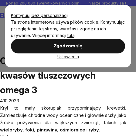
Przejść
Ponad 200 000 zweryfikowanych opinii
Nasze produkty są testo
do
Koszyk
Kontynuuj bez personalizacji
treści
Ta strona internetowa używa plików cookie. Kontynuując
przeglądanie tej strony, wyrażasz zgodę na ich
używanie. Więcej informacji
tutaj
.
Blog
Olej z kryla jako źródło kwasów tłuszczowych
Zgadzam się
omega 3
Ustawienia
Olej z kryla jako źródło
kwasów tłuszczowych
omega 3
4.10.2023
Kryl to mały skorupiak przypominający krewetki.
Zamieszkuje chłodne wody oceaniczne i głównie służy jako
źródło pożywienia dla większych zwierząt, takich jak
wieloryby, foki, pingwiny, ośmiornice
i
ryby.