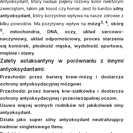
Antyoksydant, który nadaje piękny różowy kolor niektórym
zwierzętom, takim jak łosoś czy homar. Jest to bardzo
silny
antyoksydant,
który korzystnie wpływa na nasze zdrowie z
3, 4
kilku powodów. Ma pozytywny wpływ na
mózg
, skórę
5
, mitochondria, DNA, oczy, układ sercowo-
naczyniowy, układ odpornościowy, proces starzenia
się komórek, płodność męska, wydolność sportowa,
mięśnie i stawy.
Zalety astaksantyny w porównaniu z innymi
antyoksydantami:
Przechodzi przez barierę krew-mózg i dostarcza
ochrony antyoksydacyjnej mózgowi.
Przechodzi przez barierę krw-siatkówka i dostarcza
ochrony antyoksydacyjnej i przeciwzapalnej oczom.
Usuwa więcej wolnych rodników niż jakikolwiek inny
antyoksydant.
Działa jako super silny antyoksydant neutralizujący
nadmiar singletowego tlenu.