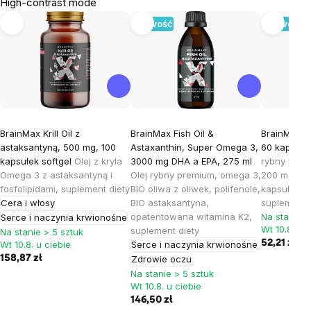
High-contrast mode
Nowość
Nowość
BrainMax Krill Oil z
BrainMax Fish Oil &
BrainMax O
astaksantyną, 500 mg, 100
Astaxanthin, Super Omega 3,
60 kapsułe
kapsułek softgel
Olej z kryla
3000 mg DHA a EPA, 275 ml
rybny prem
Omega 3 z astaksantyną i
Olej rybny premium, omega 3,
200 mg DH
fosfolipidami, suplement diety
BIO oliwa z oliwek, polifenole,
kapsułce, 3
Cera i włosy
BIO astaksantyna,
suplement 
opatentowana witamina K2,
Na stanie >
Serce i naczynia krwionośne
Wt 10.8. u c
suplement diety
Na stanie > 5 sztuk
52,21 zł
Wt 10.8. u ciebie
Serce i naczynia krwionośne
158,87 zł
Zdrowie oczu
Na stanie > 5 sztuk
Wt 10.8. u ciebie
146,50 zł