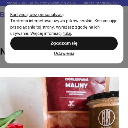
Przejść
Ponad 200 000 zweryfikowanych opinii
Nasze produkty są testo
do
Koszyk
Kontynuuj bez personalizacji
treści
Ta strona internetowa używa plików cookie. Kontynuując
przeglądanie tej strony, wyrażasz zgodę na ich
używanie. Więcej informacji
tutaj
.
Przepisy
Naleśniki z mąki orkiszowej
Zgadzam się
Naleśniki z mąki orkiszowej
Ustawienia