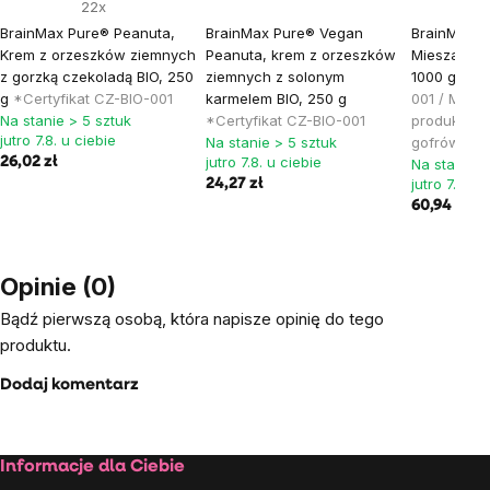
22x
BrainMax Pure® Peanuta,
BrainMax Pure® Vegan
BrainMax P
Krem z orzeszków ziemnych
Peanuta, krem z orzeszków
Mieszanka n
z gorzką czekoladą BIO, 250
ziemnych z solonym
1000 g
*Cer
g
*Certyfikat CZ-BIO-001
karmelem BIO, 250 g
001 / Mies
Na stanie > 5 sztuk
*Certyfikat CZ-BIO-001
produkcji p
jutro 7.8. u ciebie
Na stanie > 5 sztuk
gofrów
jutro 7.8. u ciebie
26,02 zł
Na stanie >
jutro 7.8. u
24,27 zł
60,94 zł
Opinie (0)
Bądź pierwszą osobą, która napisze opinię do tego
produktu.
Dodaj komentarz
Stopka
Informacje dla Ciebie