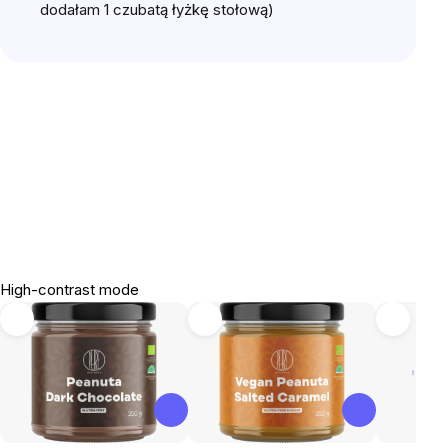
dodałam 1 czubatą łyżkę stołową)️
High-contrast mode