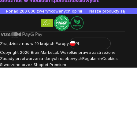
Śledź nas w mediach społecznościowych:
Ponad 200 000 zweryfikowanych opinii
Nasze produkty są testo
Znajdziesz nas w 10 krajach Europy:
PL
Copyright
2026
BrainMarket.pl. Wszelkie prawa zastrzeżone.
Zasady przetwarzania danych osobowych
Regulamin
Cookies
Stworzone przez Shoptet Premium