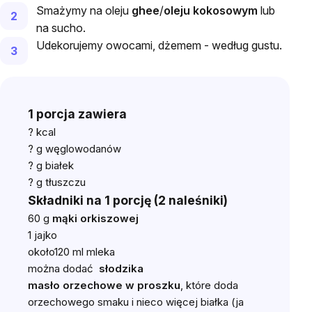
Smażymy na oleju
ghee
/
oleju kokosowym
lub
na sucho.
Udekorujemy owocami, dżemem - według gustu.
1 porcja zawiera
? kcal
? g węglowodanów
? g białek
? g tłuszczu
Składniki na 1 porcję (2 naleśniki)
60 g
mąki orkiszowej
1 jajko
około120 ml mleka
można dodać
słodzika
masło orzechowe w proszku
, które doda
orzechowego smaku i nieco więcej białka (ja