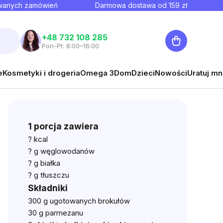
owanych zamówień
Darmowa dostawa od
159
zł
Koszyk
+48 732 108 285
Pon-Pt: 8:00–16:00
e
Kosmetyki i drogeria
Omega 3
Dom
Dzieci
Nowości
Uratuj mn
1 porcja zawiera
?
kcal
? g węglowodanów
?
g białka
? g tłuszczu
Składniki
300 g ugotowanych brokułów
30 g parmezanu