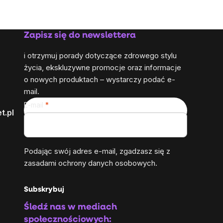
Zapisz się do newslettera
i otrzymuj porady dotyczące zdrowego stylu
życia, ekskluzywne promocje oraz informacje
o nowych produktach – wystarczy podać e-
mail.
E-mail
t.pl
Podając swój adres e-mail, zgadzasz się z
zasadami ochrony danych osobowych
.
Subskrybuj
Śledź nas w mediach
społecznościowych: