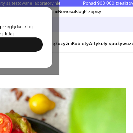
ty są testowane laboratoryjnie
Ponad 900 000 zrealiz
y
Współpraca hurtowa dla firm
Nowości
Blog
Przepisy
przeglądanie tej
cji
tutaj
.
y
Zestawy promocyjne
Mężczyźni
Kobiety
Artykuły spożywcz