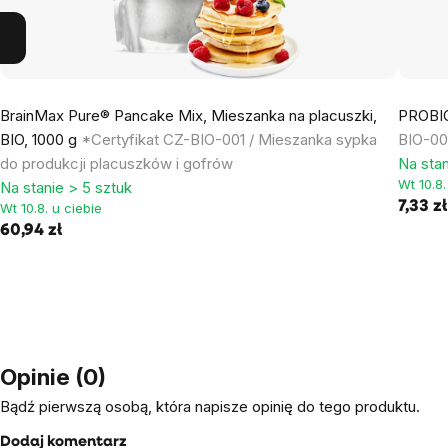
BrainMax Pure® Pancake Mix, Mieszanka na placuszki,
PROBIO
BIO, 1000 g
*Certyfikat CZ-BIO-001 / Mieszanka sypka
BIO-00
do produkcji placuszków i gofrów
Na stan
Wt 10.8.
Na stanie > 5 sztuk
7,33 zł
Wt 10.8. u ciebie
60,94 zł
Opinie (0)
Bądź pierwszą osobą, która napisze opinię do tego produktu.
Dodaj komentarz