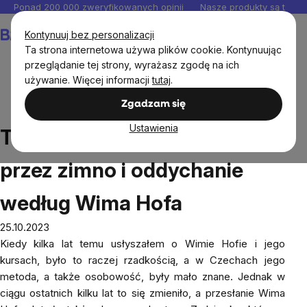
Przejść
Ponad 200 000 zweryfikowanych opinii
Nasze produkty są testo
do
Koszyk
Kontynuuj bez personalizacji
treści
Ta strona internetowa używa plików cookie. Kontynuując
przeglądanie tej strony, wyrażasz zgodę na ich
używanie. Więcej informacji
tutaj
.
Blog
Trenuj swoją odporność przez zimno i oddychanie
Zgadzam się
według Wima Hofa
Ustawienia
Trenuj swoją odporność
przez zimno i oddychanie
według Wima Hofa
25.10.2023
Kiedy kilka lat temu usłyszałem o Wimie Hofie i jego
kursach, było to raczej rzadkością, a w Czechach jego
metoda, a także osobowość, były mało znane. Jednak w
ciągu ostatnich kilku lat to się zmieniło, a przesłanie Wima