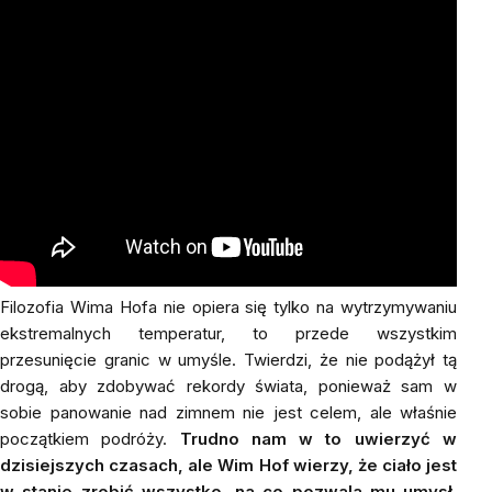
Filozofia Wima Hofa nie opiera się tylko na wytrzymywaniu
ekstremalnych temperatur, to przede wszystkim
przesunięcie granic w umyśle. Twierdzi, że nie podążył tą
drogą, aby zdobywać rekordy świata, ponieważ sam w
sobie panowanie nad zimnem nie jest celem, ale właśnie
początkiem podróży.
Trudno nam w to uwierzyć w
dzisiejszych czasach, ale Wim Hof wierzy, że ciało jest
w stanie zrobić wszystko, na co pozwala mu umysł.