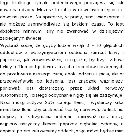
tego krótkiego rytuału oddechowego poczujesz się jak
nowo narodzony. Możesz to robić w dowolnym miejscu i o
dowolnej porze. Na spacerze, w pracy, rano, wieczorem. I
nie możesz usprawiedliwiać się brakiem czasu. To jest
absolutne minimum, aby nie zwariować w dzisiejszym
zabieganym świecie.
Wyobraź sobie, że gdyby ludzie wzięli 3 x 10 głębokich
oddechów z wstrzymywaniem oddechu zamiast kawy i
papierosa, jak zrównoważeni, energiczni, bystrzy i zdrowi
byliby :) Tlen jest jednym z trzech elementów niezbędnych
do przetrwania naszego ciała, obok jedzenia i picia, ale w
przeciwieństwie do jedzenia, jest znacznie ważniejszy,
ponieważ jest dostarczany przez układ nerwowy
autonomiczny i dlatego oddychanie nigdy się nie zatrzymuje.
Nasz mózg zużywa 25% całego tlenu, i wystarczy kilka
minut bez tlenu, aby uszkodzić tkankę nerwową. Jednak nie
dotyczy to zatrzymania oddechu, ponieważ nasz mózg
najpierw nasycimy tlenem poprzez głębokie wdechy, a
dopiero potem zatrzymamy oddech, więc mózg będzie miał