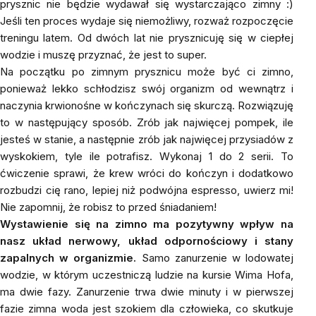
prysznic nie będzie wydawał się wystarczająco zimny :)
Jeśli ten proces wydaje się niemożliwy, rozważ rozpoczęcie
treningu latem. Od dwóch lat nie prysznicuję się w ciepłej
wodzie i muszę przyznać, że jest to super.
Na początku po zimnym prysznicu może być ci zimno,
ponieważ lekko schłodzisz swój organizm od wewnątrz i
naczynia krwionośne w kończynach się skurczą. Rozwiązuję
to w następujący sposób. Zrób jak najwięcej pompek, ile
jesteś w stanie, a następnie zrób jak najwięcej przysiadów z
wyskokiem, tyle ile potrafisz. Wykonaj 1 do 2 serii. To
ćwiczenie sprawi, że krew wróci do kończyn i dodatkowo
rozbudzi cię rano, lepiej niż podwójna espresso, uwierz mi!
Nie zapomnij, że robisz to przed śniadaniem!
Wystawienie się na zimno ma pozytywny wpływ na
nasz układ nerwowy, układ odpornościowy i stany
zapalnych w organizmie.
Samo zanurzenie w lodowatej
wodzie, w którym uczestniczą ludzie na kursie Wima Hofa,
ma dwie fazy. Zanurzenie trwa dwie minuty i w pierwszej
fazie zimna woda jest szokiem dla człowieka, co skutkuje