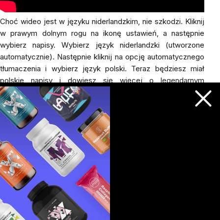
Choć wideo jest w języku niderlandzkim, nie szkodzi. Kliknij
w prawym dolnym rogu na ikonę ustawień, a następnie
wybierz napisy. Wybierz język niderlandzki (utworzone
automatycznie). Następnie kliknij na opcję automatycznego
tłumaczenia i wybierz język polski. Teraz będziesz miał
polskie napisy i dowiesz się więcej o legendarnym
eksperymencie z endotoksyną.
W 2017 roku zbadano skuteczność metody Wima Hofa w
łagodzeniu ostrych objawów choroby wysokogórskiej (AMS
- choroba spowodowana wysokością i objawiająca się
bólem głowy, nudnościami, wymiotami i otępieniem). Grupa
26 turystów zastosowała tę technikę podczas wspinaczki
na Kilimandżaro. Przypadek Hofa z 2017 roku wykazał, że
jest w stanie tolerować ekstremalne zimno, wywołując
sztuczną reakcję stresową w swoim ciele. Naukowcy
odkryli, że w radzeniu sobie ze stresującą sytuacją w