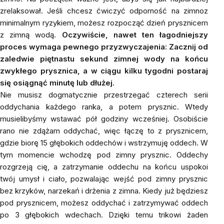
zrelaksował. Jeśli chcesz ćwiczyć odporność na zimnoz
minimalnym ryzykiem, możesz rozpocząć dzień prysznicem
z zimną wodą.
Oczywiście, nawet ten łagodniejszy
proces wymaga pewnego przyzwyczajenia: Zacznij od
zaledwie piętnastu sekund zimnej wody na końcu
zwykłego prysznica, a w ciągu kilku tygodni postaraj
się osiągnąć minutę lub dłużej.
Nie musisz dogmatycznie przestrzegać czterech serii
oddychania każdego ranka, a potem prysznic. Wtedy
musielibyśmy wstawać pół godziny wcześniej. Osobiście
rano nie zdążam oddychać, więc łączę to z prysznicem,
gdzie biorę 15 głębokich oddechów i wstrzymuję oddech. W
tym momencie wchodzę pod zimny prysznic. Oddechy
rozgrzeją cię, a zatrzymanie oddechu na końcu uspokoi
twój umysł i ciało, pozwalając wejść pod zimny prysznic
bez krzyków, narzekań i drżenia z zimna. Kiedy już będziesz
pod prysznicem, możesz oddychać i zatrzymywać oddech
po 3 głębokich wdechach. Dzięki temu trikowi żaden