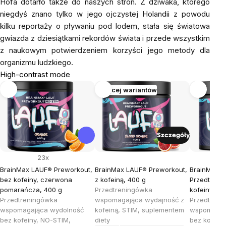
Hofa dotarło także do naszych stron. Z dziwaka, którego
niegdyś znano tylko w jego ojczystej Holandii z powodu
kilku reportaży o pływaniu pod lodem, stała się światowa
gwiazda z dziesiątkami rekordów świata i przede wszystkim
z naukowym potwierdzeniem korzyści jego metody dla
organizmu ludzkiego.
High-contrast mode
Więcej wariantów
Szczegóły
23x
BrainMax LAUF® Preworkout,
BrainMax LAUF® Preworkout,
BrainMax 
bez kofeiny, czerwona
z kofeiną, 400 g
Przedtreni
pomarańcza, 400 g
Przedtreningówka
kofeiny, ma
Przedtreningówka
wspomagająca wydajność z
Przedtreni
wspomagająca wydolność
kofeiną, STIM, suplementem
wspomagaj
bez kofeiny, NO-STIM,
diety
bez kofein