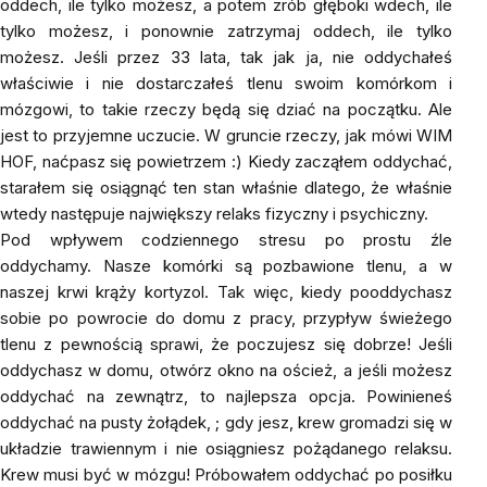
oddech, ile tylko możesz, a potem zrób głęboki wdech, ile
tylko możesz, i ponownie zatrzymaj oddech, ile tylko
możesz. Jeśli przez 33 lata, tak jak ja, nie oddychałeś
właściwie i nie dostarczałeś tlenu swoim komórkom i
mózgowi, to takie rzeczy będą się dziać na początku. Ale
jest to przyjemne uczucie. W gruncie rzeczy, jak mówi WIM
HOF, naćpasz się powietrzem :) Kiedy zacząłem oddychać,
starałem się osiągnąć ten stan właśnie dlatego, że właśnie
wtedy następuje największy relaks fizyczny i psychiczny.
Pod wpływem codziennego stresu po prostu źle
oddychamy. Nasze komórki są pozbawione tlenu, a w
naszej krwi krąży kortyzol. Tak więc, kiedy pooddychasz
sobie po powrocie do domu z pracy, przypływ świeżego
tlenu z pewnością sprawi, że poczujesz się dobrze! Jeśli
oddychasz w domu, otwórz okno na oścież, a jeśli możesz
oddychać na zewnątrz, to najlepsza opcja. Powinieneś
oddychać na pusty żołądek, ; gdy jesz, krew gromadzi się w
układzie trawiennym i nie osiągniesz pożądanego relaksu.
Krew musi być w mózgu! Próbowałem oddychać po posiłku