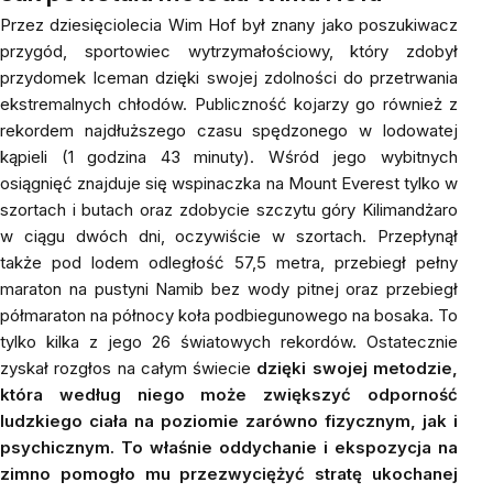
Przez dziesięciolecia Wim Hof był znany jako poszukiwacz
przygód, sportowiec wytrzymałościowy, który zdobył
przydomek Iceman dzięki swojej zdolności do przetrwania
ekstremalnych chłodów. Publiczność kojarzy go również z
rekordem najdłuższego czasu spędzonego w lodowatej
kąpieli (1 godzina 43 minuty). Wśród jego wybitnych
osiągnięć znajduje się wspinaczka na Mount Everest tylko w
szortach i butach oraz zdobycie szczytu góry Kilimandżaro
w ciągu dwóch dni, oczywiście w szortach. Przepłynął
także pod lodem odległość 57,5 metra, przebiegł pełny
maraton na pustyni Namib bez wody pitnej oraz przebiegł
półmaraton na północy koła podbiegunowego na bosaka. To
tylko kilka z jego 26 światowych rekordów. Ostatecznie
zyskał rozgłos na całym świecie
dzięki swojej metodzie,
która według niego może zwiększyć odporność
ludzkiego ciała na poziomie zarówno fizycznym, jak i
psychicznym. To właśnie oddychanie i ekspozycja na
zimno pomogło mu przezwyciężyć stratę ukochanej