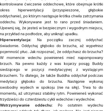
kontrolowane ćwiczenie oddechowe, które obejmuje krótki
okres hiperwentylacji (przyspieszone, głębokie
oddychanie), po którym następuje krótka chwila zatrzymania
oddechu. Wykonywane jest to rano przed śniadaniem.
Upewnij się, że jesteś w bezpiecznym i wygodnym miejscu,
na przykład na podłodze, aby uniknąć upadku.
Hiperwentylacja
:
Na początku zacznij oddychać
świadomie. Oddychaj głęboko do brzucha, aż wypełnisz
pojemność płuc. Jak rozpoznać, że oddychasz do brzucha?
W momencie wdechu powinieneś mieć napompowany
brzuch. Na pewno każdy z was kojarzy posąg Buddy
siedzącego w pozycji medytacyjnej z wystającym
brzuchem. To dlatego, że także Buddha oddychał podczas
medytacji głęboko do brzucha. Następnie wykonaj
swobodny wydech w spokoju (nie na siłę). Trwa to do
momentu, aż utrzymasz stabilny rytm. Powinieneś wykonać
trzydzieści do czterdziestu cykli wdechów i wydechów.
Wstrzymywanie oddechu:
Po ostatnim wydechu