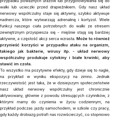
przypadku poważnych urazów lub przygotowywania się do
walki lub ucieczki przed drapieżnikiem. Gdy nasz układ
nerwowy współczulny staje się aktywny, szybko aktywuje
nadnercza, które wytwarzają adrenalinę i kortyzol. Wiele
funkcji naszego ciała potrzebnych do walki ze stresem
zewnętrznym przyspiesza się - mięśnie stają się bardziej
aktywne, a częstość akcji serca wzrasta.
Może to również
przynieść korzyści w przypadku ataku na organizm,
takiego jak bakterie, wirusy itp. - układ nerwowy
współczulny produkuje cytokiny i białe krwinki, aby
stawić im czoła.
To wszystko ma pozytywne efekty, gdy dzieje się to nagle,
na przykład w wyniku ekspozycji na zimno. Jednak
rzeczywistość jest taka, że w dzisiejszym społeczeństwie
nasz układ nerwowy współczulny jest chronicznie
aktywowany, głównie z powodu stresujących czynników, z
którymi mamy do czynienia w życiu codziennym, na
przykład podczas jazdy samochodem, w szkole czy pracy,
gdy każdy drobiazg potrafi nas rozwścieczyć, co stopniowo