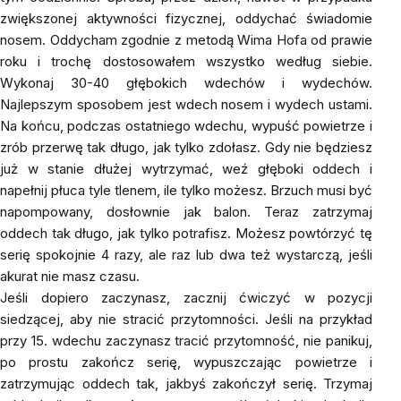
zwiększonej aktywności fizycznej, oddychać świadomie
nosem. Oddycham zgodnie z metodą Wima Hofa od prawie
roku i trochę dostosowałem wszystko według siebie.
Wykonaj 30-40 głębokich wdechów i wydechów.
Najlepszym sposobem jest wdech nosem i wydech ustami.
Na końcu, podczas ostatniego wdechu, wypuść powietrze i
zrób przerwę tak długo, jak tylko zdołasz. Gdy nie będziesz
już w stanie dłużej wytrzymać, weź głęboki oddech i
napełnij płuca tyle tlenem, ile tylko możesz. Brzuch musi być
napompowany, dosłownie jak balon. Teraz zatrzymaj
oddech tak długo, jak tylko potrafisz. Możesz powtórzyć tę
serię spokojnie 4 razy, ale raz lub dwa też wystarczą, jeśli
akurat nie masz czasu.
Jeśli dopiero zaczynasz, zacznij ćwiczyć w pozycji
siedzącej, aby nie stracić przytomności. Jeśli na przykład
przy 15. wdechu zaczynasz tracić przytomność, nie panikuj,
po prostu zakończ serię, wypuszczając powietrze i
zatrzymując oddech tak, jakbyś zakończył serię. Trzymaj