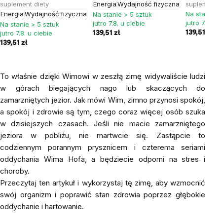
suplement diety
Energia
Wydajność fizyczna
suplement 
Energia
Wydajność fizyczna
Na stanie >
Na stanie > 5 sztuk
jutro 7.8. u
jutro 7.8. u ciebie
Na stanie > 5 sztuk
jutro 7.8. u ciebie
139,51 zł
139,51 zł
139,51 zł
To właśnie dzięki Wimowi w zeszłą zimę widywaliście ludzi
w górach biegających nago lub skaczących do
zamarzniętych jezior. Jak mówi Wim, zimno przynosi spokój,
a spokój i zdrowie są tym, czego coraz więcej osób szuka
w dzisiejszych czasach. Jeśli nie macie zamarzniętego
jeziora w pobliżu, nie martwcie się. Zastąpcie to
codziennym porannym prysznicem i czterema seriami
oddychania Wima Hofa, a będziecie odporni na stres i
choroby.
Przeczytaj ten artykuł i wykorzystaj tę zimę, aby wzmocnić
swój organizm i poprawić stan zdrowia poprzez głębokie
oddychanie i hartowanie.