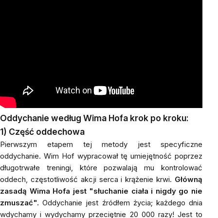
Oddychanie według Wima Hofa krok po kroku:
1)
Część oddechowa
Pierwszym etapem tej metody jest specyficzne
oddychanie. Wim Hof wypracował tę umiejętność poprzez
długotrwałe treningi, które pozwalają mu kontrolować
oddech, częstotliwość akcji serca i krążenie krwi.
Główną
zasadą Wima Hofa jest "słuchanie ciała i nigdy go nie
zmuszać".
Oddychanie jest źródłem życia; każdego dnia
wdychamy i wydychamy przeciętnie 20 000 razy! Jest to