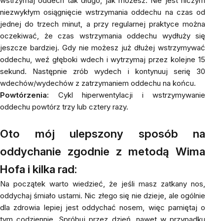
wstrzymaj oddech tak długo, jak możesz. Nie jest niczym
niezwykłym osiągnięcie wstrzymania oddechu na czas od
jednej do trzech minut, a przy regularnej praktyce można
oczekiwać, że czas wstrzymania oddechu wydłuży się
jeszcze bardziej. Gdy nie możesz już dłużej wstrzymywać
oddechu, weź głęboki wdech i wytrzymaj przez kolejne 15
sekund. Następnie zrób wydech i kontynuuj serię 30
wdechów/wydechów z zatrzymaniem oddechu na końcu.
Powtórzenia:
Cykl hiperwentylacji i wstrzymywanie
oddechu powtórz trzy lub cztery razy.
Oto mój ulepszony sposób na
oddychanie zgodnie z metodą Wima
Hofa i kilka rad:
Na początek warto wiedzieć, że jeśli masz zatkany nos,
oddychaj śmiało ustami. Nic złego się nie dzieje, ale ogólnie
dla zdrowia lepiej jest oddychać nosem, więc pamiętaj o
tym codziennie. Spróbuj przez dzień, nawet w przypadku