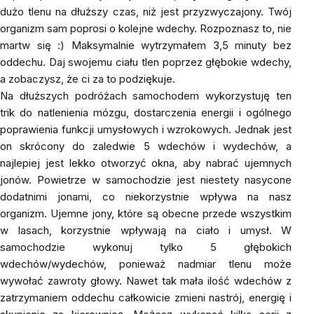
dużo tlenu na dłuższy czas, niż jest przyzwyczajony. Twój
organizm sam poprosi o kolejne wdechy. Rozpoznasz to, nie
martw się :) Maksymalnie wytrzymałem 3,5 minuty bez
oddechu. Daj swojemu ciału tlen poprzez głębokie wdechy,
a zobaczysz, że ci za to podziękuje.
Na dłuższych podróżach samochodem wykorzystuję ten
trik do natlenienia mózgu, dostarczenia energii i ogólnego
poprawienia funkcji umysłowych i wzrokowych. Jednak jest
on skrócony do zaledwie 5 wdechów i wydechów, a
najlepiej jest lekko otworzyć okna, aby nabrać ujemnych
jonów. Powietrze w samochodzie jest niestety nasycone
dodatnimi jonami, co niekorzystnie wpływa na nasz
organizm. Ujemne jony, które są obecne przede wszystkim
w lasach, korzystnie wpływają na ciało i umysł. W
samochodzie wykonuj tylko 5 głębokich
wdechów/wydechów, ponieważ nadmiar tlenu może
wywołać zawroty głowy. Nawet tak mała ilość wdechów z
zatrzymaniem oddechu całkowicie zmieni nastrój, energię i