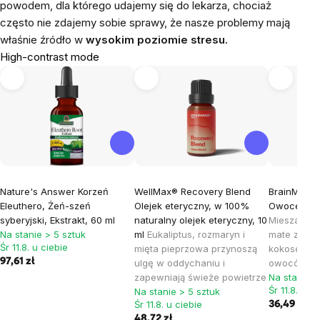
powodem, dla którego udajemy się do lekarza, chociaż
często nie zdajemy sobie sprawy, że nasze problemy mają
właśnie źródło w
wysokim poziomie stresu.
High-contrast mode
Nature's Answer Korzeń
WellMax® Recovery Blend
BrainMax P
Eleuthero, Żeń-szeń
Olejek eteryczny, w 100%
Owoce Trop
syberyjski, Ekstrakt, 60 ml
naturalny olejek eteryczny, 10
Mieszanka b
Na stanie > 5 sztuk
ml
Eukaliptus, rozmaryn i
mate z jago
Śr 11.8. u ciebie
mięta pieprzowa przynoszą
kokosem i 
97,61 zł
ulgę w oddychaniu i
owoców tro
zapewniają świeże powietrze
Na stanie >
Śr 11.8. u c
Na stanie > 5 sztuk
Śr 11.8. u ciebie
36,49 zł
48,72 zł