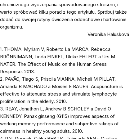
chronicznego wyczerpania spowodowanego stresem, i
warto spróbować kilku porad z tego artykułu. Spróbuj także
dodać do swojej rutyny ćwiczenia oddechowe i hartowanie
organizmu.
Veronika Halusková
1.
THOMA, Myriam V, Roberto La MARCA, Rebecca
BRÖNNIMANN, Linda FINKEL, Ulrike EHLERT a Urs M.
NATER.
The Effect of Music on the Human Stress
Response
. 2013.
2.
PAVÃO, Tiago S, Priscila VIANNA, Micheli M PILLAT,
Amanda B MACHADO a Moisés E BAUER.
Acupuncture is
effective to attenuate stress and stimulate lymphocyte
proliferation in the elderly
. 2010.
3.
REAY, Jonathon L, Andrew B SCHOLEY a David O
KENNEDY.
Panax ginseng (G115) improves aspects of
working memory performance and subjective ratings of
calmness in healthy young adults
. 2010.
4.
RAI, Deepak, Gitika BHATIA, Tuhinadri SEN a Gautam