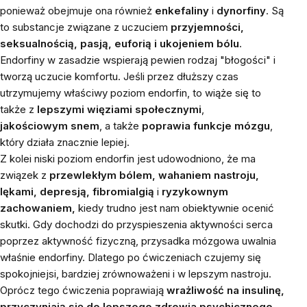
ponieważ obejmuje ona również
enkefaliny
i
dynorfiny
. Są
to substancje związane z uczuciem
przyjemności,
seksualnością, pasją, euforią i ukojeniem bólu
.
Endorfiny w zasadzie wspierają pewien rodzaj "błogości" i
tworzą uczucie komfortu. Jeśli przez dłuższy czas
utrzymujemy właściwy poziom endorfin, to wiąże się to
także z
lepszymi więziami społecznymi
,
jakościowym snem
, a także
poprawia funkcje mózgu
,
który działa znacznie lepiej.
Z kolei niski poziom endorfin jest udowodniono, że ma
związek z
przewlekłym bólem, wahaniem nastroju,
lękami, depresją, fibromialgią
i
ryzykownym
zachowaniem,
kiedy trudno jest nam obiektywnie ocenić
skutki. Gdy dochodzi do przyspieszenia aktywności serca
poprzez aktywność fizyczną, przysadka mózgowa uwalnia
właśnie endorfiny. Dlatego po ćwiczeniach czujemy się
spokojniejsi, bardziej zrównoważeni i w lepszym nastroju.
Oprócz tego ćwiczenia poprawiają
wrażliwość na insulinę,
przyczyniają się do lepszego zdrowia psychicznego,