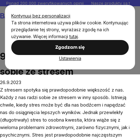
Przejść
Ponad 200 000 zweryfikowanych opinii
Nasze produkty są testo
do
Koszyk
Kontynuuj bez personalizacji
treści
Ta strona internetowa używa plików cookie. Kontynuując
przeglądanie tej strony, wyrażasz zgodę na ich
używanie. Więcej informacji
tutaj
.
Blog
9 wskazówek, jak radzić sobie ze stresem
Zgadzam się
9 wskazówek, jak radzić
Ustawienia
sobie ze stresem
26.9.2023
Z stresem spotyka się prawdopodobnie większość z nas.
Każdy z nas radzi sobie ze stresem w inny sposób. Istnieją
chwile, kiedy stres może być dla nas bodźcem i napędzać
nas do osiągnięcia lepszych wyników. Jednak przewlekły
(długotrwały) stres to osobna kwestia, która wiąże się z
wieloma problemami zdrowotnymi, zarówno fizycznymi, jak i
psychicznymi. Stres jest prawdopodobnie najczęstszym