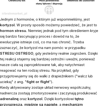
Jednym z hormonów, o którym już wspomnieliśmy, jest
kortyzol
. W prosty sposób możemy powiedzieć, że jest to
hormon stresu
. Niemniej jednak pod tym określeniem kryje
się bardzo fascynujący proces i dowód na to, że
ewolucyjnie istnieje coś, co ma nas chronić. Trzeba
zaznaczyć, że kortyzol ma nam pomóc w przypadku
STRESU OSTREGO
, gdy jesteśmy realnie zagrożeni. Dzięki
tej reakcji stajemy się bardziej ostrożni i uważni, ponieważ
nasze ciała są zaprojektowane tak, aby natychmiast
reagować na ten rodzaj stresu. Na przykład, gdy
przygotowujemy się do walki z drapieżnikiem ("walcz lub
uciekaj" z ang. "
fight or flight
").
Kiedy aktywowany zostaje układ nerwowy współczulny,
nadnercza zostają zmotoryzowane i zaczynają produkować
adrenalinę
oraz
kortyzol
. Dzięki kortyzolowi
tętno
przyspiesza, mięśnie są napięte
, a
mechanizm