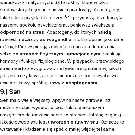
warunków klimatycznych. Są to rośliny, które w takim
środowisku jako jedne z niewielu przetrwają. Adaptogeny,
3, 4
takie jak na przykład żeń-szeń
, przynoszą duże korzyści
naszemu spokoju psychicznemu, ponieważ zwiększają
odporność na stres
. Adaptogeny, do których należą
również
maca
czy
ashwagandha
, można opisać jako silne
rośliny, które wspierają zdolność organizmu do radzenia
sobie
ze stresem fizycznym i emocjonalnym
, regulując
hormony i funkcje fizjologiczne. W przypadku przewlekłego
stresu warto zrezygnować z używania stymulantów, takich
jak yerba czy kawa, ale jeśli nie możesz sobie wyobrazić
dnia bez kawy, spróbuj
kawy z adaptogenami.
9.) Sen
Sen
ma o wiele większy wpływ na nasze zdrowie, niż
możemy sobie wyobrazić. Jest także doskonałym
narzędziem do radzenia sobie ze stresem. Istotną częścią
jakościowego snu jest
utworzenie rutyny snu
. Oznacza to
wstawanie i kładzenie się spać o mniej więcej tej samej