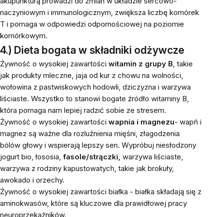
akupunkturą prowadzi do zmian w układzie sercowo-
naczyniowym i immunologicznym, zwiększa liczbę komórek
T i pomaga w odpowiedzi odpornościowej na poziomie
komórkowym.
4.) Dieta bogata w składniki odżywcze
Żywność o wysokiej zawartości
witamin z grupy B
, takie
jak produkty mleczne, jaja od kur z chowu na wolności,
wołowina z pastwiskowych hodowli, dziczyzna i warzywa
liściaste. Wszystko to stanowi bogate źródło witaminy B,
która pomaga nam lepiej radzić sobie ze stresem.
Żywność o wysokiej zawartości
wapnia
i
magnezu
- wapń i
magnez są ważne dla rozluźnienia mięśni, złagodzenia
bólów głowy i wspierają lepszy sen. Wypróbuj niesłodzony
jogurt bio, łososia,
fasole/strączki,
warzywa liściaste,
warzywa z rodziny kapustowatych, takie jak brokuły,
awokado i orzechy.
Żywność o wysokiej zawartości białka - białka składają się z
aminokwasów, które są kluczowe dla prawidłowej pracy
neuroprzekaźników.