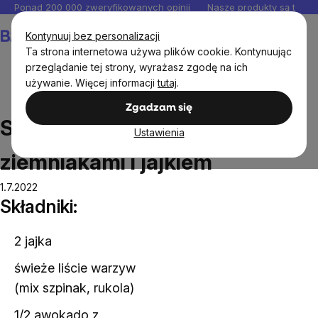
Przejść
Ponad 200 000 zweryfikowanych opinii
Nasze produkty są testo
do
Koszyk
Kontynuuj bez personalizacji
treści
Ta strona internetowa używa plików cookie. Kontynuując
przeglądanie tej strony, wyrażasz zgodę na ich
używanie. Więcej informacji
tutaj
.
Przepisy
Sałatka z pieczonymi ziemniakami i jajkiem
Zgadzam się
Sałatka z pieczonymi
Ustawienia
ziemniakami i jajkiem
1.7.2022
Składniki:
2 jajka
świeże liście warzyw
(mix szpinak, rukola)
1/2 awokado z