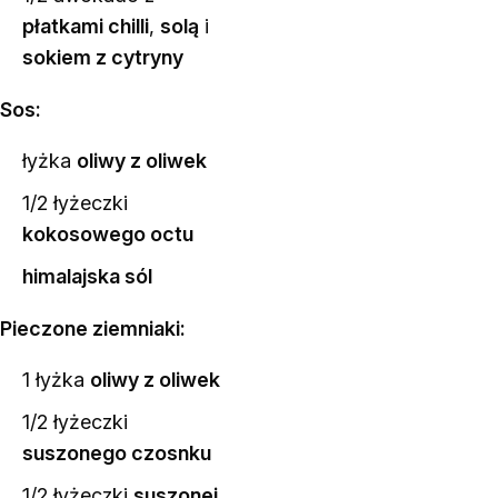
płatkami chilli
,
solą
i
sokiem z cytryny
Sos:
łyżka
oliwy z oliwek
1/2 łyżeczki
kokosowego octu
himalajska sól
Pieczone ziemniaki:
1 łyżka
oliwy z oliwek
1/2 łyżeczki
suszonego czosnku
1/2 łyżeczki
suszonej