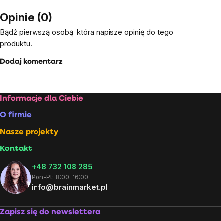
Opinie (0)
Bądź pierwszą osobą, która napisze opinię do tego
produktu.
Dodaj komentarz
Stopka
Informacje dla Ciebie
O firmie
Nasze projekty
Kontakt
+48 732 108 285
Pon-Pt: 8:00–16:00
info@brainmarket.pl
Zapisz się do newslettera