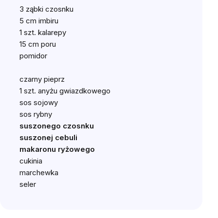
3 ząbki czosnku
5 cm imbiru
1 szt. kalarepy
15 cm poru
pomidor
czarny pieprz
1 szt. anyżu gwiazdkowego
sos sojowy
sos rybny
suszonego czosnku
suszonej cebuli
makaronu ryżowego
cukinia
marchewka
seler