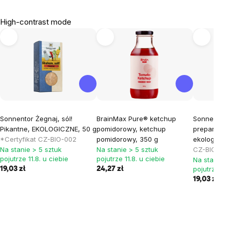
High-contrast mode
Sonnentor Żegnaj, sól!
BrainMax Pure® ketchup
Sonnentor 
Pikantne, EKOLOGICZNE, 50 g
pomidorowy, ketchup
preparat p
*Certyfikat CZ-BIO-002
pomidorowy, 350 g
ekologiczn
Na stanie > 5 sztuk
Na stanie > 5 sztuk
CZ-BIO-00
pojutrze 11.8. u ciebie
pojutrze 11.8. u ciebie
Na stanie >
pojutrze 11.
19,03 zł
24,27 zł
19,03 zł