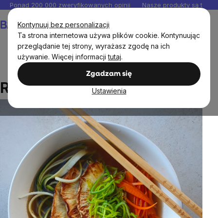
Przejść
Ponad 200 000 zweryfikowanych opinii
Nasze produkty są testo
do
Koszyk
Kontynuuj bez personalizacji
treści
Ta strona internetowa używa plików cookie. Kontynuując
przeglądanie tej strony, wyrażasz zgodę na ich
używanie. Więcej informacji
tutaj
.
Przepisy
Ramen warzywny
Zgadzam się
Ramen warzywny
Ustawienia