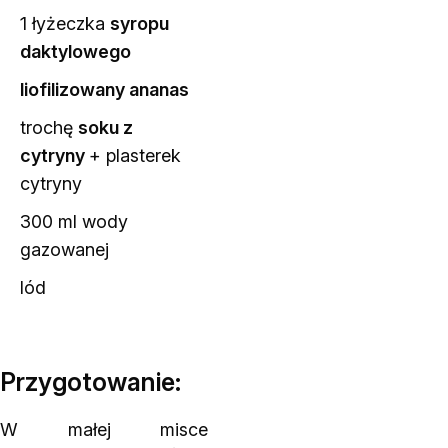
1 łyżeczka
syropu
daktylowego
liofilizowany ananas
trochę
soku z
cytryny
+ plasterek
cytryny
300 ml wody
gazowanej
lód
Przygotowanie:
W małej misce