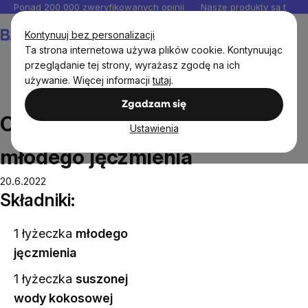
Przejść
Ponad 200 000 zweryfikowanych opinii
Nasze produkty są testo
do
Koszyk
Kontynuuj bez personalizacji
treści
Ta strona internetowa używa plików cookie. Kontynuując
przeglądanie tej strony, wyrażasz zgodę na ich
używanie. Więcej informacji
tutaj
.
Przepisy
Orzeźwiający napój z młodego jęczmienia
Zgadzam się
Orzeźwiający napój z
Ustawienia
młodego jęczmienia
20.6.2022
Składniki:
1 łyżeczka
młodego
jęczmienia
1 łyżeczka
suszonej
wody kokosowej