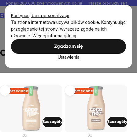
Przejść
Ponad 200 000 zweryfikowanych opinii
Nasze produkty są testo
do
Koszyk
Kontynuuj bez personalizacji
treści
Ta strona internetowa używa plików cookie. Kontynuując
przeglądanie tej strony, wyrażasz zgodę na ich
używanie. Więcej informacji
tutaj
.
Markowane marki
Coconaut
Zgadzam się
Coconaut
Ustawienia
Lista
Wyprzedane
Wyprzedane
produktów
Szczegóły
Szczegóły
0x
0x