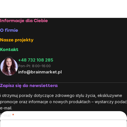
Kontrolki
listy
Stopka
Informacje dla Ciebie
O firmie
Nasze projekty
Kontakt
+48 732 108 285
Pon-Pt: 8:00–16:00
info@brainmarket.pl
Zapisz się do newslettera
i otrzymuj porady dotyczące zdrowego stylu życia, ekskluzywne
promocje oraz informacje o nowych produktach – wystarczy podać
e-mail.
E-mail