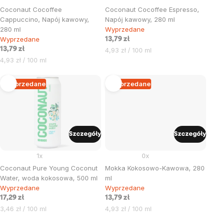
Coconaut Cocoffee
Coconaut Cocoffee Espresso,
Cappuccino, Napój kawowy,
Napój kawowy, 280 ml
280 ml
Wyprzedane
Wyprzedane
13,79 zł
13,79 zł
Cena
4,93 zł / 100 ml
Cena
jednostkowa:
4,93 zł / 100 ml
jednostkowa:
Wyprzedane
Wyprzedane
Szczegóły
Szczegóły
1x
0x
Coconaut Pure Young Coconut
Mokka Kokosowo-Kawowa, 280
Water, woda kokosowa, 500 ml
ml
Wyprzedane
Wyprzedane
17,29 zł
13,79 zł
Cena
Cena
3,46 zł / 100 ml
4,93 zł / 100 ml
jednostkowa:
jednostkowa: