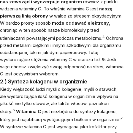
nas zewsząd i wyczerpuje organizm
również z punktu
widzenia witaminy C. To właśnie witamina C jest
naszą
pierwszą linią obrony
w walce ze
stresem oksydacyjnym
.
W bardzo prosty sposób
może oddawać elektrony
,
chroniąc w ten sposób nasze biomolekuły przed
4
utleniaczami powstającymi podczas metabolizmu.
Ochrona
przed metalami ciężkimi i innymi szkodliwymi dla organizmu
substancjami, takimi jak dym papierosowy. Tutaj
wystarczające stężenia witaminy C w osoczu też !5 Jeśli
więc chcesz zwiększyć swoją odporność na stres, witamina
C jest oczywistym wyborem.
2.) Synteza kolagenu w organizmie
Kiedy większość ludzi myśli o kolagenie, myśli o stawach,
ale wystarczająca ilość kolagenu w organizmie wpływa na
jakość nie tylko stawów, ale także włosów, paznokci i
6
skóry
.
Witamina C
jest niezbędna do syntezy kolagenu,
7
który jest najobficiej występującym białkiem w organizmie!
W syntezie witamina C jest wymagana jako kofaktor przy