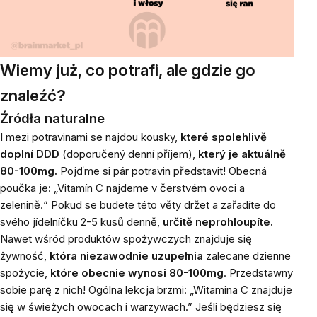
Wiemy już, co potrafi, ale gdzie go
znaleźć?
Źródła naturalne
I mezi potravinami se najdou kousky,
které spolehlivě
doplní DDD
(doporučený denní příjem),
který je aktuálně
80-100mg.
Pojďme si pár potravin představit! Obecná
poučka je: „Vitamín C najdeme v čerstvém ovoci a
zelenině.“ Pokud se budete této věty držet a zařadíte do
svého jídelníčku 2-5 kusů denně,
určitě neprohloupíte.
Nawet wśród produktów spożywczych znajduje się
żywność,
która niezawodnie uzupełnia
zalecane dzienne
spożycie,
które obecnie wynosi 80-100mg
. Przedstawny
sobie parę z nich! Ogólna lekcja brzmi: „Witamina C znajduje
się w świeżych owocach i warzywach.” Jeśli będziesz się