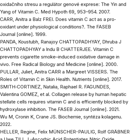
oxidačního stresu a regulátor genové exprese: The Yin and
Yang of Vitamin C.
Med Hypoth
69
,
953–954. 2007.
CARR, Anitra a Balz FREI. Does vitamin C act as a pro‐
oxidant under physiological conditions?.
The FASEB
Journal
[online]. 1999.
PANDA, Koustubh, Ranajoy CHATTOPADHYAY, Dhruba J
CHATTOPADHYAY a Indu B CHATTERJEE. Vitamin C
prevents cigarette smoke–induced oxidative damage in
vivo.
Free Radical Biology and Medicine
[online]. 2000.
PULLAR, Juliet, Anitra CARR a Margreet VISSERS. The
Roles of Vitamin C in Skin Health.
Nutrients
[online]. 2017.
SMITH‐CORTINEZ, Natalia, Raphael R. FAGUNDES,
Valentina GOMEZ, et al. Collagen release by human hepatic
stellate cells requires vitamin C and is efficiently blocked by
hydroxylase inhibition.
The FASEB Journal
[online]. 2021.
Wu M, Cronin K, Crane JS. Biochemie, syntéza kolagenu.
2022.
HELLER, Regine, Felix MÜNSCHER-PAULIG, Rolf GRÄBNER
a Uwe TILL. L-Ascorbic Acid Potentiates Nitric Oxide