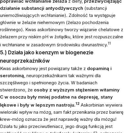
poprawiać wchłanianie żelaza
z diety,
przezwyciężając
działanie substancji antyodżywczych
(substancji
uniemożliwiających wchłanianie). Zdolność ta występuje
głównie w żelazie niehemowym (żelazo pochodzenia
roślinnego). Kwas askorbinowy tworzy wiązanie chelatowe z
żelazem przy niskim pH w żołądku, które jest rozpuszczalne
11
i wchłaniane w zasadowym środowisku dwunastnicy.
5.) Działa jako koenzym w biogenezie
neuroprzekaźników
Kwas askorbinowy jest powiązany także z
dopaminą i
serotoniną
, neuroprzekaźnikami tak ważnymi dla
szczęśliwego i spełnionego życia. W badaniach
stwierdzono, że
osoby z wyższym stężeniem witaminy
C w osoczu były mniej podatne na depresję, stany
12
lękowe i były w lepszym nastroju.
Askorbinian wywiera
wieloraki wpływ na mózg, sam fakt przenikania przez barierę
krew-mózg oznacza że jest naprawdę ważny dla mózgu!
Działa tu jako przeciwutleniacz, jego drugą funkcją jest