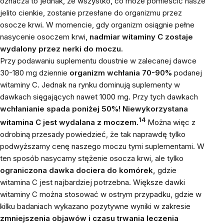
oznacza to jednak, że wszystko, co może pomieścić nasze
jelito cienkie, zostanie przesłane do organizmu przez
osocze krwi. W momencie, gdy organizm osiągnie pełne
nasycenie osoczem krwi,
nadmiar witaminy C zostaje
wydalony przez nerki do moczu.
Przy podawaniu suplementu doustnie w zalecanej dawce
30-180 mg dziennie
organizm wchłania 70-90%
podanej
witaminy C. Jednak na rynku dominują suplementy w
dawkach sięgających nawet 1000 mg. Przy tych dawkach
wchłanianie spada poniżej 50%! Niewykorzystana
14
witamina C jest wydalana z moczem.
Można więc z
odrobiną przesady powiedzieć, że tak naprawdę tylko
podwyższamy cenę naszego moczu tymi suplementami. W
ten sposób nasycamy stężenie osocza krwi, ale tylko
ograniczona dawka dociera do komórek,
gdzie
witamina C jest najbardziej potrzebna. Większe dawki
witaminy C można stosować w ostrym przypadku, gdzie w
kilku badaniach wykazano pozytywne wyniki w zakresie
zmniejszenia objawów i czasu trwania leczenia