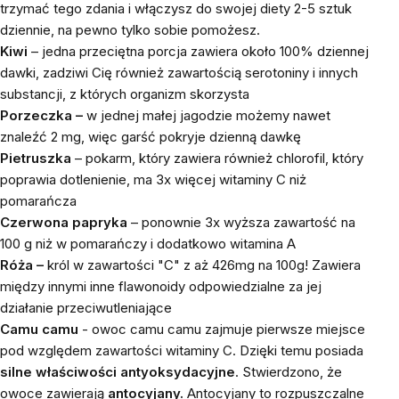
trzymać tego zdania i włączysz do swojej diety 2-5 sztuk
dziennie, na pewno tylko sobie pomożesz.
Kiwi
– jedna przeciętna porcja zawiera około 100% dziennej
dawki, zadziwi Cię również zawartością serotoniny i innych
substancji, z których organizm skorzysta
Porzeczka
–
w jednej małej jagodzie możemy nawet
znaleźć 2 mg, więc garść pokryje dzienną dawkę
Pietruszka
– pokarm, który zawiera również chlorofil, który
poprawia dotlenienie, ma 3x więcej witaminy C niż
pomarańcza
Czerwona papryka
– ponownie 3x wyższa zawartość na
100 g niż w pomarańczy i dodatkowo witamina A
Róża –
król w zawartości "C" z aż 426mg na 100g! Zawiera
między innymi inne flawonoidy odpowiedzialne za jej
działanie przeciwutleniające
Camu camu
- o
woc camu camu zajmuje pierwsze miejsce
pod względem zawartości witaminy C. Dzięki temu posiada
silne właściwości antyoksydacyjne
. Stwierdzono, że
owoce zawierają
antocyjany.
Antocyjany to rozpuszczalne