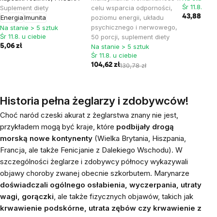
Śr 11.8. u c
Suplement diety
celu wsparcia odporności,
43,88 zł
62
Energia
Imunita
poziomu energii, układu
psychicznego i nerwowego,
Na stanie > 5 sztuk
Śr 11.8. u ciebie
50 porcji, suplement diety
5,06 zł
Na stanie > 5 sztuk
Śr 11.8. u ciebie
104,62 zł
130,78 zł
Historia pełna żeglarzy i zdobywców!
Choć naród czeski akurat z żeglarstwa znany nie jest,
przykładem mogą być kraje, które
podbijały drogą
morską nowe kontynenty
(Wielka Brytania, Hiszpania,
Francja, ale także Fenicjanie z Dalekiego Wschodu). W
szczególności żeglarze i zdobywcy północy wykazywali
objawy choroby zwanej obecnie szkorbutem. Marynarze
doświadczali ogólnego osłabienia, wyczerpania, utraty
wagi, gorączki
, ale także fizycznych objawów, takich jak
krwawienie podskórne, utrata zębów czy krwawienie z