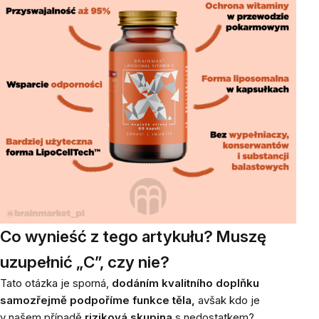
Co wynieść z tego artykułu? Muszę
uzupełnić „C”, czy nie?
Tato otázka je sporná,
dodáním kvalitního doplňku
samozřejmě podpoříme funkce těla,
avšak kdo je
v našem případě
riziková skupina
s nedostatkem?