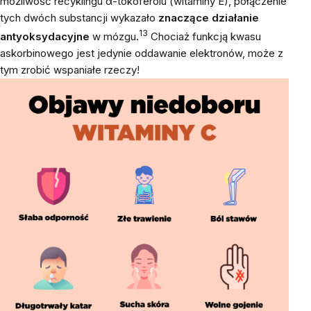
możliwość recyklingu α-tokoferolu (witaminy E), połączenie
tych dwóch substancji wykazało
znaczące działanie
13
antyoksydacyjne
w mózgu
.
Chociaż funkcją kwasu
askorbinowego jest jedynie oddawanie elektronów, może z
tym zrobić wspaniałe rzeczy!