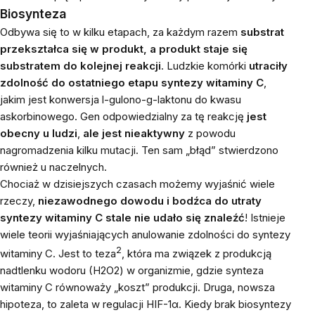
Biosynteza
Odbywa się to w kilku etapach, za każdym razem
substrat
przekształca się w produkt, a produkt staje się
substratem do kolejnej reakcji
. Ludzkie komórki
utraciły
zdolność do ostatniego etapu syntezy witaminy C
,
jakim jest konwersja l-gulono-g-laktonu do kwasu
askorbinowego. Gen odpowiedzialny za tę reakcję
jest
obecny u ludzi
,
ale jest nieaktywny
z powodu
nagromadzenia kilku mutacji. Ten sam „błąd” stwierdzono
również u naczelnych.
Chociaż w dzisiejszych czasach możemy wyjaśnić wiele
rzeczy,
niezawodnego dowodu i bodźca do utraty
syntezy witaminy C stale nie udało się znaleźć
! Istnieje
wiele teorii wyjaśniających anulowanie zdolności do syntezy
2
witaminy C. Jest to teza
, która ma związek z produkcją
nadtlenku wodoru (H2O2) w organizmie, gdzie synteza
witaminy C równoważy „koszt” produkcji. Druga, nowsza
hipoteza, to zaleta w regulacji HIF-1α. Kiedy brak biosyntezy