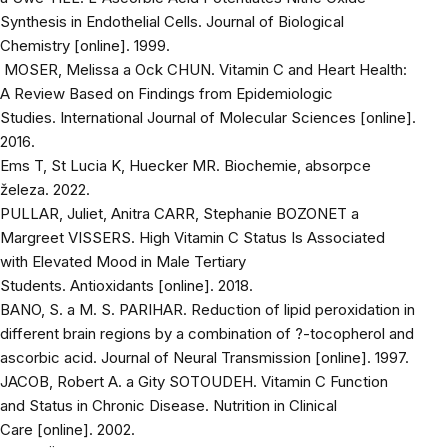
Synthesis in Endothelial Cells.
Journal of Biological
Chemistry
[online]. 1999.
MOSER, Melissa a Ock CHUN. Vitamin C and Heart Health:
A Review Based on Findings from Epidemiologic
Studies.
International Journal of Molecular Sciences
[online].
2016.
Ems T, St Lucia K, Huecker MR. Biochemie, absorpce
železa. 2022.
PULLAR, Juliet, Anitra CARR, Stephanie BOZONET a
Margreet VISSERS. High Vitamin C Status Is Associated
with Elevated Mood in Male Tertiary
Students.
Antioxidants
[online]. 2018.
BANO, S. a M. S. PARIHAR. Reduction of lipid peroxidation in
different brain regions by a combination of ?-tocopherol and
ascorbic acid.
Journal of Neural Transmission
[online]. 1997.
JACOB, Robert A. a Gity SOTOUDEH. Vitamin C Function
and Status in Chronic Disease.
Nutrition in Clinical
Care
[online]. 2002.