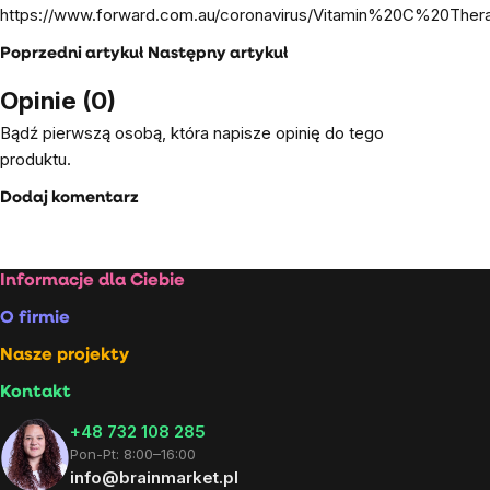
https://www.forward.com.au/coronavirus/Vitamin%20C%20Th
Poprzedni artykuł
Następny artykuł
Opinie (0)
Bądź pierwszą osobą, która napisze opinię do tego
produktu.
Dodaj komentarz
Stopka
Informacje dla Ciebie
O firmie
Nasze projekty
Kontakt
+48 732 108 285
Pon-Pt: 8:00–16:00
info@brainmarket.pl