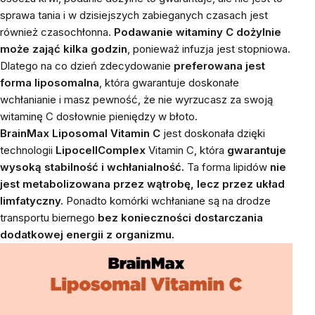
sprawa tania i w dzisiejszych zabieganych czasach jest
również czasochłonna.
Podawanie witaminy C dożylnie
może zająć kilka godzin
, ponieważ infuzja jest stopniowa.
Dlatego na co dzień zdecydowanie
preferowana jest
forma liposomalna
, która gwarantuje doskonałe
wchłanianie i masz pewność, że nie wyrzucasz za swoją
witaminę C dosłownie pieniędzy w błoto.
BrainMax Liposomal Vitamin C
jest doskonała dzięki
technologii
LipocellComplex
Vitamin C, która
gwarantuje
wysoką stabilność i wchłanialność.
Ta forma lipidów
nie
jest metabolizowana przez wątrobę, lecz przez układ
limfatyczny.
Ponadto komórki wchłaniane są na drodze
transportu biernego
bez konieczności dostarczania
dodatkowej energii z organizmu.