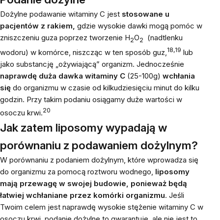
Dożylne podawanie witaminy C jest
stosowane u
pacjentów z rakiem,
gdzie wysokie dawki mogą pomóc w
zniszczeniu guza poprzez tworzenie H
O
(nadtlenku
2
2
18,19
wodoru) w komórce, niszcząc w ten sposób guz,
lub
jako substancję „ożywiającą” organizm. Jednocześnie
naprawdę duża dawka witaminy C
(25-100g)
wchłania
się
do organizmu w czasie od kilkudziesięciu minut do kilku
godzin. Przy takim podaniu osiągamy duże wartości w
20
osoczu krwi.
Jak zatem liposomy wypadają w
porównaniu z podawaniem dożylnym?
W porównaniu z podaniem dożylnym, które wprowadza się
do organizmu za pomocą roztworu wodnego,
liposomy
mają przewagę w swojej budowie, ponieważ będą
łatwiej wchłaniane przez komórki organizmu
. Jeśli
Twoim celem jest naprawdę wysokie stężenie witaminy C w
osoczu krwi, podanie dożylne to gwarantuje, ale nie jest to