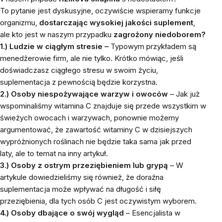
To pytanie jest dyskusyjne, oczywiście wspieramy funkcje
organizmu,
dostarczając wysokiej jakości suplement
,
ale kto jest w naszym przypadku
zagrożony niedoborem?
1.) Ludzie w ciągłym stresie –
Typowym przykładem są
menedżerowie firm, ale nie tylko. Krótko mówiąc, jeśli
doświadczasz ciągłego stresu w swoim życiu,
suplementacja z pewnością będzie korzystna.
2.) Osoby niespożywające warzyw i owoców
– Jak już
wspominaliśmy witamina C znajduje się przede wszystkim w
świeżych owocach i warzywach, ponownie możemy
argumentować, że zawartość witaminy C w dzisiejszych
wypróżnionych roślinach nie będzie taka sama jak przed
laty, ale to temat na inny artykuł.
3.) Osoby z ostrym przeziębieniem lub grypą
–
W
artykule dowiedzieliśmy się również, że doraźna
suplementacja może wpływać na długość i siłę
przeziębienia, dla tych osób C jest oczywistym wyborem.
4.) Osoby dbające o swój wygląd
– Esencjalista w