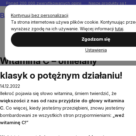
Przejść
Ponad 200 000 zweryfikowanych opinii
Nasze produkty są testo
do
Koszyk
Kontynuuj bez personalizacji
treści
Ta strona internetowa używa plików cookie. Kontynuując przeg
wyrażasz zgodę na ich używanie. Więcej informacji
tutaj
.
Zgadzam się
Blog
Witamina C – omielany klasyk o potężnym
Ustawienia
działaniu!
Witamina C – omielany
klasyk o potężnym działaniu!
14.12.2022
Ilekroć pojawia się słowo witamina, śmiem twierdzić, że
większości z nas od razu przyjdzie do głowy
witamina
C
. Co więcej, kiedy jesteśmy przeziębieni, znowu jesteśmy
bombardowani ze wszystkich stron przypomnieniami:
„weź
witaminę C!”