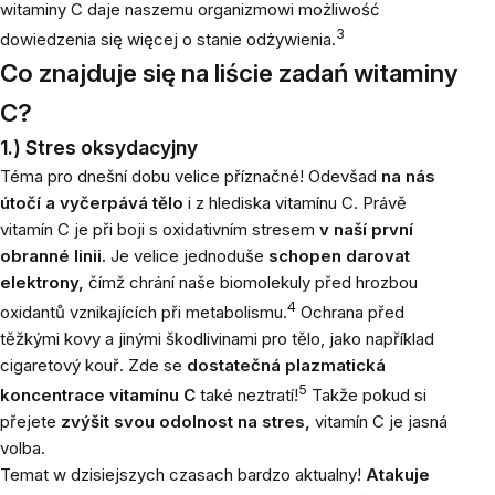
witaminy C daje naszemu organizmowi możliwość
3
dowiedzenia się więcej o stanie odżywienia.
Co znajduje się na liście zadań witaminy
C?
1.) Stres oksydacyjny
Téma pro dnešní dobu velice příznačné! Odevšad
na nás
útočí a vyčerpává tělo
i z hlediska vitamínu C. Právě
vitamín C je při boji s
oxidativním stresem
v naší první
obranné linii.
Je velice jednoduše
schopen darovat
elektrony,
čímž chrání naše biomolekuly před hrozbou
4
oxidantů vznikajících při metabolismu.
Ochrana před
těžkými kovy a jinými škodlivinami pro tělo, jako například
cigaretový kouř. Zde se
dostatečná plazmatická
5
koncentrace vitamínu C
také neztratí!
Takže pokud si
přejete
zvýšit svou odolnost na stres,
vitamín C je jasná
volba.
Temat w dzisiejszych czasach bardzo aktualny!
Atakuje