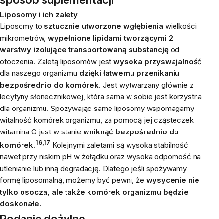
Liposomy i ich zalety
Liposomy to
sztucznie utworzone wgłębienia
wielkości
mikrometrów,
wypełnione lipidami tworzącymi 2
warstwy izolujące transportowaną substancję
od
otoczenia. Zaletą liposomów jest
wysoka przyswajalnoś
ć
dla naszego organizmu
dzięki łatwemu przenikaniu
bezpośrednio do komórek
. Jest wytwarzany głównie z
lecytyny słonecznikowej, która sama w sobie jest korzystna
dla organizmu. Spożywając same liposomy wspomagamy
witalność komórek organizmu, za pomocą jej cząsteczek
witamina C jest w stanie
wniknąć bezpośrednio do
16,17
komórek.
Kolejnymi zaletami są wysoka stabilność
nawet przy niskim pH w żołądku oraz wysoka odporność na
utlenianie lub inną degradację. Dlatego jeśli spożywamy
formę liposomalną, możemy być pewni, że
wysycenie nie
tylko osocza, ale także komórek organizmu będzie
doskonałe.
Podanie dożylne