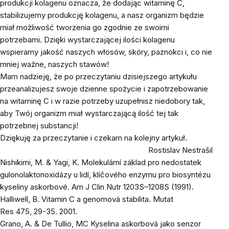
produkcji kolagenu oznacza, że ​​dodając witaminę C,
stabilizujemy produkcję kolagenu, a nasz organizm będzie
miał możliwość tworzenia go zgodnie ze swoimi
potrzebami. Dzięki wystarczającej ilości kolagenu
wspieramy jakość naszych włosów, skóry, paznokci i, co nie
mniej ważne, naszych stawów!
Mam nadzieję, że po przeczytaniu dzisiejszego artykułu
przeanalizujesz swoje dzienne spożycie i zapotrzebowanie
na witaminę C i w razie potrzeby uzupełnisz niedobory tak,
aby Twój organizm miał wystarczającą ilość tej tak
potrzebnej substancji!
Dziękuję za przeczytanie i czekam na kolejny artykuł.
Rostislav Nestrašil
Nishikimi, M. & Yagi, K. Molekulární základ pro nedostatek
gulonolaktonoxidázy u lidí, klíčového enzymu pro biosyntézu
kyseliny askorbové.
Am J Clin Nutr
1203S–1208S (1991).
Halliwell, B. Vitamin C a genomová stabilita.
Mutat
Res
475,
29-35. 2001.
Grano, A. & De Tullio, MC Kyselina askorbová jako senzor