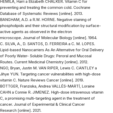
HEMILÄ, Harri a Elizabeth CHALKER. Vitamin C for
preventing and treating the common cold.
Cochrane
Database of Systematic Reviews
[online]. 2013.
BANGHAM, A.D. a R.W. HORNE. Negative staining of
phospholipids and their structural modification by surface-
active agents as observed in the electron
microscope.
Journal of Molecular Biology
[online]. 1964.
C. SILVA, A., D. SANTOS, D. FERREIRA a C. M. LOPES.
Lipid-based Nanocarriers As An Alternative for Oral Delivery
of Poorly Water- Soluble Drugs: Peroral and Mucosal
Routes.
Current Medicinal Chemistry
[online]. 2012.
NGO, Bryan, Justin M. VAN RIPER, Lewis C. CANTLEY a
Jihye YUN. Targeting cancer vulnerabilities with high-dose
vitamin C.
Nature Reviews Cancer
[online]. 2019.
BÖTTGER, Franziska, Andrea VALLÉS-MARTÍ, Loraine
CAHN a Connie R. JIMENEZ. High-dose intravenous vitamin
C, a promising multi-targeting agent in the treatment of
cancer.
Journal of Experimental & Clinical Cancer
Research
[online]. 2021.