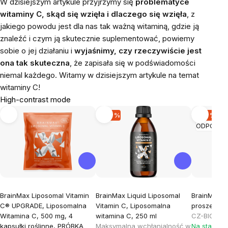
W dzisiejszym artykule przyjrzymy się
problematyce
witaminy C, skąd się wzięła i dlaczego się wzięła
, z
jakiego powodu jest dla nas tak ważną witaminą, gdzie ją
znaleźć i czym ją skutecznie suplementować, powiemy
sobie o jej działaniu i
wyjaśnimy, czy rzeczywiście jest
ona tak skuteczna
, że zapisała się w podświadomości
niemal każdego. Witamy w dzisiejszym artykule na temat
witaminy C!
High-contrast mode
-20 %
-30 %
ODPORN
BrainMax Liposomal Vitamin
BrainMax Liquid Liposomal
BrainMax P
C® UPGRADE, Liposomalna
Vitamin C, Liposomalna
proszek, 1
Witamina C, 500 mg, 4
witamina C, 250 ml
CZ-BIO-001
kapsułki roślinne, PRÓBKA
Maksymalna wchłanialność w
Na stanie >