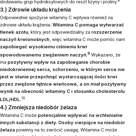
8
dodawaniu grup hydroksylowych do reszt lizyny i proliny.
3.) Zdrowie układu krążenia
Odpowiednie spożycie witaminy C wpływa również na
zdrowie układu krążenia.
Witamina C pomaga wytwarzać
tlenek azotu
, który jest odpowiedzialny za
rozszerzenie
naczyń krwionośnych
, więc witamina C może pomóc nam
zapobiegać wysokiemu ciśnieniu krwi
9
spowodowanemu zwężeniem naczyń.
Wykazano, że
ma
pozytywny wpływ na zapobieganie chorobie
niedokrwiennej serca, schorzeniu, w którym serce nie
jest w stanie przepchnąć wystarczającej ilości krwi
przez zwężone tętnice wieńcowe, a on miał pozytywny
wynik na obecność witaminy C i stosunku cholesterolu
10
LDL/HDL.
4.) Zmniejsza niedobór żelaza
Witamina C może
potencjalnie wpływać na wchłanianie
innych substancji z diety.
Osoby cierpiące na niedobór
żelaza
powinny na to zwrócić uwagę. Witamina C może