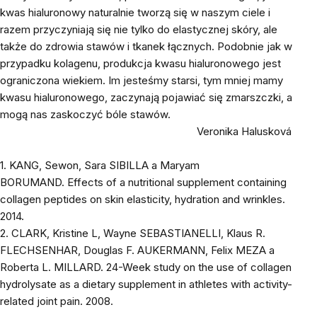
kwas hialuronowy naturalnie tworzą się w naszym ciele i
razem przyczyniają się nie tylko do elastycznej skóry, ale
także do zdrowia stawów i tkanek łącznych. Podobnie jak w
przypadku kolagenu, produkcja kwasu hialuronowego jest
ograniczona wiekiem. Im jesteśmy starsi, tym mniej mamy
kwasu hialuronowego, zaczynają pojawiać się zmarszczki, a
mogą nas zaskoczyć bóle stawów.
Veronika Halusková
1. KANG, Sewon, Sara SIBILLA a Maryam
BORUMAND.
Effects of a nutritional supplement containing
collagen peptides on skin elasticity, hydration and wrinkles
.
2014.
2. CLARK, Kristine L, Wayne SEBASTIANELLI, Klaus R.
FLECHSENHAR, Douglas F. AUKERMANN, Felix MEZA a
Roberta L. MILLARD.
24-Week study on the use of collagen
hydrolysate as a dietary supplement in athletes with activity-
related joint pain
. 2008.