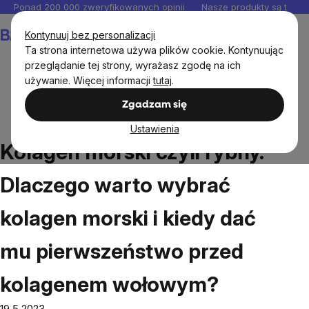
Przejść
Ponad 200 000 zweryfikowanych opinii
Nasze produkty są testo
do
Koszyk
Kontynuuj bez personalizacji
treści
Ta strona internetowa używa plików cookie. Kontynuując
przeglądanie tej strony, wyrażasz zgodę na ich
używanie. Więcej informacji
tutaj
.
Blog
Kolagen morski czyli rybny. Dlaczego warto wybrać
Zgadzam się
kolagen morski i kiedy dać mu pierwszeństwo przed kolagenem
wołowym?
Ustawienia
Kolagen morski czyli rybny.
Dlaczego warto wybrać
kolagen morski i kiedy dać
mu pierwszeństwo przed
kolagenem wołowym?
19.5.2023