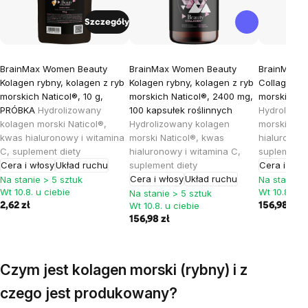
Szczegóły
BrainMax Women Beauty
BrainMax Women Beauty
BrainMax W
Kolagen rybny, kolagen z ryb
Kolagen rybny, kolagen z ryb
Collagen, k
morskich Naticol®, 10 g,
morskich Naticol®, 2400 mg,
morskich Na
PRÓBKA
Hydrolizowany
100 kapsułek roślinnych
Hydrolizow
kolagen morski Naticol®,
Hydrolizowany kolagen
morski Nat
kwas hialuronowy i witamina
morski Naticol®, kwas
hialuronowy
C, suplement diety
hialuronowy i witamina C,
suplement 
Cera i włosy
Układ ruchu
suplement diety
Cera i wło
Cera i włosy
Układ ruchu
Na stanie > 5 sztuk
Na stanie >
Wt 10.8. u ciebie
Wt 10.8. u c
Na stanie > 5 sztuk
Wt 10.8. u ciebie
2,62 zł
156,98 zł
156,98 zł
Czym jest kolagen morski (rybny) i z
czego jest produkowany?