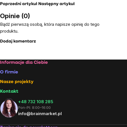
Poprzedni artykuł
Następny artykuł
Opinie (0)
Bądź pierwszą osobą, która napisze opinię do tego
produktu.
Dodaj komentarz
Stopka
Informacje dla Ciebie
O firmie
Nasze projekty
Kontakt
+48 732 108 285
Pon-Pt: 8:00–16:00
info@brainmarket.pl