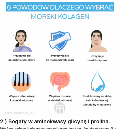
2.) Bogaty w aminokwasy glicynę i prolina.
Ważną zaletą kolagenu morskiego jest to, że dostarcza 8 z