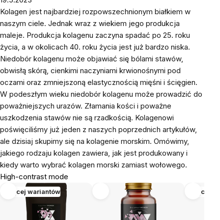
Kolagen jest najbardziej rozpowszechnionym białkiem w
naszym ciele. Jednak wraz z wiekiem jego produkcja
maleje. Produkcja kolagenu zaczyna spadać po 25. roku
życia, a w okolicach 40. roku życia jest już bardzo niska.
Niedobór kolagenu może objawiać się bólami stawów,
obwisłą skórą, cienkimi naczyniami krwionośnymi pod
oczami oraz zmniejszoną elastycznością mięśni i ścięgien.
W podeszłym wieku niedobór kolagenu może prowadzić do
poważniejszych urazów. Złamania kości i poważne
uszkodzenia stawów nie są rzadkością. Kolagenowi
poświęciliśmy już jeden z naszych poprzednich artykułów,
ale dzisiaj skupimy się na kolagenie morskim. Omówimy,
jakiego rodzaju kolagen zawiera, jak jest produkowany i
kiedy warto wybrać kolagen morski zamiast wołowego.
High-contrast mode
Więcej wariantów
Więcej w