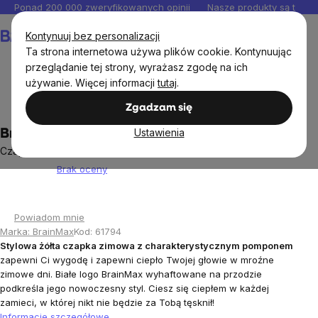
Przejść
Ponad 200 000 zweryfikowanych opinii
Nasze produkty są testo
do
Koszyk
Kontynuuj bez personalizacji
treści
Ta strona internetowa używa plików cookie. Kontynuując
przeglądanie tej strony, wyrażasz zgodę na ich
używanie. Więcej informacji
tutaj
.
BrainMax®
Ubrania i akcesoria
Zgadzam się
Ustawienia
BrainMax Czapka zimowa, żółta
Czapka zimowa unisex
Brak oceny
Średnia
ocena
produktu
Powiadom mnie
wynosi
Marka:
BrainMax
Kod:
61794
0,0
Stylowa żółta czapka zimowa z charakterystycznym pomponem
na
zapewni Ci wygodę i zapewni ciepło Twojej głowie w mroźne
5
zimowe dni. Białe logo BrainMax wyhaftowane na przodzie
gwiazdek.
podkreśla jego nowoczesny styl. Ciesz się ciepłem w każdej
zamieci, w której nikt nie będzie za Tobą tęsknił!
Informacje szczegółowe