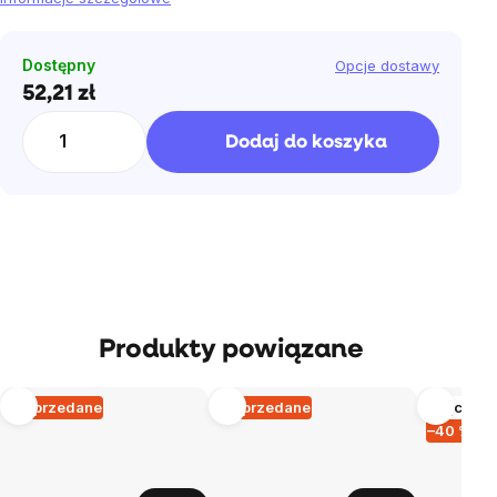
Dostępny
Opcje dostawy
52,21 zł
Cena
jednostkowa:
Dodaj do koszyka
Produkty powiązane
Wyprzedane
Wyprzedane
Więcej w
–40 %