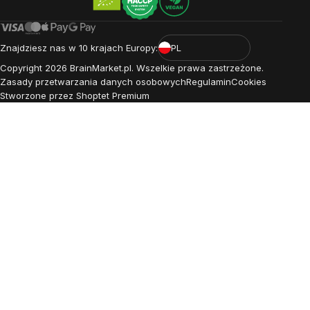
Znajdziesz nas w 10 krajach Europy:
PL
Copyright
2026
BrainMarket.pl. Wszelkie prawa zastrzeżone.
Zasady przetwarzania danych osobowych
Regulamin
Cookies
Stworzone przez Shoptet Premium