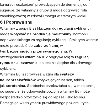
kumulacji uszkodzeń prowadzących do demencji, co
sugeruje, że witaminy z grupy B mogą odgrywać rolę
zapobiegawczą w zdrowiu mózgu w starszym wieku.
6.) Poprawa snu
Witaminy z grupy B są kluczem do
regulacji cykli snu
i
mogą
wpływać na produkcję meIatoniny
, hormonu
odpowiedzialnego za regulację cyklu snu. Brak tych witamin
może prowadzić do
zaburzeń snu
, w
tym
bezsenności
i
przerywanego snu.
W
szczególności
witamina B12
odgrywa rolę w
regulacji
rytmu snu i czuwania
, co jest niezbędne dla zdrowego
cyklu snu.
Witamina B6 jest również ważna dla
syntezy
neuroprzekaźników
wpływających na sen, takich
jak
serotonina.
Serotonina przekształca się w meIatoninę,
co sugeruje, że odpowiedni poziom witaminy B6 może
bezpośrednio przyczynić się do lepszej jakości snu.
Pomagając w utrzymaniu prawidłowego poziomu tych