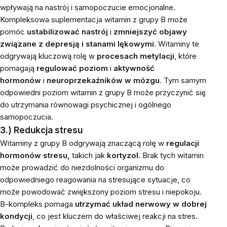
wpływają na nastrój i samopoczucie emocjonalne.
Kompleksowa suplementacja witamin z grupy B może
pomóc
ustabilizować nastrój
i
zmniejszyć objawy
związane z depresją i stanami lękowymi
. Witaminy te
odgrywają kluczową rolę w
procesach metylacji
, które
pomagają
regulować poziom
i
aktywność
hormonów
i
neuroprzekaźników
w mózgu
. Tym samym
odpowiedni poziom witamin z grupy B może przyczynić się
do utrzymania równowagi psychicznej i ogólnego
samopoczucia.
3.) Redukcja stresu
Witaminy z grupy B odgrywają znaczącą rolę w
regulacji
hormonów stresu,
takich jak
kortyzol.
Brak tych witamin
może prowadzić do niezdolności organizmu do
odpowiedniego reagowania na stresujące sytuacje, co
może powodować zwiększony poziom stresu i niepokoju.
B-kompleks pomaga
utrzymać układ nerwowy w dobrej
kondycji
, co jest kluczem do właściwej reakcji na stres.