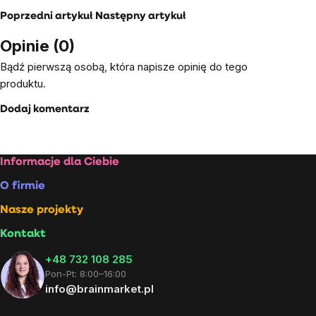
Poprzedni artykuł
Następny artykuł
Opinie (0)
Bądź pierwszą osobą, która napisze opinię do tego
produktu.
Dodaj komentarz
Stopka
Informacje dla Ciebie
O firmie
Nasze projekty
Kontakt
+48 732 108 285
Pon-Pt: 8:00–16:00
info@brainmarket.pl