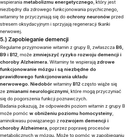
wspierania
metabolizmu energetycznego
, który jest
niezbędny dla zdrowego funkcjonowania psychicznego,
witaminy te przyczyniają się do
ochrony neuronów
przed
stresem oksydacyjnym i sprzyjają regeneracji tkanki
nerwowej.
5.) Zapobieganie demencji
Regularne przyjmowanie witamin z grupy B, zwłaszcza
B6,
B9 i B12
, może
zmniejszyć ryzyko rozwoju demencji i
choroby Alzheimera
. Witaminy te wspierają
zdrowe
funkcjonowanie mózgu i są niezbędne do
prawidłowego funkcjonowania układu
nerwowego
.
Niedobór
witaminy
B12
często wiąże się
ze
zmianami neurologicznymi
, które mogą przyczyniać
się do pogorszenia funkcji poznawczych.
Badania pokazują, że odpowiedni poziom witamin z grupy B
może pomóc
w obniżeniu poziomu homocysteiny
,
aminokwasu powiązanego z
rozwojem demencji i
choroby Alzheimera
, poprzez poprawę procesów
metabolicznych w mózgu. Może to pomóc w zapobieganiu