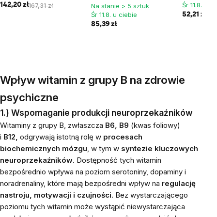
Śr 11.8. u c
142,20 zł
167,31 zł
Na stanie > 5 sztuk
Śr 11.8. u ciebie
52,21 zł
85,39 zł
Wpływ witamin z grupy B na zdrowie
psychiczne
1.) Wspomaganie produkcji neuroprzekaźników
Witaminy z grupy B, zwłaszcza
B6, B9
(kwas foliowy)
i
B12,
odgrywają istotną rolę w
procesach
biochemicznych mózgu
, w tym w
syntezie kluczowych
neuroprzekaźników
.
Dostępność tych witamin
bezpośrednio wpływa na
poziom serotoniny, dopaminy i
noradrenaliny, które mają bezpośredni wpływ na
regulację
nastroju, motywacji i czujności
. Bez wystarczającego
poziomu tych witamin może wystąpić niewystarczająca