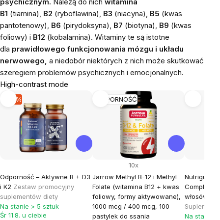
psychicznym.
Należą do nich
witamina
B1
(tiamina),
B2
(ryboflawina),
B3
(niacyna),
B5
(kwas
pantotenowy),
B6
​​(pirydoksyna),
B7
(biotyna),
B9
(kwas
foliowy) i
B12
(kobalamina). Witaminy te są istotne
dla
prawidłowego funkcjonowania mózgu i układu
nerwowego,
a niedobór niektórych z nich może skutkować
szeregiem problemów psychicznych i emocjonalnych.
High-contrast mode
-15 %
ODPORNOŚĆ
10x
Odporność – Aktywne B + D3
Jarrow Methyl B-12 i Methyl
Nutrigums H
i K2
Zestaw promocyjny
Folate (witamina B12 + kwas
Complex, 
suplementów diety
foliowy, formy aktywowane),
włosów, 60
Na stanie > 5 sztuk
1000 mcg / 400 mcg, 100
Suplement 
Śr 11.8. u ciebie
pastylek do ssania
Na stanie >