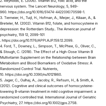
2. Reynolds, E. (2006). Vitamin B12, folic acid, and the
nervous system.
The Lancet Neurology
, 5, 949-
960.
https://doi.org/10.1016/S1474-4422(06)70598-1
.
3. Tiemeier, H., Tuijl, H., Hofman, A., Meijer, J., Kiliaan, A., &
Breteler, M. (2002). Vitamin B12, folate, and homocysteine in
depression: the Rotterdam Study..
The American journal of
psychiatry
, 159 12, 2099-101
.
https://doi.org/10.1176/APPI.AJP.159.12.2099
.
4. Ford, T., Downey, L., Simpson, T., McPhee, G., Oliver, C.,
& Stough, C. (2018). The Effect of a High-Dose Vitamin B
Multivitamin Supplement on the Relationship between Brain
Metabolism and Blood Biomarkers of Oxidative Stress: A
Randomized Control Trial.
Nutrients
,
10.
https://doi.org/10.3390/nu10121860
.
5.
Jager, C., Oulhaj, A., Jacoby, R., Refsum, H., & Smith, A.
(2012). Cognitive and clinical outcomes of homocysteine‐
lowering B‐vitamin treatment in mild cognitive impairment: a
randomized controlled trial.
International Journal of Geriatric
Psychiatry
, 27. https://doi.org/10.1002/gps.2758.