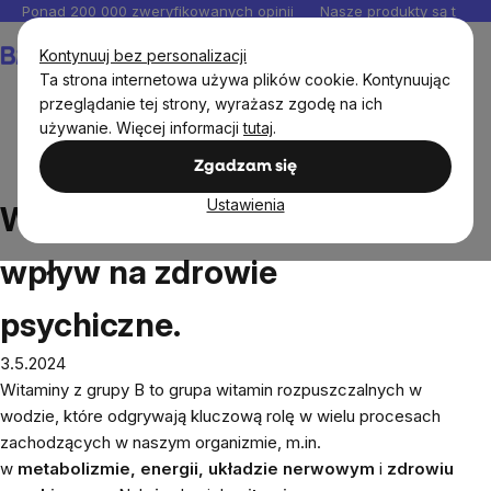
Przejść
Ponad 200 000 zweryfikowanych opinii
Nasze produkty są testo
do
Koszyk
Kontynuuj bez personalizacji
treści
Ta strona internetowa używa plików cookie. Kontynuując
przeglądanie tej strony, wyrażasz zgodę na ich
używanie. Więcej informacji
tutaj
.
Blog
Witaminy z grupy B: ich wpływ na zdrowie
Zgadzam się
psychiczne.
Ustawienia
Witaminy z grupy B: ich
wpływ na zdrowie
psychiczne.
3.5.2024
Witaminy z grupy B to grupa witamin rozpuszczalnych w
wodzie, które odgrywają kluczową rolę w wielu procesach
zachodzących w naszym organizmie, m.in.
w
metabolizmie, energii, układzie nerwowym
i
zdrowiu