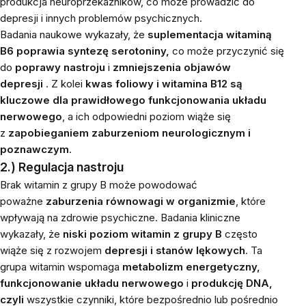
produkcja neuroprzekaźników, co może prowadzić do
depresji i innych problemów psychicznych.
Badania naukowe wykazały, że
suplementacja witaminą
B6 poprawia syntezę serotoniny,
co może przyczynić się
do
poprawy nastroju
i
zmniejszenia objawów
depresji
.
Z kolei
kwas foliowy i witamina B12 są
kluczowe dla
prawidłowego funkcjonowania układu
nerwowego
, a ich odpowiedni poziom wiąże się
z
zapobieganiem zaburzeniom neurologicznym i
poznawczym
.
2.) Regulacja nastroju
Brak witamin z grupy B może powodować
poważne
zaburzenia równowagi w organizmie
, które
wpływają na zdrowie psychiczne. Badania kliniczne
wykazały, że
niski poziom witamin z grupy B
często
wiąże się z rozwojem
depresji i stanów lękowych
. Ta
grupa witamin wspomaga
metabolizm energetyczny,
funkcjonowanie układu nerwowego
i
produkcję DNA,
czyli
wszystkie czynniki, które bezpośrednio lub pośrednio