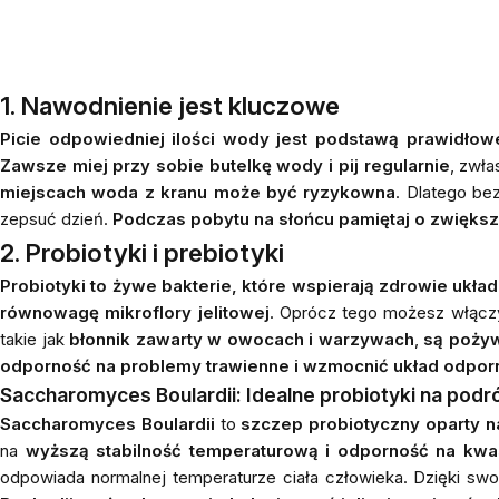
1. Nawodnienie jest kluczowe
Picie odpowiedniej ilości wody jest podstawą prawidło
Zawsze miej przy sobie butelkę wody i pij regularnie
, zwł
miejscach woda z kranu może być ryzykowna
. Dlatego be
zepsuć dzień.
Podczas pobytu na słońcu pamiętaj o zwięks
2. Probiotyki i prebiotyki
Probiotyki to żywe bakterie, które wspierają zdrowie ukła
równowagę mikroflory jelitowej
. Oprócz tego możesz włącz
takie jak
błonnik zawarty w owocach i warzywach
,
są pożyw
odporność na problemy trawienne i wzmocnić układ odpo
Saccharomyces Boulardii: Idealne probiotyki na podr
Saccharomyces Boulardii
to
szczep probiotyczny oparty n
na
wyższą stabilność temperaturową i odporność na kw
odpowiada normalnej temperaturze ciała człowieka. Dzięki sw