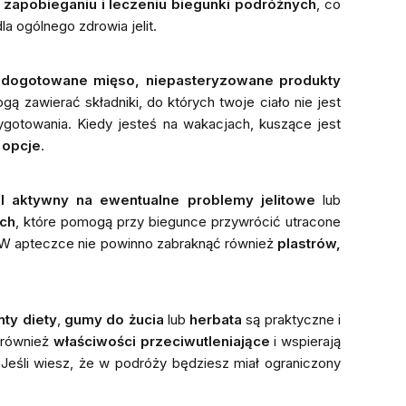
zapobieganiu i leczeniu biegunki podróżnych
, co
la ogólnego zdrowia jelit.
edogotowane mięso, niepasteryzowane produkty
 zawierać składniki, do których twoje ciało nie jest
rzygotowania. Kiedy jesteś na wakacjach, kuszące jest
 opcje
.
l aktywny na ewentualne problemy jelitowe
lub
ch
, które pomogą przy biegunce przywrócić utracone
 W apteczce nie powinno zabraknąć również
plastrów,
ty diety
,
gumy do żucia
lub
herbata
są praktyczne i
ą również
właściwości przeciwutleniające
i wspierają
 Jeśli wiesz, że w podróży będziesz miał ograniczony