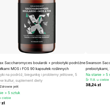
ax Saccharomyces boulardii + probiotyki podróżne
Swanson Sacch
ułkami MOS i FOS 90 kapsułek roślinnych
prebiotykami,
yki na podróż, biegunkę i problemy jelitowe, 5
Na stanie > 5 
Śr 11.8. u ciebie
ów kultur, suplement diety
38,24 zł
Zdrowie jelit
ie > 5 sztuk
 u ciebie
 zł