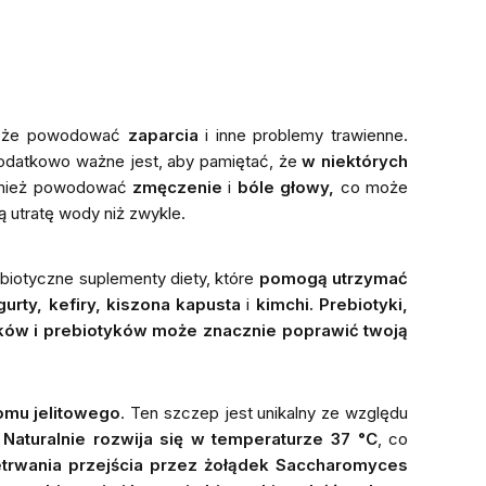
że powodować
zaparcia
i inne problemy trawienne.
odatkowo ważne jest, aby pamiętać, że
w niektórych
nież powodować
zmęczenie
i
bóle głowy,
co może
 utratę wody niż zwykle.
iotyczne suplementy diety, które
pomogą utrzymać
gurty, kefiry, kiszona kapusta
i
kimchi. Prebiotyki,
ków i prebiotyków może znacznie poprawić twoją
omu jelitowego
. Ten szczep jest unikalny ze względu
.
Naturalnie rozwija się w temperaturze 37 °C
, co
trwania przejścia przez żołądek
Saccharomyces