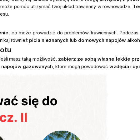
ń może pomóc utrzymać twój układ trawienny w równowadze.
Te
resu.
enie
, co może prowadzić do problemów trawiennych. Podczas 
Unikaj również
picia nieznanych lub domowych napojów alko
lotu
Jeśli masz taką możliwość,
zabierz ze sobą własne lekkie pr
 i napojów gazowanych
, które mogą powodować
wzdęcia
i
dy