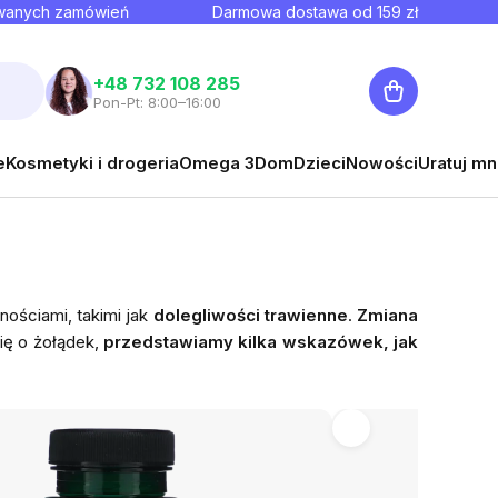
owanych zamówień
Darmowa dostawa od
159
zł
Koszyk
+48 732 108 285
Pon-Pt: 8:00–16:00
e
Kosmetyki i drogeria
Omega 3
Dom
Dzieci
Nowości
Uratuj mn
ościami, takimi jak
dolegliwości trawienne
.
Zmiana
ię o żołądek,
przedstawiamy kilka wskazówek, jak