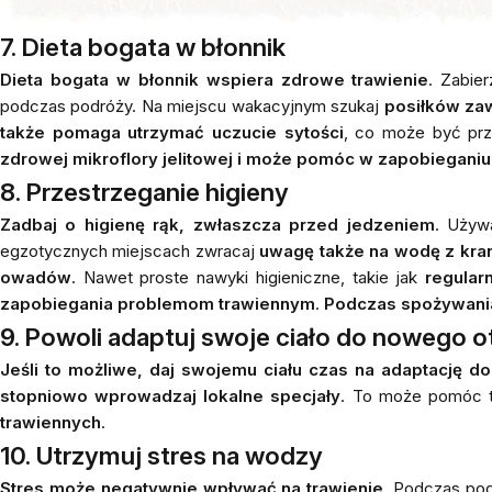
7. Dieta bogata w błonnik
Dieta bogata w błonnik wspiera zdrowe trawienie
. Zabie
podczas podróży. Na miejscu wakacyjnym szukaj
posiłków zaw
także pomaga utrzymać uczucie sytości
, co może być prz
zdrowej mikroflory jelitowej i może pomóc w zapobiegani
8. Przestrzeganie higieny
Zadbaj o higienę rąk, zwłaszcza przed jedzeniem
. Używ
egzotycznych miejscach zwracaj
uwagę także na wodę z kran
owadów
. Nawet proste nawyki higieniczne, takie jak
regular
zapobiegania problemom trawiennym
.
Podczas spożywania
9. Powoli adaptuj swoje ciało do nowego o
Jeśli to możliwe, daj swojemu ciału czas na adaptację d
stopniowo wprowadzaj lokalne specjały
. To może pomóc 
trawiennych
.
10. Utrzymuj stres na wodzy
Stres może negatywnie wpływać na trawienie
. Podczas pod