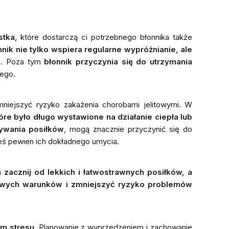
stka,
które dostarczą ci potrzebnego błonnika także
nnik nie tylko wspiera regularne wypróżnianie, ale
ia. Poza tym
błonnik przyczynia się do utrzymania
wego.
niejszyć ryzyko zakażenia chorobami jelitowymi. W
tóre było długo wystawione na działanie ciepła lub
ywania posiłków
, mogą znacznie przyczynić się do
esteś pewien ich dokładnego umycia.
ca
zacznij od lekkich i łatwostrawnych posiłków, a
owych warunków i zmniejszyć ryzyko problemów
om stresu
. Planowanie z wyprzedzeniem i zachowanie