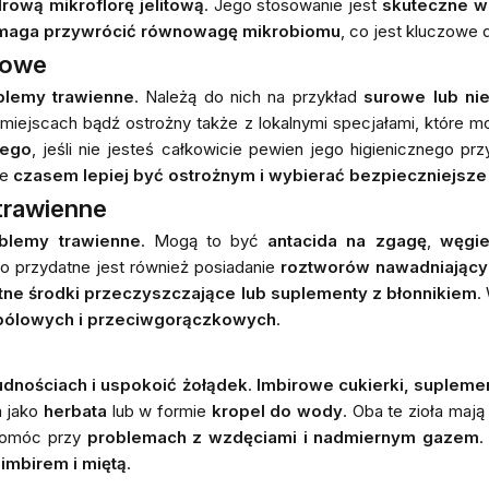
drową mikroflorę jelitową
. Jego stosowanie jest
skuteczne w 
maga przywrócić równowagę mikrobiomu
, co jest kluczowe d
iowe
blemy trawienne
. Należą do nich na przykład
surowe lub ni
ejscach bądź ostrożny także z lokalnymi specjałami, które mogą
nego
, jeśli nie jesteś całkowicie pewien jego higienicznego p
że
czasem lepiej być ostrożnym i wybierać bezpieczniejsze
trawienne
blemy trawienne
. Mogą to być
antacida na zgagę
,
węgie
o przydatne jest również posiadanie
roztworów nawadniający
tne środki przeczyszczające lub suplementy z błonnikiem
.
ólowych i przeciwgorączkowych
.
nudnościach i uspokoić żołądek
.
Imbirowe cukierki,
suplemen
 jako
herbata
lub w formie
kropel do wody
. Oba te zioła maj
pomóc przy
problemach z wzdęciami i nadmiernym gazem
.
 imbirem i miętą
.