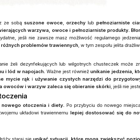
rz ze sobą
suszone owoce
,
orzechy
lub
pełnoziarniste cia
ierających warzywa, owoce i pełnoziarniste produkty
.
Bło
ydatne, jeśli nie zawsze masz możliwość regularnego jedzen
u różnych problemów trawiennych
, w tym zespołu jelita drażli
anie żeli dezynfekujących lub wilgotnych chusteczek może zm
u i lód w napojach
. Ważne jest również
unikanie jedzenia, k
ne mycie rąk
i
używanie czystych narzędzi do przygotow
 owoców i warzyw zaleca się obieranie skórki
, jeśli nie j
toczenia
o nowego otoczenia i diety
. Po przybyciu do nowego miejs
twojemu układowi trawiennemu
lepiej dostosować się do n
róży staraj się
unikać sytuacji, które mogą zwiększyć pozi