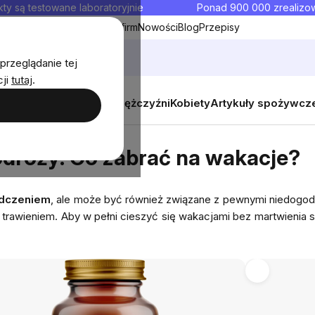
ty są testowane laboratoryjnie
Ponad 900 000 zrealiz
y
Współpraca hurtowa dla firm
Nowości
Blog
Przepisy
przeglądanie tej
cji
tutaj
.
y
Zestawy promocyjne
Mężczyźni
Kobiety
Artykuły spożywcz
zabrać na wakacje?
dróży: Co zabrać na wakacje?
adczeniem
, ale może być również związane z pewnymi niedogodn
awieniem. Aby w pełni cieszyć się wakacjami bez martwienia s