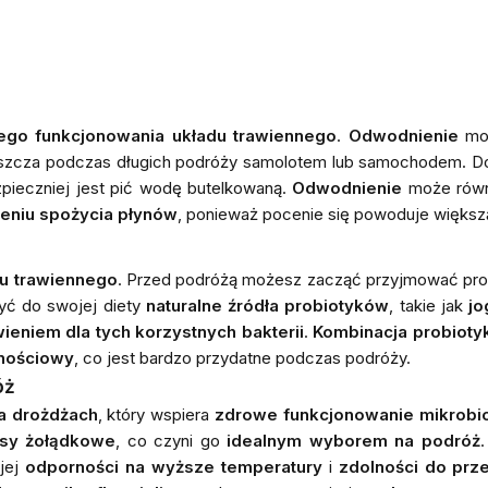
wego funkcjonowania układu trawiennego
.
Odwodnienie
mo
aszcza podczas długich podróży samolotem lub samochodem. D
zpieczniej jest pić wodę butelkowaną.
Odwodnienie
może rów
zeniu spożycia płynów
, ponieważ pocenie się powoduje większą
du trawiennego
. Przed podróżą możesz zacząć przyjmować prob
yć do swojej diety
naturalne źródła probiotyków
, takie jak
jo
ieniem dla tych korzystnych bakterii
.
Kombinacja probioty
rnościowy
, co jest bardzo przydatne podczas podróży.
óż
a drożdżach
, który wspiera
zdrowe funkcjonowanie mikrobi
asy żołądkowe
, co czyni go
idealnym wyborem na podróż
ojej
odporności na wyższe temperatury
i
zdolności do prze