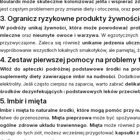
Boulardii może skutecznie kolonizować jelita i wspierać z
jest częstym problemem przy zmianie diety i otoczenia, oraz
po
3. Ogranicz ryzykowne produkty żywnośc
W podróży unikaj żywności, która może powodować pro
mleczne
oraz
nieumyte owoce
i warzywa.
W egzotycznych mi
przyzwyczajone. Zaleca się również
unikanie jedzenia ulicz
wypróbowanie wszystkich lokalnych smakołyków, ale pamiętaj, 
4. Zestaw pierwszej pomocy na problemy 
Włóż do apteczki podróżnej podstawowe środki na pro
suplementy diety zawierające imbir
na nudności
. Dodatkow
elektrolity. Jeśli często cierpisz na zaparcia, warto zabrać
delika
środków dezynfekujących
i
podstawowych leków przeciwb
5. Imbir i mięta
Imbir i mięta to naturalne środki, które mogą pomóc przy 
łatwe do przenoszenia.
Mięta pieprzowa
może być spożywana
ogólne zdrowie układu trawiennego
.
Mięta
może również 
dostęp do tych ziół, możesz wcześniej przygotować
kapsułki z