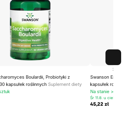
2x
aromyces Boulardii, Probiotyki z
Swanson Enzym przec
 30 kapsułek roślinnych
Suplement diety
kapsułek roślinnych
S
sztuk
Na stanie > 5 sztuk
Śr 11.8. u ciebie
45,22 zł