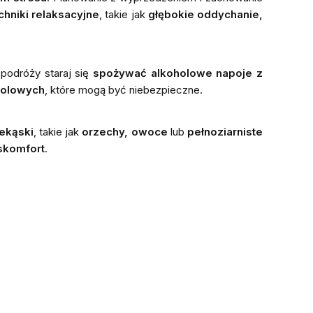
chniki relaksacyjne
, takie jak
głębokie oddychanie,
podróży staraj się
spożywać alkoholowe napoje z
holowych
, które mogą być niebezpieczne.
zekąski
, takie jak
orzechy, owoce
lub
pełnoziarniste
skomfort
.