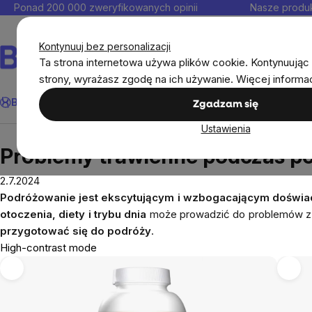
Przejść
Ponad 200 000 zweryfikowanych opinii
Nasze produk
do
Kontakt
treści
Kontynuuj bez personalizacji
Ta strona internetowa używa plików cookie. Kontynuując 
strony, wyrażasz zgodę na ich używanie. Więcej informa
Szukaj
BrainMax®
Odporność
Promocja
Cele
Suplementy diet
Zgadzam się
Ustawienia
Blog
Problemy trawienne podczas podróży: Co 
Problemy trawienne podczas po
2.7.2024
Podróżowanie jest ekscytującym i wzbogacającym doświ
otoczenia, diety i trybu dnia
może prowadzić do problemów z tr
przygotować się do podróży
.
High-contrast mode