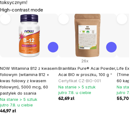
toksycznym!
High-contrast mode
26x
NOW Witamina B12 z kwasem
BrainMax Pure® Acai Powder,
Life Exten
foliowym (witamina B12 +
Acai BIO w proszku, 100 g
*
(Trimetylog
kwas foliowy z kwasem
Certyfikat CZ-BIO-001
60 kapsułe
foliowym), 5000 mcg, 60
Na stanie > 5 sztuk
Na stanie >
jutro 7.8. u ciebie
jutro 7.8. u
pastylek do ssania
62,69 zł
55,70 zł
Na stanie > 5 sztuk
jutro 7.8. u ciebie
46,97 zł