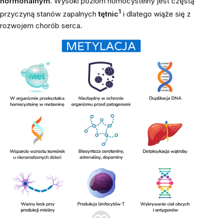
hormonalnym
. Wysoki poziom homocysteiny jest częstą
1
przyczyną stanów zapalnych
tętnic
i dlatego wiąże się z
rozwojem chorób serca.