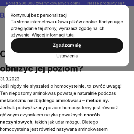
Przejść
Ponad 200 000 zweryfikowanych opinii
Nasze produkty są testo
do
Koszyk
Kontynuuj bez personalizacji
treści
Ta strona internetowa używa plików cookie. Kontynuując
przeglądanie tej strony, wyrażasz zgodę na ich
używanie. Więcej informacji
tutaj
.
Blog
Czym jest homocysteina i jak obniżyć jej poziom?
Zgadzam się
Czym jest homocysteina i jak
Ustawienia
obniżyć jej poziom?
31.3.2023
Jeśli nigdy nie słyszałeś o homocysteinie, to zwróć uwagę!
Ten niepozorny aminokwas powstaje naturalnie podczas
metabolizmu niezbędnego aminokwasu –
metioniny
.
Jednak podwyższony poziom homocysteiny jest również
głównym czynnikiem ryzyka poważnych
chorób
naczyniowych
, takich jak udar mózgu. Dlatego
homocysteina jest również nazywana aminokwasem