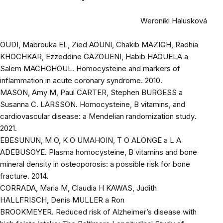
Weroniki Halusková
OUDI, Mabrouka EL, Zied AOUNI, Chakib MAZIGH, Radhia
KHOCHKAR, Ezzeddine GAZOUENI, Habib HAOUELA a
Salem MACHGHOUL.
Homocysteine and markers of
inflammation in acute coronary syndrome
. 2010.
MASON, Amy M, Paul CARTER, Stephen BURGESS a
Susanna C. LARSSON.
Homocysteine, B vitamins, and
cardiovascular disease: a Mendelian randomization study
.
2021.
EBESUNUN, M O, K O UMAHOIN, T O ALONGE a L A
ADEBUSOYE.
Plasma homocysteine, B vitamins and bone
mineral density in osteoporosis: a possible risk for bone
fracture
. 2014.
CORRADA, Maria M, Claudia H KAWAS, Judith
HALLFRISCH, Denis MULLER a Ron
BROOKMEYER.
Reduced risk of Alzheimer’s disease with