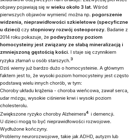
objawy pojawiają się w
wieku około 3 lat
. Wśród
pierwszych objawów wymienić można np.
pogorszenie
widzenia, nieprawidłowości szkieletowe (specyficzne
u dzieci)
czy
stopniowy rozwój osteoporozy
. Badanie z
2014 roku pokazuje, że
podwyższony poziom
homocysteiny jest związany ze słabą mineralizacją i
zmniejszoną gęstością kości
. I staje się czynnikiem
3
ryzyka złamań u osób starszych.
Dziś wiemy już bardzo dużo o homocysteinie. A głównym
faktem jest to, że wysoki poziom homocysteiny jest często
podstawą wielu innych chorób, w tym:
Choroby układu krążenia - choroba wieńcowa, zawał serca,
udar mózgu, wysokie ciśnienie krwi i wysoki poziom
cholesterolu.
4
Zwiększone ryzyko choroby Alzheimera
i demencji.
U dzieci mogą to być nieprawidłowości rozwojowe.
Wydłużone kończyny.
Problemy neurorozwojowe, takie jak ADHD, autyzm lub