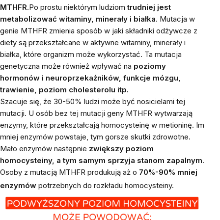
MTHFR.
Po prostu niektórym ludziom
trudniej jest
metabolizować witaminy, minerały i białka
. Mutacja w
genie MTHFR zmienia sposób w jaki składniki odżywcze z
diety są przekształcane w aktywne witaminy, minerały i
białka, które organizm może wykorzystać. Ta mutacja
genetyczna może również wpływać na
poziomy
hormonów i neuroprzekaźników, funkcje mózgu,
trawienie, poziom cholesterolu itp.
Szacuje się, że 30-50% ludzi może być nosicielami tej
mutacji. U osób bez tej mutacji geny MTHFR wytwarzają
enzymy, które przekształcają homocysteinę w metioninę. Im
mniej enzymów powstaje, tym gorsze skutki zdrowotne.
Mało enzymów następnie
zwiększy poziom
homocysteiny, a tym samym sprzyja stanom zapalnym
.
Osoby z mutacją MTHFR produkują aż o
70%-90% mniej
enzymów
potrzebnych do rozkładu homocysteiny.