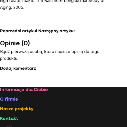
high folate intake: The Baltimore Longitudinal Study of
Aging
. 2005.
Poprzedni artykuł
Następny artykuł
Opinie (0)
Bądź pierwszą osobą, która napisze opinię do tego
produktu.
Dodaj komentarz
Stopka
Informacje dla Ciebie
O firmie
Nasze projekty
Kontakt