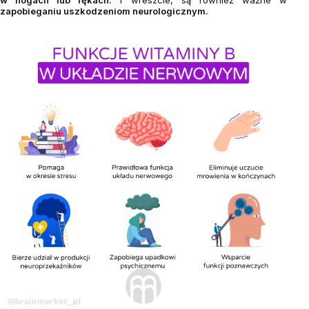
w nogach lub rękach.
I wreszcie, są również ważne w
zapobieganiu uszkodzeniom neurologicznym.