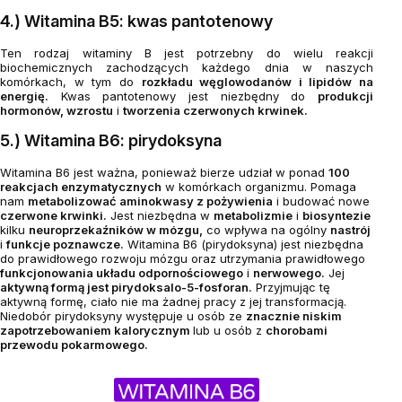
4.) Witamina B5: kwas pantotenowy
Ten rodzaj witaminy B jest potrzebny do wielu reakcji
biochemicznych zachodzących każdego dnia w naszych
komórkach, w tym do
rozkładu węglowodanów i lipidów na
energię.
Kwas pantotenowy jest niezbędny do
produkcji
hormonów, wzrostu
i
tworzenia czerwonych krwinek.
5.) Witamina B6: pirydoksyna
Witamina B6 jest ważna, ponieważ bierze udział w ponad
100
reakcjach enzymatycznych
w komórkach organizmu. Pomaga
nam
metabolizować aminokwasy z pożywienia
i budować nowe
czerwone krwinki.
Jest niezbędna w
metabolizmie
i
biosyntezie
kilku
neuroprzekaźników w mózgu,
co wpływa na ogólny
nastrój
i
funkcje poznawcze.
Witamina B6 (pirydoksyna) jest niezbędna
do prawidłowego rozwoju mózgu oraz utrzymania prawidłowego
funkcjonowania układu odpornościowego
i
nerwowego.
Jej
aktywną formą jest pirydoksalo-5-fosforan.
Przyjmując tę ​​
aktywną formę, ciało nie ma żadnej pracy z jej transformacją.
Niedobór pirydoksyny występuje u osób ze
znacznie niskim
zapotrzebowaniem kalorycznym
lub u osób z
chorobami
przewodu pokarmowego.