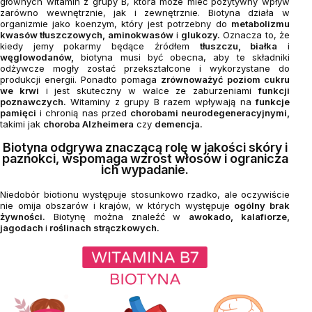
głównych witamin z grupy B, która może mieć pozytywny wpływ
zarówno wewnętrznie, jak i zewnętrznie. Biotyna działa w
organizmie jako koenzym, który jest potrzebny do
metabolizmu
kwasów tłuszczowych, aminokwasów
i
glukozy.
Oznacza to, że
kiedy jemy pokarmy będące źródłem
tłuszczu, białka
i
węglowodanów,
biotyna musi być obecna, aby te składniki
odżywcze mogły zostać przekształcone i wykorzystane do
produkcji energii. Ponadto pomaga
zrównoważyć poziom cukru
we krwi
i jest skuteczny w walce ze zaburzeniami
funkcji
poznawczych.
Witaminy z grupy B razem wpływają na
funkcje
pamięci
i chronią nas przed
chorobami neurodegeneracyjnymi,
takimi jak
choroba Alzheimera
czy
demencja.
Biotyna odgrywa znaczącą rolę w jakości skóry i
paznokci, wspomaga wzrost włosów i ogranicza
ich wypadanie.
Niedobór biotionu występuje stosunkowo rzadko, ale oczywiście
nie omija obszarów i krajów, w których występuje
ogólny brak
żywności.
Biotynę można znaleźć w
awokado, kalafiorze,
jagodach
i
roślinach strączkowych.