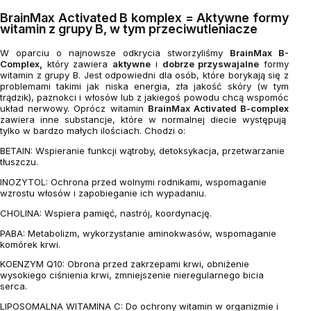
BrainMax Activated B komplex = Aktywne formy
witamin z grupy B, w tym przeciwutleniacze
W oparciu o najnowsze odkrycia stworzyliśmy
BrainMax B-
Complex,
który zawiera
aktywne
i
dobrze przyswajalne
formy
witamin z grupy B. Jest odpowiedni dla osób, które borykają się z
problemami takimi jak niska energia, zła jakość skóry (w tym
trądzik), paznokci i włosów lub z jakiegoś powodu chcą wspomóc
układ nerwowy. Oprócz witamin
BrainMax Activated B-complex
zawiera inne substancje, które w normalnej diecie występują
tylko w bardzo małych ilościach. Chodzi o:
BETAIN: Wspieranie funkcji wątroby, detoksykacja, przetwarzanie
tłuszczu.
INOZYTOL: Ochrona przed wolnymi rodnikami, wspomaganie
wzrostu włosów i zapobieganie ich wypadaniu.
CHOLINA: Wspiera pamięć, nastrój, koordynację.
PABA: Metabolizm, wykorzystanie aminokwasów, wspomaganie
komórek krwi.
KOENZYM Q10: Obrona przed zakrzepami krwi, obniżenie
wysokiego ciśnienia krwi, zmniejszenie nieregularnego bicia
serca.
LIPOSOMALNA WITAMINA C: Do ochrony witamin w organizmie i