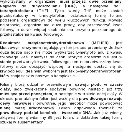
wykorzystany w organizmie,
musi przejść dwie przemiany.
Najpierw do
dihydrofolianu (DHF),
a następnie do
tetrahydrofolianu (THF).
Tylko wtedy THF może zostać
przekształcony w L-metylofolian, ostateczną formę folianu
potrzebną organizmowi do wielu kluczowych funkcji. Mówiąc
najprościej, organizm ma dużo pracy, aby przetworzyć kwas
foliowy, a coraz więcej osób nie ma enzymu potrzebnego do
przekształcenia kwasu foliowego.
Reduktaza metylenotetrahydrofolianowa (MTHFR)
jest
kluczowym
enzymem
regulującym ten proces przemiany. Jednak
duża liczba osób nie może wytwarzać L-metylofolianu z kwasu
foliowego. Jeśli należysz do osób, których organizm nie jest w
stanie przetworzyć kwasu foliowego, ten nieprzetworzony kwas
foliowy może obciążyć wątrobę, a następnie dostać się do
krwioobiegu. Idealnym wyborem jest tak 5-metylotetrahydrofolian,
który znajdziesz w naszym b kompleksie.
Foliany biorą udział w prawidłowym
rozwoju płodu w czasie
ciąży,
jego zwiększone spożycie powinno nastąpić już
trzy
miesiące przed poczęciem,
a następnie w trakcie całej ciąży. W
okresie prenatalnym folian jest ważny dla
prawidłowego rozwoju
cewy nerwowej
i odwrotnie, jego niedobór może powodować
niską masę urodzeniową.
Folian odpowiada również za
prawidłowy podział komórek
i
tworzenie DNA.
Jak już wiemy,
aktywną formą witaminy B9 jest folian, a dokładnie takiej formy
szukaj w suplementach.