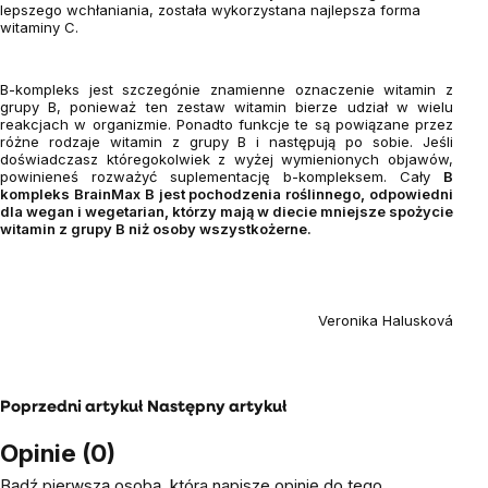
lepszego wchłaniania, została wykorzystana najlepsza forma
witaminy C.
B-kompleks jest szczegónie znamienne oznaczenie witamin z
grupy B, ponieważ ten zestaw witamin bierze udział w wielu
reakcjach w organizmie. Ponadto funkcje te są powiązane przez
różne rodzaje witamin z grupy B i następują po sobie. Jeśli
doświadczasz któregokolwiek z wyżej wymienionych objawów,
powinieneś rozważyć suplementację b-kompleksem. Cały
B
kompleks BrainMax B jest pochodzenia roślinnego, odpowiedni
dla wegan i wegetarian, którzy mają w diecie mniejsze spożycie
witamin z grupy B niż osoby wszystkożerne.
Veronika Halusková
Poprzedni artykuł
Następny artykuł
Opinie (0)
Bądź pierwszą osobą, która napisze opinię do tego