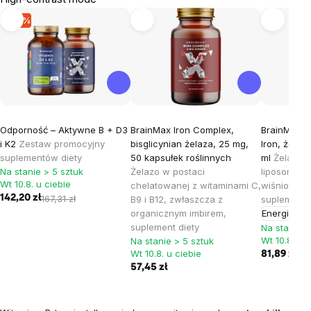
-15 %
Odporność – Aktywne B + D3
BrainMax Iron Complex,
BrainMax L
i K2
Zestaw promocyjny
bisglicynian żelaza, 25 mg,
Iron, żelaz
suplementów diety
50 kapsułek roślinnych
ml
Żelazo w
Na stanie > 5 sztuk
Żelazo w postaci
liposomaln
Wt 10.8. u ciebie
chelatowanej z witaminami C,
wiśniowo-
142,20 zł
167,31 zł
B9 i B12, zwłaszcza z
suplement 
organicznym imbirem,
Energia
Imu
suplement diety
Na stanie >
Wt 10.8. u c
Na stanie > 5 sztuk
Wt 10.8. u ciebie
81,89 zł
57,45 zł