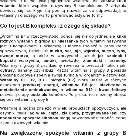
Witamina B to nie tylko pojedyncza witamina, ale
zestaw kilku
witamin,
które wspólnie nazywamy B kompleksem. Z artykułu
dowiesz się, co kryje się pod tą nazwą, za co odpowiadają te
witaminy i dlaczego warto preferować aktywne formy.
Co to jest B kompleks i z czego się składa?
„
Witamina B” w rzeczywistości odnosi się nie do jednej, ale
kilku
różnych witamin z grupy B!
Mieszanka tych witamin nazywana
jest B kompleksem B. Witaminę B można znaleźć w produktach
spożywczych, takich jak
mleko, ser, jaja, wątroba, mięso, ryby,
owoce morza,
a także w warzywach, takich jak
szpinak i
kapusta warzywna, buraki, awokado, ziemniaki
i
orzechy.
Witaminy z grupy B znajdziemy również w owocach takich jak
cytrusy, banany
czy
arbuz.
Każda witamina z grupy B posiada
unikalną budowę i spełnia swoją funkcję w organizmie człowieka.
Witaminy B1, B2, B3
i
biotyna (B7)
biorą udział w różnych
aspektach
produkcji energii, witamina B6
jest
niezbędna w
metabolizmie aminokwasów,
a
witamina B12
i
kwas foliowy
ułatwiają etapy
podziału komórek.
Po prostu nie możemy obejść
się bez witamin z grupy B.
Witaminę B można znaleźć w wielu produktach spożywczych, ale
czynniki takie jak
wiek, ciąża, zła dieta, przyjmowane leki
czy
nadmierne spożycie alkoholu
mogą powodować niedobór jednej
z podstawowych witamin.
Na zwiększone spożycie witamin z grupy B