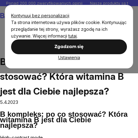
Przejść
Ponad 200 000 zweryfikowanych opinii
Nasze produkty są testo
do
Koszyk
Kontynuuj bez personalizacji
treści
Ta strona internetowa używa plików cookie. Kontynuując
przeglądanie tej strony, wyrażasz zgodę na ich
używanie. Więcej informacji
tutaj
.
Blog
B complex: dlaczego stosować? Która witamina B
Zgadzam się
jest dla Ciebie najlepsza?
Ustawienia
B complex: dlaczego
stosować? Która witamina B
jest dla Ciebie najlepsza?
5.4.2023
B kompleks: po co stosować? Która
witamina B jest dla Ciebie
najlepsza?
High-contrast mode