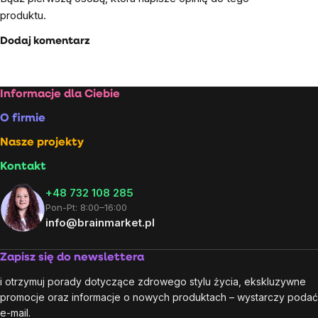
produktu.
Dodaj komentarz
Stopka
Informacje dla Ciebie
O firmie
Nasze projekty
Kontakt
+48 732 108 285
Pon-Pt: 8:00–16:00
info@brainmarket.pl
Zapisz się do newslettera
i otrzymuj porady dotyczące zdrowego stylu życia, ekskluzywne
promocje oraz informacje o nowych produktach – wystarczy podać
e-mail.