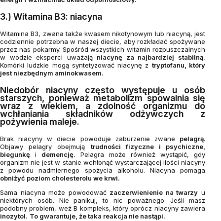
3.) Witamina B3: niacyna
Witamina B3, zwana także kwasem nikotynowym lub niacyną, jest
codziennie potrzebna w naszej diecie, aby rozkładać spożywane
przez nas pokarmy. Spośród wszystkich witamin rozpuszczalnych
w wodzie eksperci uważają
niacynę za najbardziej stabilną.
Komórki ludzkie mogą syntetyzować niacynę z
tryptofanu, który
jest niezbędnym aminokwasem.
Niedobór niacyny często występuje u osób
starszych, ponieważ metabolizm spowalnia się
wraz z wiekiem, a zdolność organizmu do
wchłaniania składników odżywczych z
pożywienia maleje.
Brak niacyny w diecie powoduje zaburzenie zwane
pelagrą
.
Objawy pelagry obejmują
trudności fizyczne i psychiczne,
biegunkę
i
demencję.
Pelagra może również wystąpić, gdy
organizm nie jest w stanie wchłonąć wystarczającej ilości niacyny
z powodu nadmiernego spożycia alkoholu. Niacyna pomaga
obniżyć poziom cholesterolu we krwi.
Sama niacyna może powodować
zaczerwienienie na twarzy
u
niektórych osób. Nie panikuj, to nic poważnego. Jeśli masz
podobny problem, weź B kompleks, który oprócz niacyny zawiera
inozytol.
To gwarantuje, że taka reakcja nie nastąpi.