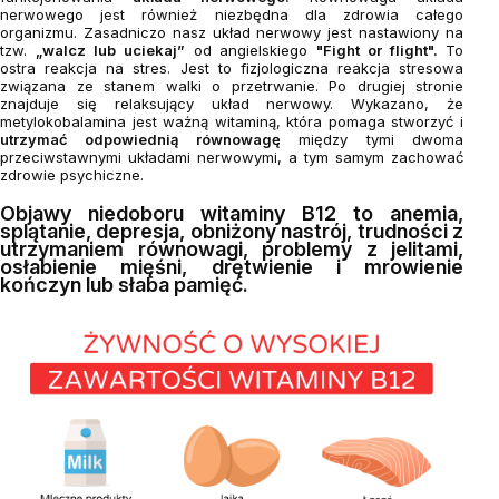
nerwowego jest również niezbędna dla zdrowia całego
organizmu. Zasadniczo nasz układ nerwowy jest nastawiony na
tzw.
„walcz lub uciekaj”
od angielskiego
"Fight or flight".
To
ostra reakcja na stres. Jest to fizjologiczna reakcja stresowa
związana ze stanem walki o przetrwanie. Po drugiej stronie
znajduje się relaksujący układ nerwowy. Wykazano, że
metylokobalamina jest ważną witaminą, która pomaga stworzyć i
utrzymać odpowiednią równowagę
między tymi dwoma
przeciwstawnymi układami nerwowymi, a tym samym zachować
zdrowie psychiczne.
Objawy niedoboru witaminy B12 to anemia,
splątanie, depresja, obniżony nastrój, trudności z
utrzymaniem równowagi, problemy z jelitami,
osłabienie mięśni, drętwienie i mrowienie
kończyn lub słaba pamięć.