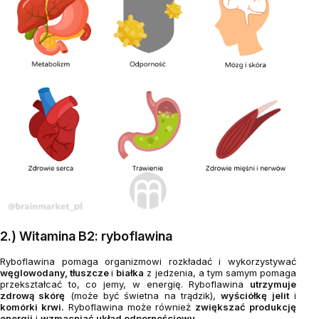
2.) Witamina B2: ryboflawina
Ryboflawina pomaga organizmowi rozkładać i wykorzystywać
węglowodany, tłuszcze
i
białka
z jedzenia, a tym samym pomaga
przekształcać to, co jemy, w energię. Ryboflawina
utrzymuje
zdrową skórę
(może być świetna na trądzik),
wyściółkę jelit
i
komórki krwi.
Ryboflawina może również
zwiększać produkcję
energii
i
wzmacniać układ odpornościowy.