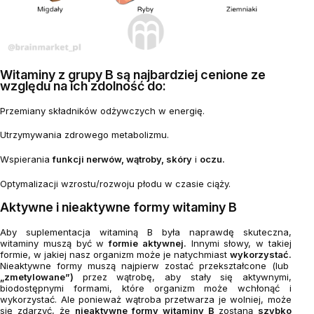
Witaminy z grupy B są najbardziej cenione ze
względu na ich zdolność do:
Przemiany składników odżywczych w energię.
Utrzymywania zdrowego metabolizmu.
Wspierania
funkcji nerwów, wątroby, skóry
i
oczu.
Optymalizacji wzrostu/rozwoju płodu w czasie ciąży.
Aktywne i nieaktywne formy witaminy B
Aby suplementacja witaminą B była naprawdę skuteczna,
witaminy muszą być w
formie aktywnej.
Innymi słowy, w takiej
formie, w jakiej nasz organizm może je natychmiast
wykorzystać.
Nieaktywne formy muszą najpierw zostać przekształcone (lub
„zmetylowane”)
przez wątrobę, aby stały się aktywnymi,
biodostępnymi formami, które organizm może wchłonąć i
wykorzystać. Ale ponieważ wątroba przetwarza je wolniej, może
się zdarzyć, że
nieaktywne formy witaminy B
zostaną
szybko