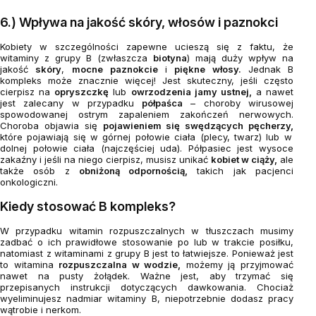
6.) Wpływa na jakość skóry, włosów i paznokci
Kobiety w szczególności zapewne ucieszą się z faktu, że
witaminy z grupy B (zwłaszcza
biotyna
) mają duży wpływ na
jakość
skóry
,
mocne
paznokcie
i
piękne włosy.
Jednak B
kompleks może znacznie więcej! Jest skuteczny, jeśli często
cierpisz na
opryszczkę
lub
owrzodzenia jamy ustnej,
a nawet
jest zalecany w przypadku
półpaśca
– choroby wirusowej
spowodowanej ostrym zapaleniem zakończeń nerwowych.
Choroba objawia się
pojawieniem się swędzących pęcherzy,
które pojawiają się w górnej połowie ciała (plecy, twarz) lub w
dolnej połowie ciała (najczęściej uda). Półpasiec jest wysoce
zakaźny i jeśli na niego cierpisz, musisz unikać
kobiet w ciąży,
ale
także osób z
obniżoną odpornością,
takich jak pacjenci
onkologiczni.
Kiedy stosować B kompleks?
W przypadku witamin rozpuszczalnych w tłuszczach musimy
zadbać o ich prawidłowe stosowanie po lub w trakcie posiłku,
natomiast z witaminami z grupy B jest to łatwiejsze. Ponieważ jest
to witamina
rozpuszczalna w wodzie,
możemy ją przyjmować
nawet na pusty żołądek. Ważne jest, aby trzymać się
przepisanych instrukcji dotyczących dawkowania. Chociaż
wyeliminujesz nadmiar witaminy B, niepotrzebnie dodasz pracy
wątrobie i nerkom.