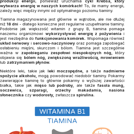
produkcji energii
, ponieważ uruchamia
cykl Krebsa, który
wytwarza energię w naszych komórkach!
To, ile mamy energii,
zależy więc między innymi od optymalnego poziomu tiaminy.
Tiamina magazynowana jest głównie w wątrobie, ale nie dłużej
niż
18 dni
- dlatego konieczne jest regularne uzupełnianie tiaminy.
Podobnie jak większość witamin z grupy B, tiamina pomaga
naszemu organizmowi
wykorzystywać energię z pożywienia
i
jest niezbędna do
funkcjonowania komórek.
Wspomaga również
układ nerwowy
i
sercowo-naczyniowy
oraz pomaga zapobiegać
osłabieniu mięśni, skurczom i bólom. Tiamina jest szczególnie
ważna w
zapobieganiu zespołowi niespokojnych nóg,
który
objawia się
bólem nóg, zwiększoną wrażliwością, mrowieniem
lub
zatrzymaniem płynów.
Niektóre leki, takie jak
leki moczopędne,
a także
nadmierne
spożycie alkoholu,
mogą powodować niedobór tiaminy. Pokarmy
zawierające tiaminę to głównie pokarmy o wyższej zawartości
białka, takie jak
mięso lub podroby,
ale także
fasola mung,
soczewica, szparagi, orzechy makadamia, nasiona
słonecznika
czy
wodorosty,
zwłaszcza
spirulina.