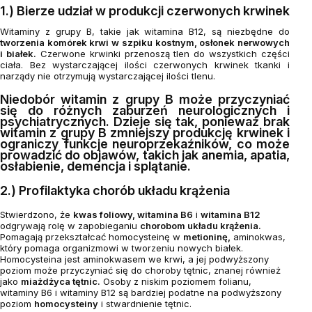
1.) Bierze udział w produkcji czerwonych krwinek
Witaminy z grupy B, takie jak witamina B12, są niezbędne do
tworzenia komórek krwi w szpiku kostnym, osłonek nerwowych
i białek.
Czerwone krwinki przenoszą tlen do wszystkich części
ciała. Bez wystarczającej ilości czerwonych krwinek tkanki i
narządy nie otrzymują wystarczającej ilości tlenu.
Niedobór witamin z grupy B może przyczyniać
się do różnych zaburzeń neurologicznych i
psychiatrycznych. Dzieje się tak, ponieważ brak
witamin z grupy B zmniejszy produkcję krwinek i
ograniczy funkcje neuroprzekaźników, co może
prowadzić do objawów, takich jak anemia, apatia,
osłabienie, demencja i splątanie.
2.) Profilaktyka chorób układu krążenia
Stwierdzono, że
kwas foliowy, witamina B6
i
witamina B12
odgrywają rolę w zapobieganiu
chorobom układu krążenia.
Pomagają przekształcać homocysteinę w
metioninę,
aminokwas,
który pomaga organizmowi w tworzeniu nowych białek.
Homocysteina jest aminokwasem we krwi, a jej podwyższony
poziom może przyczyniać się do choroby tętnic, znanej również
jako
miażdżyca tętnic.
Osoby z niskim poziomem folianu,
witaminy B6 i witaminy B12 są bardziej podatne na podwyższony
poziom
homocysteiny
i stwardnienie tętnic.