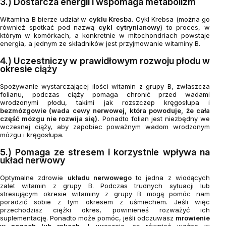
3.) Dostarcza energii i wspomaga metabolizm
Witamina B bierze udział w
cyklu Kresba.
Cykl Krebsa (można go
również spotkać pod nazwą
cykl cytrynianowy
) to proces, w
którym w komórkach, a konkretnie w mitochondriach powstaje
energia, a jednym ze składników jest przyjmowanie witaminy B.
4.) Uczestniczy w prawidłowym rozwoju płodu w
okresie ciąży
Spożywanie wystarczającej ilości witamin z grupy B, zwłaszcza
folianu, podczas ciąży pomaga chronić przed wadami
wrodzonymi płodu, takimi jak rozszczep kręgosłupa i
bezmózgowie (wada cewy nerwowej, która powoduje, że cała
część mózgu nie rozwija się).
Ponadto folian jest niezbędny we
wczesnej ciąży, aby zapobiec poważnym wadom wrodzonym
mózgu i kręgosłupa.
5.) Pomaga ze stresem i korzystnie wpływa na
układ nerwowy
Optymalne zdrowie
układu nerwowego
to jedna z wiodących
zalet witamin z grupy B. Podczas trudnych sytuacji lub
stresującym okresie witaminy z grupy B mogą pomóc nam
poradzić sobie z tym okresem z uśmiechem. Jeśli więc
przechodzisz ciężki okres, powinieneś rozważyć ich
suplementację. Ponadto może pomóc, jeśli odczuwasz
mrowienie